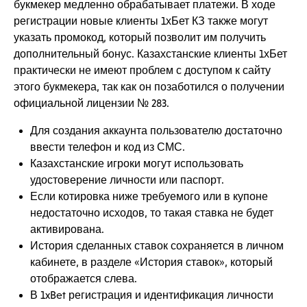
букмекер медленно обрабатывает платежи. В ходе
регистрации новые клиенты 1хБет КЗ также могут
указать промокод, который позволит им получить
дополнительный бонус. Казахстанские клиенты 1хБет
практически не имеют проблем с доступом к сайту
этого букмекера, так как он позаботился о получении
официальной лицензии № 283.
Для создания аккаунта пользователю достаточно
ввести телефон и код из СМС.
Казахстанские игроки могут использовать
удостоверение личности или паспорт.
Если котировка ниже требуемого или в купоне
недостаточно исходов, то такая ставка не будет
активирована.
История сделанных ставок сохраняется в личном
кабинете, в разделе «История ставок», который
отображается слева.
В 1xBet регистрация и идентификация личности