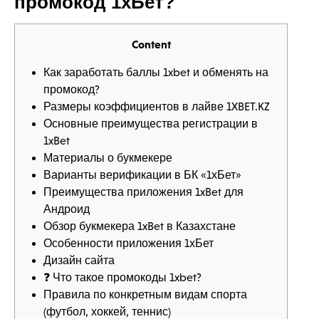
промокод 1хБет?
Content
Как заработать баллы 1xbet и обменять на
промокод?
Размеры коэффициентов в лайве 1XBET.KZ
Основные преимущества регистрации в
1xBet
Материалы о букмекере
Варианты верификации в БК «1хБет»
Преимущества приложения 1xBet для
Андроид
Обзор букмекера 1xBet в Казахстане
Особенности приложения 1хБет
Дизайн сайта
❓ Что такое промокоды 1xbet?
Правила по конкретным видам спорта
(футбол, хоккей, теннис)