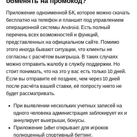
обменять на промокод?
Приложение одноименной БК, которое можно скачать
бесплатно на телефон и планшет под управлением
операционной системы Android. Есть полный
перечень всех возможностей и функций,
представленных на официальном сайте. Помимо
этого иногда бывают ситуации, что клиенты не
согласны с расчётом выигрыша. В таких случаях
можно отправить жалобу в службу поддержки. Но
стоит понимать, что на это у вас есть только 10 дней.
Если вы отправите её позднее, чем через 10 дней
после расчёта вашей ставки, её попросту никто не
будет рассматривать.
При выявлении нескольких учетных записей на
одного человека администрация заблокирует их и
аннулирует выигрыши, бонусы.
Приложение 1xBet открывает для игроков
полноценный спортивный беттинг.