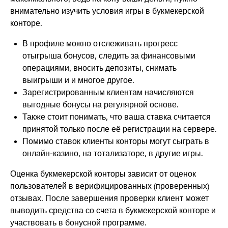
внимательно изучить условия игры в букмекерской
конторе.
В профиле можно отслеживать прогресс
отыгрыша бонусов, следить за финансовыми
операциями, вносить депозиты, снимать
выигрыши и и многое другое.
Зарегистрированным клиентам начисляются
выгодные бонусы на регулярной основе.
Также стоит понимать, что ваша ставка считается
принятой только после её регистрации на сервере.
Помимо ставок клиенты конторы могут сыграть в
онлайн-казино, на тотализаторе, в другие игры.
Оценка букмекерской конторы зависит от оценок
пользователей в верифицированных (проверенных)
отзывах. После завершения проверки клиент может
выводить средства со счета в букмекерской конторе и
участвовать в бонусной программе.