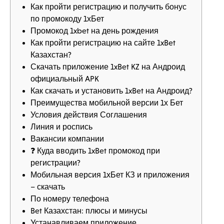
Как пройти регистрацию и получить бонус
по промокоду 1хБет
Промокод 1xbet на день рождения
Как пройти регистрацию на сайте 1xBet
Казахстан?
Скачать приложение 1xBet KZ на Андроид
официальный APK
Как скачать и установить 1xBet на Андроид?
Преимущества мобильной версии 1х Бет
Условия действия Соглашения
Линия и роспись
Вакансии компании
❓ Куда вводить 1xBet промокод при
регистрации?
Мобильная версия 1хБет КЗ и приложения
– скачать
По номеру телефона
Bet Казахстан: плюсы и минусы
Устанавливаем приложение