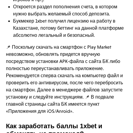
Откроется раздел пополнения счета, в котором
нужно выбрать желаемый способ депозита.
Букмекер 1xbet получил лицензию на работу в
Казахстане, потому беттинг на данной платформе
абсолютно легальный и безопасный.
📌 Поскольку скачать на смартфон с Play Market
невозможно, обновлять придется вручную
посредством установки APK-файла с сайта БК либо
полностью переустанавливать приложение.
Рекомендуется сперва скачать на компьютер файл и
проверить его антивирусом, после чего перебросить
на смартфон. Далее в менеджере файлов запустите
установку и следуйте инструкциям. 📌 В подвале
главной страницы сайта БК имеется пункт
«Приложения для iOS/Anroid».
Как заработать баллы 1xbet и