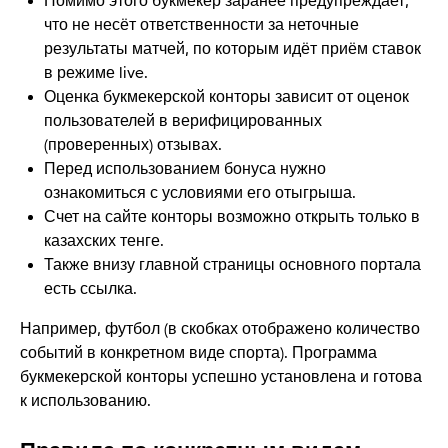
Помимо этого букмекер заранее предупреждает,
что не несёт ответственности за неточные
результаты матчей, по которым идёт приём ставок
в режиме live.
Оценка букмекерской конторы зависит от оценок
пользователей в верифицированных
(проверенных) отзывах.
Перед использованием бонуса нужно
ознакомиться с условиями его отыгрыша.
Счет на сайте конторы возможно открыть только в
казахских тенге.
Также внизу главной страницы основного портала
есть ссылка.
Например, футбол (в скобках отображено количество
событий в конкретном виде спорта). Программа
букмекерской конторы успешно установлена и готова
к использованию.