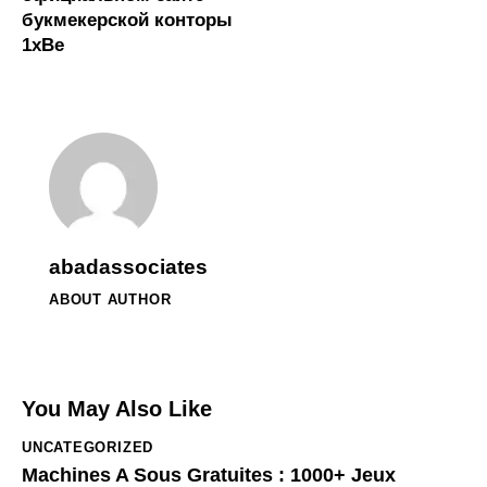
букмекерской конторы
1xBe
abadassociates
ABOUT AUTHOR
You May Also Like
UNCATEGORIZED
Machines A Sous Gratuites : 1000+ Jeux