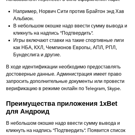
Например, Норвич Сити против Брайтон энд Хав
Альбион.
В небольшом окошке надо ввести сумму вывода и
кликнуть на надпись “Подтвердить”.
Игры включают ставки на такие спортивные лиги
как НБА, КХЛ, Чемпионов Европы, АПЛ, РПЛ,
Бундеслига и другие.
В ходе идентификации необходимо предоставлять
достоверные данные. Администрация имеет право
запросить дополнительные документы или провести
верификацию в режиме онлайн по Telegram, Skype.
Преимущества приложения 1xBet
для Андроид
В небольшом окошке надо ввести сумму вывода и
кликнуть на надпись “Подтвердить”. Появится список