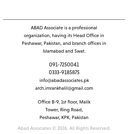
ABAD Associate is a professional
organization, having its Head Office in
Peshawar, Pakistan, and branch offices in
Islamabad and Swat.
091-7250041
0333-9185875
info@abadassociates.pk
arch.imrankhalil@gmail.com
Office B-9, 1st floor, Malik
Tower, Ring Road,
Peshawar, KPK, Pakistan
Abad Associates © 2026. All Rights Reserved.