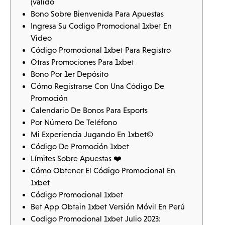
(válido
Bono Sobre Bienvenida Para Apuestas
Ingresa Su Codigo Promocional 1xbet En
Video
Código Promocional 1xbet Para Registro
Otras Promociones Para 1xbet
Bono Por 1er Depósito
Сómo Registrarse Con Una Código De
Promoción
Calendario De Bonos Para Esports
Por Número De Teléfono
Mi Experiencia Jugando En 1xbet©
Código De Promoción 1xbet
Límites Sobre Apuestas ❤️
Cómo Obtener El Código Promocional En
1xbet
Código Promocional 1xbet
Bet App Obtain 1xbet Versión Móvil En Perú
Codigo Promocional 1xbet Julio 2023: