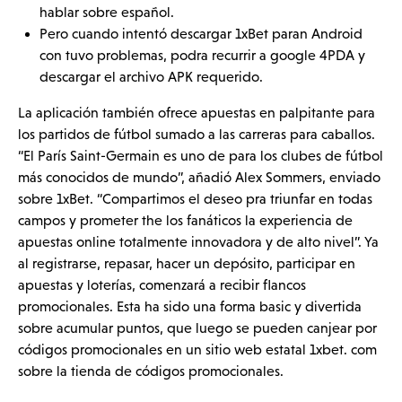
hablar sobre español.
Pero cuando intentó descargar 1xBet paran Android
con tuvo problemas, podra recurrir a google 4PDA y
descargar el archivo APK requerido.
La aplicación también ofrece apuestas en palpitante para
los partidos de fútbol sumado a las carreras para caballos.
“El París Saint-Germain es uno de para los clubes de fútbol
más conocidos de mundo”, añadió Alex Sommers, enviado
sobre 1xBet. “Compartimos el deseo pra triunfar en todas
campos y prometer the los fanáticos la experiencia de
apuestas online totalmente innovadora y de alto nivel”. Ya
al registrarse, repasar, hacer un depósito, participar en
apuestas y loterías, comenzará a recibir flancos
promocionales. Esta ha sido una forma basic y divertida
sobre acumular puntos, que luego se pueden canjear por
códigos promocionales en un sitio web estatal 1xbet. com
sobre la tienda de códigos promocionales.