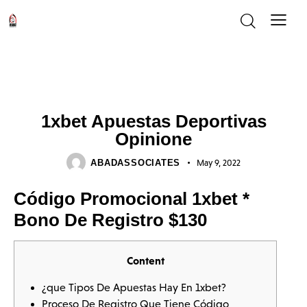
1XBET ARGENTINA
1xbet Apuestas Deportivas
Opinione
ABADASSOCIATES
May 9, 2022
Código Promocional 1xbet *
Bono De Registro $130
Content
¿que Tipos De Apuestas Hay En 1xbet?
Proceso De Registro Que Tiene Código