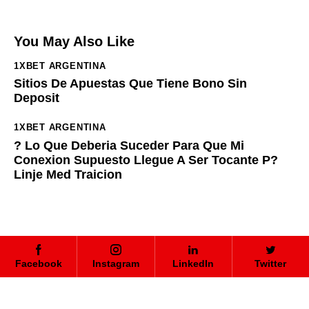
You May Also Like
1XBET ARGENTINA
Sitios De Apuestas Que Tiene Bono Sin
Deposit
1XBET ARGENTINA
? Lo Que Deberia Suceder Para Que Mi
Conexion Supuesto Llegue A Ser Tocante P?
Linje Med Traicion
Facebook
Instagram
LinkedIn
Twitter