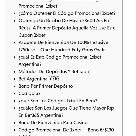
Promocional 1xbet
¿cómo Obtener El Código Promocional 1xbet?
Obtenga Un Recibo De Hasta 28600 Ars En
Réussi À Primer Depósito Aquella Vez Use Este
Cupón 1xbet
Paquete De Bienvenida De 100% Inclusive
1750usd + One Hundred Fifty Giros Gratis
¿cuál Es Este Codigo Promocional 1xbet
Argentina?
Métodos De Depósitos Y Retirada
Bet Argentina 🇦🇷
Bono Por Primer Depósito
Codigolux
¿qué Son Los Códigos 1xbet En Perú?
¿cuáles Son Los Juegos Que Tiene Mayor Rtp
En Bet365 Argentina?
Bono De Bienvenida Para Casino
Código Promocional De 1xbet — Bono €/$130