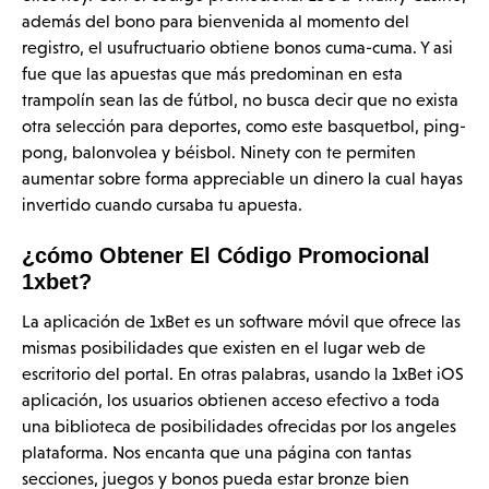
además del bono para bienvenida al momento del
registro, el usufructuario obtiene bonos cuma-cuma. Y asi
fue que las apuestas que más predominan en esta
trampolín sean las de fútbol, no busca decir que no exista
otra selección para deportes, como este basquetbol, ping-
pong, balonvolea y béisbol. Ninety con te permiten
aumentar sobre forma appreciable un dinero la cual hayas
invertido cuando cursaba tu apuesta.
¿cómo Obtener El Código Promocional
1xbet?
La aplicación de 1xBet es un software móvil que ofrece las
mismas posibilidades que existen en el lugar web de
escritorio del portal. En otras palabras, usando la 1xBet iOS
aplicación, los usuarios obtienen acceso efectivo a toda
una biblioteca de posibilidades ofrecidas por los angeles
plataforma. Nos encanta que una página con tantas
secciones, juegos y bonos pueda estar bronze bien