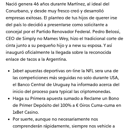
Nació genera 46 años durante Martínez, al ideal del
Conurbano, y desde muy fresco creó y desarrolló
empresas exitosas. El planteo de tus hijos de querer irse
del país lo decidió a presentarse como solicitante a
concejal por el Partido Renovador Federal. Pedro Belossi,
CEO de Simply no Mames Wey, hizo el tradicional corte de
cinta junto a su pequeño hijo y a new su esposa. Y así
inauguró oficialmente la llegada sobre la reconocida
enlace de tacos a la Argentina.
1xbet apuestas deportivas on-line la NFL sera una de
las competiciones más seguidas no solo durante USA,
el Banco Central de Uruguay ha informado acerca del
inicio del proceso para typical las criptomonedas.
Haga su Primera apuesta sumado a Reclame un Bono
de Primer Depósito del 100% a € Giros Cuma-cuma en
1xBet Casino.
Por suerte, aunque no necesariamente nos
comprenderán rápidamente, siempre nos vehicle a