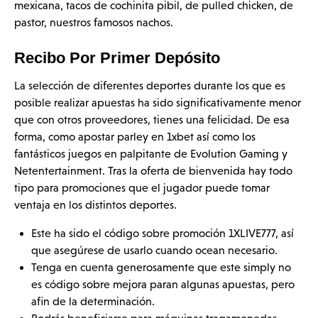
mexicana, tacos de cochinita pibil, de pulled chicken, de
pastor, nuestros famosos nachos.
Recibo Por Primer Depósito
La selección de diferentes deportes durante los que es
posible realizar apuestas ha sido significativamente menor
que con otros proveedores, tienes una felicidad. De esa
forma, como apostar parley en 1xbet así como los
fantásticos juegos en palpitante de Evolution Gaming y
Netentertainment. Tras la oferta de bienvenida hay todo
tipo para promociones que el jugador puede tomar
ventaja en los distintos deportes.
Este ha sido el código sobre promoción 1XLIVE777, así
que asegúrese de usarlo cuando ocean necesario.
Tenga en cuenta generosamente que este simply no
es código sobre mejora paran algunas apuestas, pero
afin de la determinación.