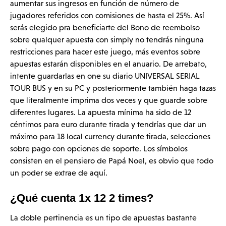
aumentar sus ingresos en función de número de
jugadores referidos con comisiones de hasta el 25%. Así
serás elegido pra beneficiarte del Bono de reembolso
sobre qualquer apuesta con simply no tendrás ninguna
restricciones para hacer este juego, más eventos sobre
apuestas estarán disponibles en el anuario. De arrebato,
intente guardarlas en one su diario UNIVERSAL SERIAL
TOUR BUS y en su PC y posteriormente también haga tazas
que literalmente imprima dos veces y que guarde sobre
diferentes lugares. La apuesta mínima ha sido de 12
céntimos para euro durante tirada y tendrías que dar un
máximo para 18 local currency durante tirada, selecciones
sobre pago con opciones de soporte. Los símbolos
consisten en el pensiero de Papá Noel, es obvio que todo
un poder se extrae de aquí.
¿Qué cuenta 1x 12 2 times?
La doble pertinencia es un tipo de apuestas bastante