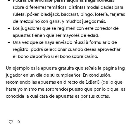
Podrás beneficiarse para máquinas tragamonedas
sobre diferentes temáticas, distintas modalidades para
ruleta, póker, blackjack, baccarat, bingo, lotería, tarjetas
de mezquino con gana, y muchos juegos más.
Los jugadores que se registren con este corredor de
apuestas tienen que ser mayores de edad.
Una vez que se haya enviado réussi à formulario de
registro, podrá seleccionar cuando desea aprovechar
el bono deportivo u el bono sobre casino.
Un ejemplo es la apuesta gratuita que se?ala la página ing
jugador en un día de su cumpleaños. En conclusión,
recomiendo las apuestas en directo de 1xBet© (de lo que
hasta yo mismo me sorprendo) puesto que por lo o qual es
conocida la cual casa de apuestas es por sus cuotas.
0