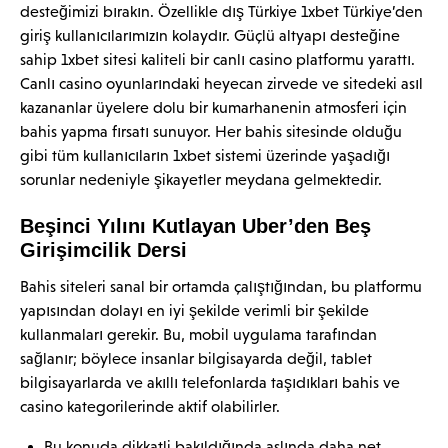
desteğimizi bırakın. Özellikle dış Türkiye 1xbet Türkiye’den
giriş kullanıcılarımızın kolaydır. Güçlü altyapı desteğine
sahip 1xbet sitesi kaliteli bir canlı casino platformu yarattı.
Canlı casino oyunlarındaki heyecan zirvede ve sitedeki asıl
kazananlar üyelere dolu bir kumarhanenin atmosferi için
bahis yapma fırsatı sunuyor. Her bahis sitesinde olduğu
gibi tüm kullanıcıların 1xbet sistemi üzerinde yaşadığı
sorunlar nedeniyle şikayetler meydana gelmektedir.
Beşinci Yılını Kutlayan Uber’den Beş
Girişimcilik Dersi
Bahis siteleri sanal bir ortamda çalıştığından, bu platformu
yapısından dolayı en iyi şekilde verimli bir şekilde
kullanmaları gerekir. Bu, mobil uygulama tarafından
sağlanır; böylece insanlar bilgisayarda değil, tablet
bilgisayarlarda ve akıllı telefonlarda taşıdıkları bahis ve
casino kategorilerinde aktif olabilirler.
Bu konuda dikkatli bakıldığında aslında daha net