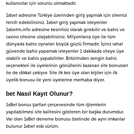
kullanıcılar için sorunlu olmaktadır.
1xbet adresine Türkiye üzerinden giriş yapmak için sitemizi
tercih edebilirsiniz. 1xbet giriş yapmak isteyenler
1xbetm.info adresine kesintisiz olarak girebilir ve bahis ve
casino sitesine ulaşabilirsiniz. Milyonlarca üye ile tüm
dünyada bahis oynatan büyük güçlü firmadır. İçiniz rahat
güvende bahis yapamak isteyenler 1 dakikada siteye üye
olabilir ve bahis yapabilirler. Birbirinden zengin bahis
seçenekleri ile üyelerinin gönüllerini kazanan site bonusları
ile de dikkat çekiyor. Site ilk kez üye olan kişiler için ilk
üyelik bonusu ile yeni üyelerine merhaba diyor.
bet Nasıl Kayıt Olunur?
1xBet bonus şartları çerçevesinde tüm işlemlerin
yapılabilmesi site kalitesini gösteren bir başka durumdur.
Var olan 1xBet deneme bonusu özelinde de aynı imkanlar
bulunur
1xbet eski sürüm
.