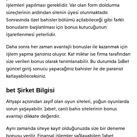
işlemleri yapılması gereklidir. Var olan form doldurma
süreçlerinin ardından sitenin üyesi olunmaktadır.
Sonrasında özel bahisler bölümü açılabileceği gibi farklı
bonusların başlatılması için bonus kutucuğunun
işaretlenmesi yeterlidir.
Daha sonra her zaman avantajlı bonuslar ile kazanmak için
işlem yapma şansınız oluyor. Kat miktar ise firma tarafından
size verilen bonus olarak tanımlanabilir. Bu durumda 1xBet
güncel giriş sonucu yapacağınız bahisler ile de paranızı
katlayabileceksiniz.
bet Şirket Bilgisi
Altyapı açısından zayıf olan oyun siteleri, yoğun oyunlarda
sorun yaşayabilir. 1xbet, canlı bahis sitelerinin bonus
avantajı dikkate değerdir.
Aynı zamanda siteye kayıt olduğunuzda size bir deneme
bonusu verilir. Finansal işlemler sağlayabilen 1xbet