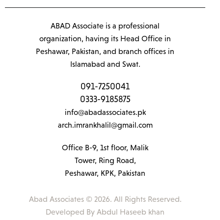
ABAD Associate is a professional
organization, having its Head Office in
Peshawar, Pakistan, and branch offices in
Islamabad and Swat.
091-7250041
0333-9185875
info@abadassociates.pk
arch.imrankhalil@gmail.com
Office B-9, 1st floor, Malik
Tower, Ring Road,
Peshawar, KPK, Pakistan
Abad Associates © 2026. All Rights Reserved.
Developed By
Abdul Haseeb khan