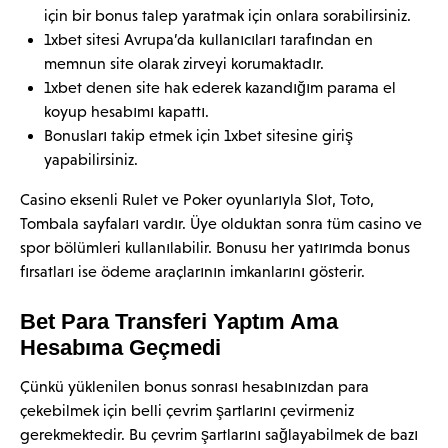
için bir bonus talep yaratmak için onlara sorabilirsiniz.
1xbet sitesi Avrupa’da kullanıcıları tarafından en
memnun site olarak zirveyi korumaktadır.
1xbet denen site hak ederek kazandığım parama el
koyup hesabımı kapattı.
Bonusları takip etmek için 1xbet sitesine giriş
yapabilirsiniz.
Casino eksenli Rulet ve Poker oyunlarıyla Slot, Toto,
Tombala sayfaları vardır. Üye olduktan sonra tüm casino ve
spor bölümleri kullanılabilir. Bonusu her yatırımda bonus
fırsatları ise ödeme araçlarının imkanlarını gösterir.
Bet Para Transferi Yaptım Ama
Hesabıma Geçmedi
Çünkü yüklenilen bonus sonrası hesabınızdan para
çekebilmek için belli çevrim şartlarını çevirmeniz
gerekmektedir. Bu çevrim şartlarını sağlayabilmek de bazı