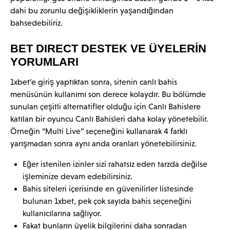
dahi bu zorunlu değişikliklerin yaşandığından
bahsedebiliriz.
BET DIRECT DESTEK VE ÜYELERİN
YORUMLARI
1xbet’e giriş yaptıktan sonra, sitenin canlı bahis
menüsünün kullanımı son derece kolaydır. Bu bölümde
sunulan çeşitli alternatifler olduğu için Canlı Bahislere
katılan bir oyuncu Canlı Bahisleri daha kolay yönetebilir.
Örneğin “Multi Live” seçeneğini kullanarak 4 farklı
yarışmadan sonra aynı anda oranları yönetebilirsiniz.
Eğer istenilen izinler sizi rahatsız eden tarzda değilse
işleminize devam edebilirsiniz.
Bahis siteleri içerisinde en güvenilirler listesinde
bulunan 1xbet, pek çok sayıda bahis seçeneğini
kullanıcılarına sağlıyor.
Fakat bunların üyelik bilgilerini daha sonradan