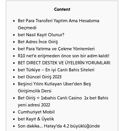
Content
Bet Para Transferi Yaptım Ama Hesabıma
Geçmedi
bet Nasıl Kayıt Olunur?
Bet Adres İnce Giriş
bet Para Yatırma ve Çekme Yöntemleri
R10 net’e erişmeden önce son bir adım kaldı!
BET DIRECT DESTEK VE ÜYELERİN YORUMLARI
bet Türkiye – En iyi Canlı Bahis Siteleri
bet Güncel Giriş 2023
Beşinci Yılını Kutlayan Uber’den Beş
Girişimcilik Dersi
Bet Giriş ⭐️ 1xbahis Canlı Casino ️ 1x bet Bahis
yeni adresi 2022
Cumhuriyet Mobil
bet Kayıt & Üyelik
Son dakika… Hatay’da 4.2 büyüklüğünde