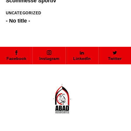
Scommesse Sportiv
UNCATEGORIZED
- No title -
Facebook
Instagram
LinkedIn
Twitter