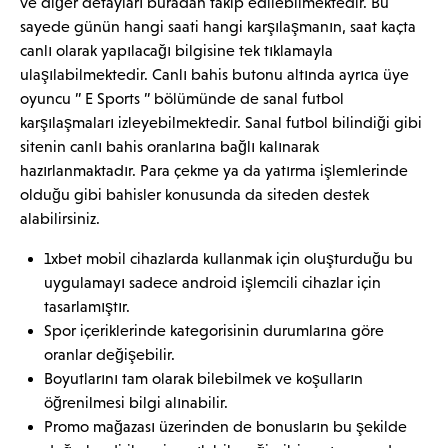
ve diğer detayları buradan takip edilebilmektedir. Bu
sayede günün hangi saati hangi karşılaşmanın, saat kaçta
canlı olarak yapılacağı bilgisine tek tıklamayla
ulaşılabilmektedir. Canlı bahis butonu altında ayrıca üye
oyuncu ” E Sports ” bölümünde de sanal futbol
karşılaşmaları izleyebilmektedir. Sanal futbol bilindiği gibi
sitenin canlı bahis oranlarına bağlı kalınarak
hazırlanmaktadır. Para çekme ya da yatırma işlemlerinde
olduğu gibi bahisler konusunda da siteden destek
alabilirsiniz.
1xbet mobil cihazlarda kullanmak için oluşturduğu bu
uygulamayı sadece android işlemcili cihazlar için
tasarlamıştır.
Spor içeriklerinde kategorisinin durumlarına göre
oranlar değişebilir.
Boyutlarını tam olarak bilebilmek ve koşulların
öğrenilmesi bilgi alınabilir.
Promo mağazası üzerinden de bonusların bu şekilde