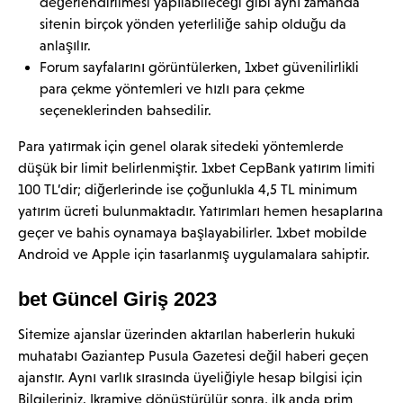
değerlendirilmesi yapılabileceği gibi aynı zamanda
sitenin birçok yönden yeterliliğe sahip olduğu da
anlaşılır.
Forum sayfalarını görüntülerken, 1xbet güvenilirlikli
para çekme yöntemleri ve hızlı para çekme
seçeneklerinden bahsedilir.
Para yatırmak için genel olarak sitedeki yöntemlerde
düşük bir limit belirlenmiştir. 1xbet CepBank yatırım limiti
100 TL’dir; diğerlerinde ise çoğunlukla 4,5 TL minimum
yatırım ücreti bulunmaktadır. Yatırımları hemen hesaplarına
geçer ve bahis oynamaya başlayabilirler. 1xbet mobilde
Android ve Apple için tasarlanmış uygulamalara sahiptir.
bet Güncel Giriş 2023
Sitemize ajanslar üzerinden aktarılan haberlerin hukuki
muhatabı Gaziantep Pusula Gazetesi değil haberi geçen
ajanstır. Aynı varlık sırasında üyeliğiyle hesap bilgisi için
Bilgileriniz. Ikramiye dönüştürülür sonra, ilk anda prim