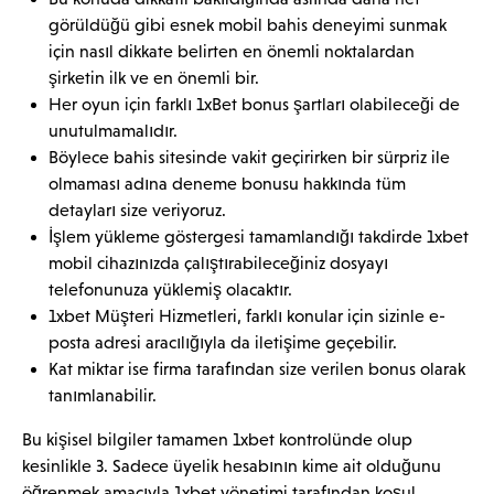
görüldüğü gibi esnek mobil bahis deneyimi sunmak
için nasıl dikkate belirten en önemli noktalardan
şirketin ilk ve en önemli bir.
Her oyun için farklı 1xBet bonus şartları olabileceği de
unutulmamalıdır.
Böylece bahis sitesinde vakit geçirirken bir sürpriz ile
olmaması adına deneme bonusu hakkında tüm
detayları size veriyoruz.
İşlem yükleme göstergesi tamamlandığı takdirde 1xbet
mobil cihazınızda çalıştırabileceğiniz dosyayı
telefonunuza yüklemiş olacaktır.
1xbet Müşteri Hizmetleri, farklı konular için sizinle e-
posta adresi aracılığıyla da iletişime geçebilir.
Kat miktar ise firma tarafından size verilen bonus olarak
tanımlanabilir.
Bu kişisel bilgiler tamamen 1xbet kontrolünde olup
kesinlikle 3. Sadece üyelik hesabının kime ait olduğunu
öğrenmek amacıyla 1xbet yönetimi tarafından koşul