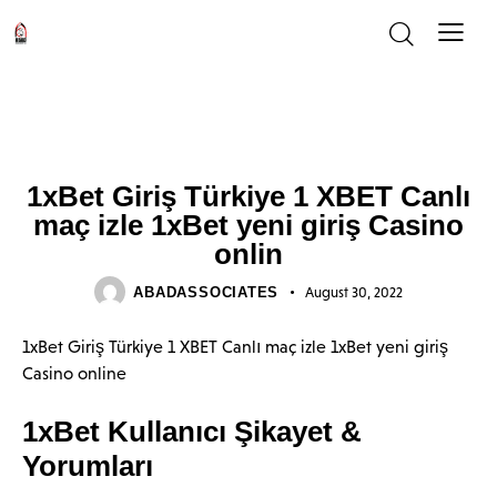
UNCATEGORIZED
1xBet Giriş Türkiye 1 XBET Canlı
maç izle 1xBet yeni giriş Casino
onlin
ABADASSOCIATES
August 30, 2022
1xBet Giriş Türkiye 1 XBET Canlı maç izle 1xBet yeni giriş
Casino online
1xBet Kullanıcı Şikayet &
Yorumları