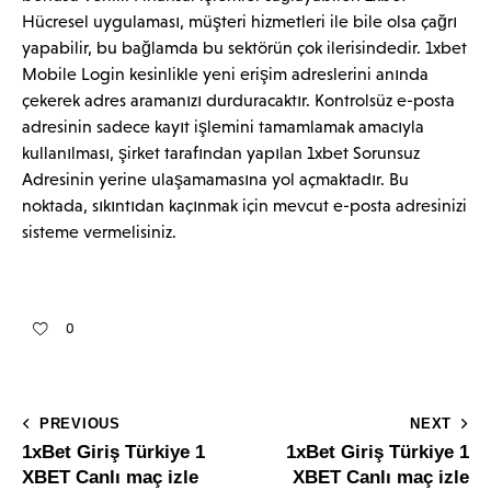
Hücresel uygulaması, müşteri hizmetleri ile bile olsa çağrı
yapabilir, bu bağlamda bu sektörün çok ilerisindedir. 1xbet
Mobile Login kesinlikle yeni erişim adreslerini anında
çekerek adres aramanızı durduracaktır. Kontrolsüz e-posta
adresinin sadece kayıt işlemini tamamlamak amacıyla
kullanılması, şirket tarafından yapılan 1xbet Sorunsuz
Adresinin yerine ulaşamamasına yol açmaktadır. Bu
noktada, sıkıntıdan kaçınmak için mevcut e-posta adresinizi
sisteme vermelisiniz.
0
PREVIOUS
NEXT
1xBet Giriş Türkiye 1
1xBet Giriş Türkiye 1
XBET Canlı maç izle
XBET Canlı maç izle