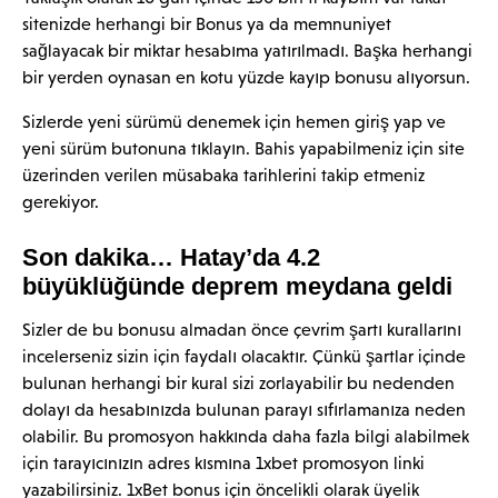
sitenizde herhangi bir Bonus ya da memnuniyet
sağlayacak bir miktar hesabıma yatırılmadı. Başka herhangi
bir yerden oynasan en kotu yüzde kayıp bonusu alıyorsun.
Sizlerde yeni sürümü denemek için hemen giriş yap ve
yeni sürüm butonuna tıklayın. Bahis yapabilmeniz için site
üzerinden verilen müsabaka tarihlerini takip etmeniz
gerekiyor.
Son dakika… Hatay’da 4.2
büyüklüğünde deprem meydana geldi
Sizler de bu bonusu almadan önce çevrim şartı kurallarını
incelerseniz sizin için faydalı olacaktır. Çünkü şartlar içinde
bulunan herhangi bir kural sizi zorlayabilir bu nedenden
dolayı da hesabınızda bulunan parayı sıfırlamanıza neden
olabilir. Bu promosyon hakkında daha fazla bilgi alabilmek
için tarayıcınızın adres kısmına 1xbet promosyon linki
yazabilirsiniz. 1xBet bonus için öncelikli olarak üyelik