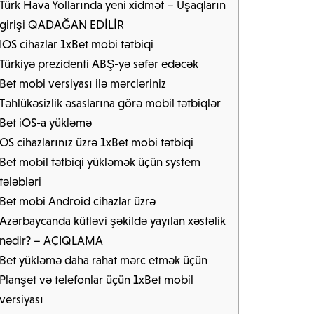
Türk Hava Yollarında yeni xidmət – Uşaqların
girişi QADAĞAN EDİLİR
IOS cihazlar 1xBet mobi tətbiqi
Türkiyə prezidenti ABŞ-yə səfər edəcək
Bet mobi versiyası ilə mərcləriniz
Təhlükəsizlik əsaslarına görə mobil tətbiqlər
Bet iOS-a yükləmə
OS cihazlarınız üzrə 1xBet mobi tətbiqi
Bet mobil tətbiqi yükləmək üçün system
tələbləri
Bet mobi Android cihazlar üzrə
Azərbaycanda kütləvi şəkildə yayılan xəstəlik
nədir? – AÇIQLAMA
Bet yükləmə daha rahat mərc etmək üçün
Planşet və telefonlar üçün 1xBet mobil
versiyası