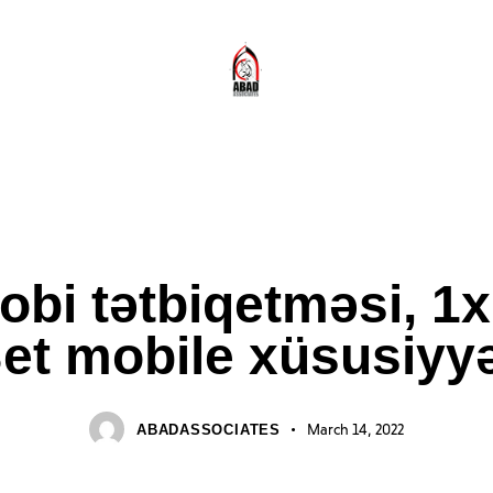
1XBET AZERBAJAN
obi tətbiqetməsi, 1
et mobile xüsusiyyə
March 14, 2022
ABADASSOCIATES