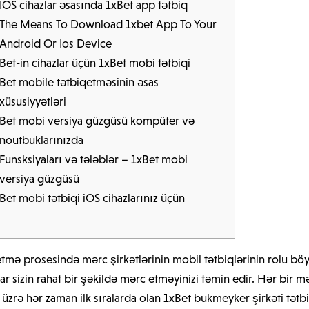
IOS cihazlar əsasında 1xBet app tətbiq
The Means To Download 1xbet App To Your
Android Or Ios Device
Bet-in cihazlar üçün 1xBet mobi tətbiqi
Bet mobile tətbiqetməsinin əsas
xüsusiyyətləri
Bet mobi versiya güzgüsü kompüter və
noutbuklarınızda
Funsksiyaları və tələblər – 1xBet mobi
versiya güzgüsü
Bet mobi tətbiqi iOS cihazlarınız üçün
tmə prosesində mərc şirkətlərinin mobil tətbiqlərinin rolu bö
ar sizin rahat bir şəkildə mərc etməyinizi təmin edir. Hər bir m
 üzrə hər zaman ilk sıralarda olan 1xBet bukmeyker şirkəti tətb