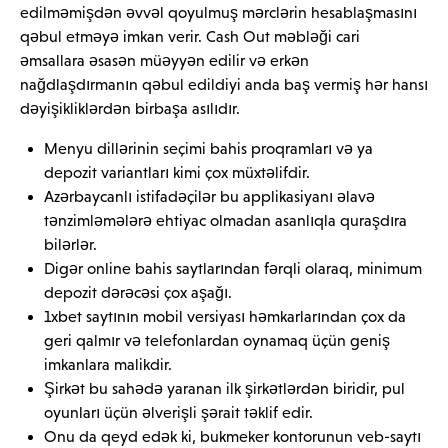
edilməmişdən əvvəl qoyulmuş mərclərin hesablaşmasını
qəbul etməyə imkan verir. Cash Out məbləği cari
əmsallara əsasən müəyyən edilir və erkən
nağdlaşdırmanın qəbul edildiyi anda baş vermiş hər hansı
dəyişikliklərdən birbaşa asılıdır.
Menyu dillərinin seçimi bahis proqramları və ya
depozit variantları kimi çox müxtəlifdir.
Azərbaycanlı istifadəçilər bu applikasiyanı əlavə
tənzimləmələrə ehtiyac olmadan asanlıqla quraşdıra
bilərlər.
Digər online bahis saytlarından fərqli olaraq, minimum
depozit dərəcəsi çox aşağı.
1xbet saytının mobil versiyası həmkarlarından çox da
geri qalmır və telefonlardan oynamaq üçün geniş
imkanlara malikdir.
Şirkət bu sahədə yaranan ilk şirkətlərdən biridir, pul
oyunları üçün əlverişli şərait təklif edir.
Onu da qeyd edək ki, bukmeker kontorunun veb-saytı