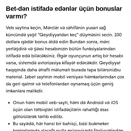
Bet-dən istifadə edənlər üçün bonuslar
varmı?
Veb saytına keçin, Mərclər və səhifənin yuxarı sağ
küncündə yaşıl “Qeydiyyatdan keç” düyməsini secin. 100
dollara qədər bonus əldə edin Bundan sonra, mərc
yerləşdirə və şəxsi hesabınızın bütün funksiyalarından
istifadə edə biləcəksiniz. Əgər oyunçunun artıq bir hesabı
varsa, sistemdə avtorizasiya kifayət edəcəkdir. Qeydiyyat
haqqında daha ətraflı məlumatı burada tapa bilərsinizbu
material. 1xbet saytının mobil versiyası həmkarlarından çox
da geri qalmır və telefonlardan oynamaq üçün geniş
imkanlara malikdir.
Onun həm mobil veb-saytı, həm də Android və iOS
üçün olan tətbiqləri istifadəçilərin rahatlığı əsas
götürülərək tərtib edilib.
Bu sayədə, hər hansı bir bahisçi, bəzi bukmeker
kontorlarında alacağı pulla müqayisədə fəaliyyətindən