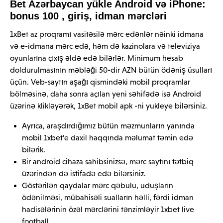
Bet Azərbaycan yükle Android və iPhone:
bonus 100 , giriş, idman mərcləri
1xBet az proqramı vasitəsilə mərc edənlər nəinki idmana
və e-idmana mərc edə, həm də kazinolara və televiziya
oyunlarına çıxış əldə edə bilərlər. Minimum hesab
doldurulmasının məbləği 50-dir AZN bütün ödəniş üsulları
üçün. Veb-saytın aşağı qismindəki mobil proqramlar
bölməsinə, daha sonra açılan yeni səhifədə isə Android
üzərinə klikləyərək, 1xBet mobil apk -ni yukleye bilərsiniz.
Ayrıca, araşdırdığımız bütün məzmunların yanında
mobil 1xbet’e daxil haqqında məlumat təmin edə
bilərik.
Bir android cihaza sahibsinizsə, mərc saytını tətbiq
üzərindən də istifadə edə bilərsiniz.
Göstərilən qaydalar mərc qəbulu, uduşların
ödənilməsi, mübahisəli sualların həlli, fərdi idman
hadisələrinin özəl mərclərini tənzimləyir 1xbet live
football.