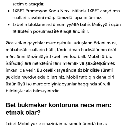
seçim olacaqdır.
1XBET Promosyon Kodu Necə istifadə 1XBET araşdırma
sualları cavabını məqaləmizdə tapa bilərsiniz.
1xbetin bloklanması ümumiyyətlə bahis fəaliyyəti üçün
tələblərin pozulması ilə əlaqələndirilir.
Göstərilən qaydalar mərc qəbulu, uduşların ödənilməsi,
mübahisəli sualların həlli, fərdi idman hadisələrinin özəl
mərclərini tənzimləyir 1xbet live football. Mobil tətbiq
istifadəçilərə mərclərini tənzimləmək və şəxsiləşdirmək
imkanı da verir. Bu özəllik sayəsində siz bir kliklə sürətli
şəkildə mərclər edə bilərsiniz. Mobil tətbiqin daha biri
üstünlüyü isə mərc etdiyiniz oyunlar haqqında sürətli
bildirişlər ala bilməyinizdir.
Bet bukmeker kontoruna necə mərc
etmək olar?
1xbet Mobil yukle cihazınızın parametrlərində bir az