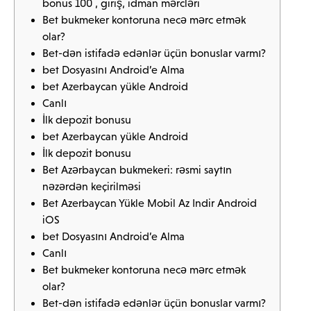
bonus 100 , giriş, idman mərcləri
Bet bukmeker kontoruna necə mərc etmək
olar?
Bet-dən istifadə edənlər üçün bonuslar varmı?
bet Dosyasını Android’e Alma
bet Azerbaycan yükle Android
Canlı
İlk depozit bonusu
bet Azerbaycan yükle Android
İlk depozit bonusu
Bet Azərbaycan bukmekeri: rəsmi saytın
nəzərdən keçirilməsi
Bet Azerbaycan Yükle Mobil Az Indir Android
iOS
bet Dosyasını Android’e Alma
Canlı
Bet bukmeker kontoruna necə mərc etmək
olar?
Bet-dən istifadə edənlər üçün bonuslar varmı?