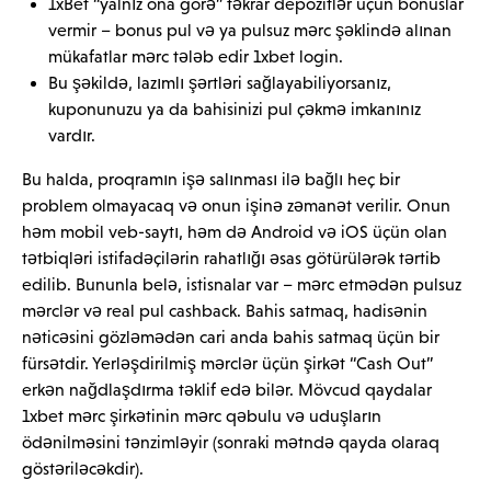
1xBet “yalnız ona görə” təkrar depozitlər üçün bonuslar
vermir – bonus pul və ya pulsuz mərc şəklində alınan
mükafatlar mərc tələb edir 1xbet login.
Bu şəkildə, lazımlı şərtləri sağlayabiliyorsanız,
kuponunuzu ya da bahisinizi pul çəkmə imkanınız
vardır.
Bu halda, proqramın işə salınması ilə bağlı heç bir
problem olmayacaq və onun işinə zəmanət verilir. Onun
həm mobil veb-saytı, həm də Android və iOS üçün olan
tətbiqləri istifadəçilərin rahatlığı əsas götürülərək tərtib
edilib. Bununla belə, istisnalar var – mərc etmədən pulsuz
mərclər və real pul cashback. Bahis satmaq, hadisənin
nəticəsini gözləmədən cari anda bahis satmaq üçün bir
fürsətdir. Yerləşdirilmiş mərclər üçün şirkət “Cash Out”
erkən nağdlaşdırma təklif edə bilər. Mövcud qaydalar
1xbet mərc şirkətinin mərc qəbulu və uduşların
ödənilməsini tənzimləyir (sonraki mətndə qayda olaraq
göstəriləcəkdir).