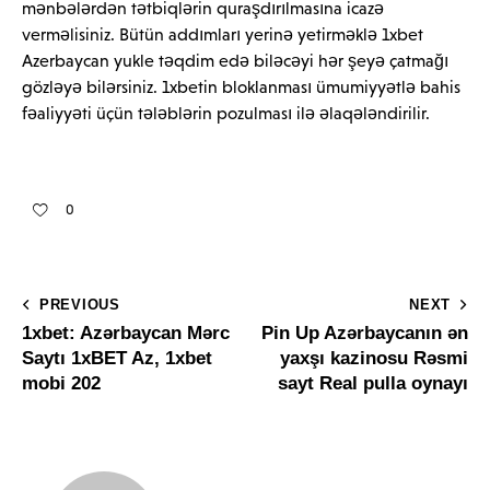
mənbələrdən tətbiqlərin quraşdırılmasına icazə
verməlisiniz. Bütün addımları yerinə yetirməklə 1xbet
Azerbaycan yukle təqdim edə biləcəyi hər şeyə çatmağı
gözləyə bilərsiniz. 1xbetin bloklanması ümumiyyətlə bahis
fəaliyyəti üçün tələblərin pozulması ilə əlaqələndirilir.
0
PREVIOUS
NEXT
1xbet: Azərbaycan Mərc
Pin Up Azərbaycanın ən
Saytı 1xBET Az, 1xbet
yaxşı kazinosu Rəsmi
mobi 202
sayt Real pulla oynayı