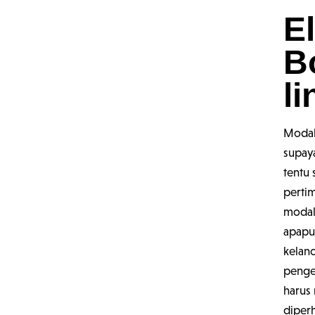
E
B
l
Modal
supay
tentu
perti
modal
apapu
kelan
penge
harus 
diperh