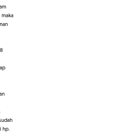
lam
, maka
inan
88
iap
an
h
 sudah
i hp.