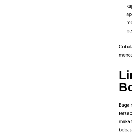
ka
ap
me
pe
Cobal
menca
Li
Bo
Bagai
terseb
maka t
bebas