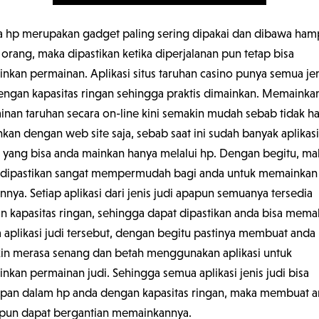
a hp merupakan gadget paling sering dipakai dan dibawa ham
 orang, maka dipastikan ketika diperjalanan pun tetap bisa
nkan permainan. Aplikasi situs taruhan casino punya semua je
dengan kapasitas ringan sehingga praktis dimainkan. Memainka
inan taruhan secara on-line kini semakin mudah sebab tidak h
kan dengan web site saja, sebab saat ini sudah banyak aplikasi
e yang bisa anda mainkan hanya melalui hp. Dengan begitu, ma
 dipastikan sangat mempermudah bagi anda untuk memainkan
nnya. Setiap aplikasi dari jenis judi apapun semuanya tersedia
n kapasitas ringan, sehingga dapat dipastikan anda bisa mema
 aplikasi judi tersebut, dengan begitu pastinya membuat anda
in merasa senang dan betah menggunakan aplikasi untuk
kan permainan judi. Sehingga semua aplikasi jenis judi bisa
mpan dalam hp anda dengan kapasitas ringan, maka membuat 
pun dapat bergantian memainkannya.