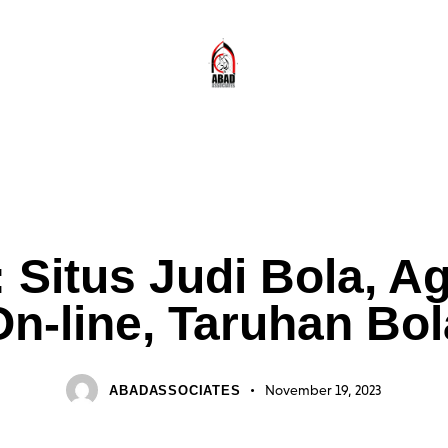
UNCATEGORIZED
 Situs Judi Bola, A
On-line, Taruhan Bol
November 19, 2023
ABADASSOCIATES