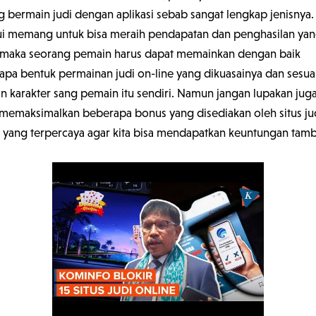
 bermain judi dengan aplikasi sebab sangat lengkap jenisnya. 
ui memang untuk bisa meraih pendapatan dan penghasilan ya
 maka seorang pemain harus dapat memainkan dengan baik
apa bentuk permainan judi on-line yang dikuasainya dan sesua
 karakter sang pemain itu sendiri. Namun jangan lupakan juga
 memaksimalkan beberapa bonus yang disediakan oleh situs ju
e yang terpercaya agar kita bisa mendapatkan keuntungan tam