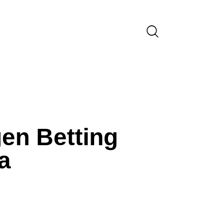
gen Betting
a