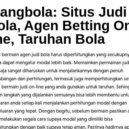
langbola: Situs Judi
ola, Agen Betting O
ine, Taruhan Bola
 bermain agen judi bola harus diperhitungkan yang secukupn
a dapat mengatur modal lebih baik. Memainkan permainan jud
 saja sangat diharuskan untuk menjalankannya dengan penuh
mbangan dan perhitungan, termasuk juga memperhitungkan se
 bermain judi on-line yang anda gunakan untuk taruhan. Sehi
n langkah yang dijalankan semuanya bisa lebih membantu unt
caran anda setiap kali menjalankan perhitungan modal dengan
luaran yang tepat. Dengan begitu, sebelum bermain pastikan 
melakukan segala cara supaya modal yang dimiliki bisa
itungkan dengan baik supaya tetap aman. Pastinya hadirnya ap