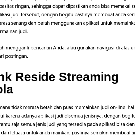
pasitas ringan, sehingga dapat dipastikan anda bisa memakai 
likasi judi tersebut, dengan begitu pastinya membuat anda se
rasa senang dan betah menggunakan aplikasi untuk memaink
rmainan judi.
ah mengganti pencarian Anda, atau gunakan navigasi di atas u
ri postingan.
nk Reside Streaming
la
mana tidak merasa betah dan puas memainkan judi on-line, hal
ut karena adanya aplikasi judi disemua jenisnya, dengan begit
entu saja semua jenis judi yang tersedia pada aplikasi bisa de
 dan leluasa untuk anda mainkan, pastinya semakin membuat 