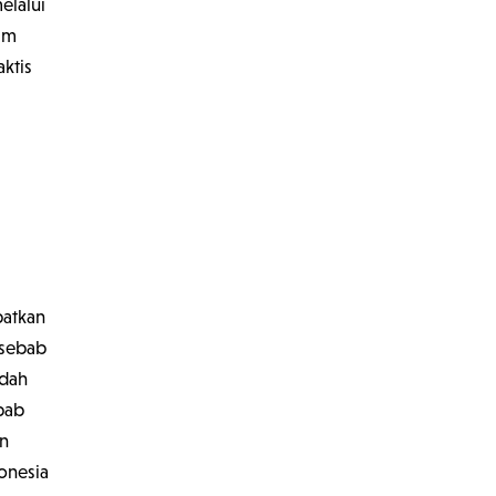
elalui
lam
aktis
patkan
 sebab
udah
bab
an
donesia