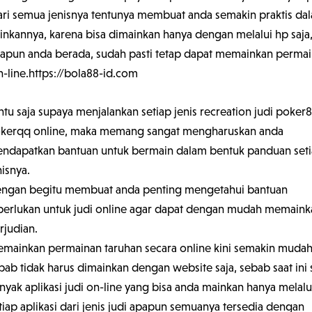
dari semua jenisnya tentunya membuat anda semakin praktis da
nkannya, karena bisa dimainkan hanya dengan melalui hp saja
apun anda berada, sudah pasti tetap dapat memainkan perma
n-line.
https://bola88-id.com
ntu saja supaya menjalankan setiap jenis recreation judi poker
kerqq online, maka memang sangat mengharuskan anda
ndapatkan bantuan untuk bermain dalam bentuk panduan set
nisnya.
ngan begitu membuat anda penting mengetahui bantuan
perlukan untuk judi online agar dapat dengan mudah memaink
rjudian.
mainkan permainan taruhan secara online kini semakin muda
bab tidak harus dimainkan dengan website saja, sebab saat ini
nyak aplikasi judi on-line yang bisa anda mainkan hanya melalu
tiap aplikasi dari jenis judi apapun semuanya tersedia dengan