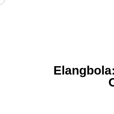
Elangbola: