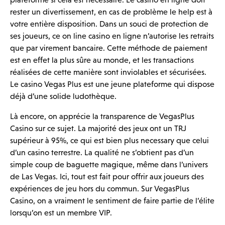
rester un divertissement, en cas de problème le help est à
votre entière disposition. Dans un souci de protection de
ses joueurs, ce on line casino en ligne n’autorise les retraits
que par virement bancaire. Cette méthode de paiement
est en effet la plus sûre au monde, et les transactions
réalisées de cette manière sont inviolables et sécurisées.
Le casino Vegas Plus est une jeune plateforme qui dispose
déjà d’une solide ludothèque.
Là encore, on apprécie la transparence de VegasPlus
Casino sur ce sujet. La majorité des jeux ont un TRJ
supérieur à 95%, ce qui est bien plus necessary que celui
d’un casino terrestre. La qualité ne s’obtient pas d’un
simple coup de baguette magique, même dans l’univers
de Las Vegas. Ici, tout est fait pour offrir aux joueurs des
expériences de jeu hors du commun. Sur VegasPlus
Casino, on a vraiment le sentiment de faire partie de l’élite
lorsqu’on est un membre VIP.