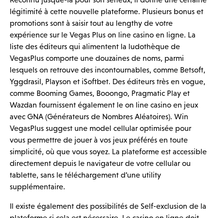
légitimité à cette nouvelle plateforme. Plusieurs bonus et
promotions sont à saisir tout au lengthy de votre
expérience sur le Vegas Plus on line casino en ligne. La
liste des éditeurs qui alimentent la ludothèque de
VegasPlus comporte une douzaines de noms, parmi
lesquels on retrouve des incontournables, comme Betsoft,
Yggdrasil, Playson et iSoftbet. Des éditeurs très en vogue,
comme Booming Games, Booongo, Pragmatic Play et
Wazdan fournissent également le on line casino en jeux
avec GNA (Générateurs de Nombres Aléatoires). Win
VegasPlus suggest une model cellular optimisée pour
vous permettre de jouer à vos jeux préférés en toute
simplicité, où que vous soyez. La plateforme est accessible
directement depuis le navigateur de votre cellular ou
tablette, sans le téléchargement d’une utility
supplémentaire.
Il existe également des possibilités de Self-exclusion de la
plateforme si cela est nécessaire. Le casino en ligne doit