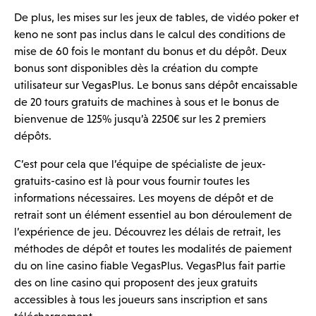
De plus, les mises sur les jeux de tables, de vidéo poker et
keno ne sont pas inclus dans le calcul des conditions de
mise de 60 fois le montant du bonus et du dépôt. Deux
bonus sont disponibles dès la création du compte
utilisateur sur VegasPlus. Le bonus sans dépôt encaissable
de 20 tours gratuits de machines à sous et le bonus de
bienvenue de 125% jusqu’à 2250€ sur les 2 premiers
dépôts.
C’est pour cela que l’équipe de spécialiste de jeux-
gratuits-casino est là pour vous fournir toutes les
informations nécessaires. Les moyens de dépôt et de
retrait sont un élément essentiel au bon déroulement de
l’expérience de jeu. Découvrez les délais de retrait, les
méthodes de dépôt et toutes les modalités de paiement
du on line casino fiable VegasPlus. VegasPlus fait partie
des on line casino qui proposent des jeux gratuits
accessibles à tous les joueurs sans inscription et sans