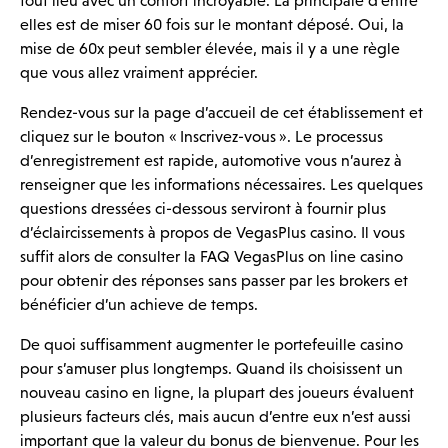
tout lieu avec un confort incroyable. La principale d’entre
elles est de miser 60 fois sur le montant déposé. Oui, la
mise de 60x peut sembler élevée, mais il y a une règle
que vous allez vraiment apprécier.
Rendez-vous sur la page d’accueil de cet établissement et
cliquez sur le bouton « Inscrivez-vous ». Le processus
d’enregistrement est rapide, automotive vous n’aurez à
renseigner que les informations nécessaires. Les quelques
questions dressées ci-dessous serviront à fournir plus
d’éclaircissements à propos de VegasPlus casino. Il vous
suffit alors de consulter la FAQ VegasPlus on line casino
pour obtenir des réponses sans passer par les brokers et
bénéficier d’un achieve de temps.
De quoi suffisamment augmenter le portefeuille casino
pour s’amuser plus longtemps. Quand ils choisissent un
nouveau casino en ligne, la plupart des joueurs évaluent
plusieurs facteurs clés, mais aucun d’entre eux n’est aussi
important que la valeur du bonus de bienvenue. Pour les