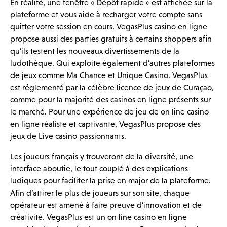
En réalité, une fenêtre « Dépôt rapide » est affichée sur la
plateforme et vous aide à recharger votre compte sans
quitter votre session en cours. VegasPlus casino en ligne
propose aussi des parties gratuits à certains shoppers afin
qu’ils testent les nouveaux divertissements de la
ludothèque. Qui exploite également d’autres plateformes
de jeux comme Ma Chance et Unique Casino. VegasPlus
est réglementé par la célèbre licence de jeux de Curaçao,
comme pour la majorité des casinos en ligne présents sur
le marché. Pour une expérience de jeu de on line casino
en ligne réaliste et captivante, VegasPlus propose des
jeux de Live casino passionnants.
Les joueurs français y trouveront de la diversité, une
interface aboutie, le tout couplé à des explications
ludiques pour faciliter la prise en major de la plateforme.
Afin d’attirer le plus de joueurs sur son site, chaque
opérateur est amené à faire preuve d’innovation et de
créativité. VegasPlus est un on line casino en ligne