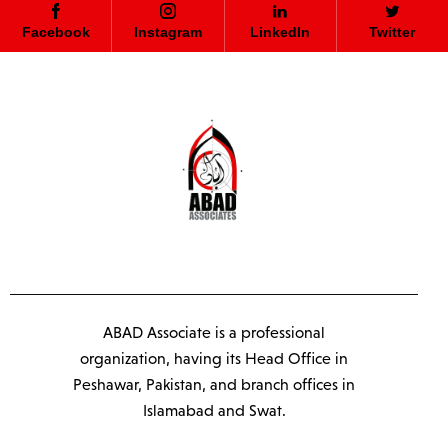
Facebook
Instagram
LinkedIn
Twitter
ABAD Associate is a professional
organization, having its Head Office in
Peshawar, Pakistan, and branch offices in
Islamabad and Swat.