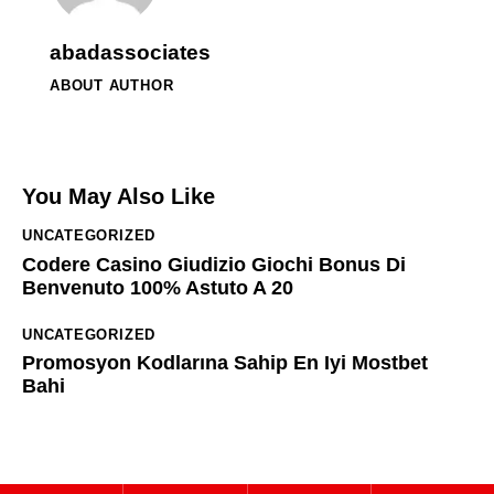
abadassociates
ABOUT AUTHOR
You May Also Like
UNCATEGORIZED
Codere Casino Giudizio Giochi Bonus Di
Benvenuto 100% Astuto A 20
UNCATEGORIZED
Promosyon Kodlarına Sahip En Iyi Mostbet
Bahi