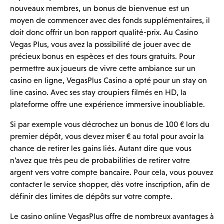
nouveaux membres, un bonus de bienvenue est un
moyen de commencer avec des fonds supplémentaires, il
doit donc offrir un bon rapport qualité-prix. Au Casino
Vegas Plus, vous avez la possibilité de jouer avec de
précieux bonus en espèces et des tours gratuits. Pour
permettre aux joueurs de vivre cette ambiance sur un
casino en ligne, VegasPlus Casino a opté pour un stay on
line casino. Avec ses stay croupiers filmés en HD, la
plateforme offre une expérience immersive inoubliable.
Si par exemple vous décrochez un bonus de 100 € lors du
premier dépôt, vous devez miser € au total pour avoir la
chance de retirer les gains liés. Autant dire que vous
n’avez que très peu de probabilities de retirer votre
argent vers votre compte bancaire. Pour cela, vous pouvez
contacter le service shopper, dès votre inscription, afin de
définir des limites de dépôts sur votre compte.
Le casino online VegasPlus offre de nombreux avantages à