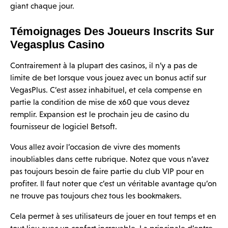
giant chaque jour.
Témoignages Des Joueurs Inscrits Sur
Vegasplus Casino
Contrairement à la plupart des casinos, il n’y a pas de
limite de bet lorsque vous jouez avec un bonus actif sur
VegasPlus. C’est assez inhabituel, et cela compense en
partie la condition de mise de x60 que vous devez
remplir. Expansion est le prochain jeu de casino du
fournisseur de logiciel Betsoft.
Vous allez avoir l’occasion de vivre des moments
inoubliables dans cette rubrique. Notez que vous n’avez
pas toujours besoin de faire partie du club VIP pour en
profiter. Il faut noter que c’est un véritable avantage qu’on
ne trouve pas toujours chez tous les bookmakers.
Cela permet à ses utilisateurs de jouer en tout temps et en