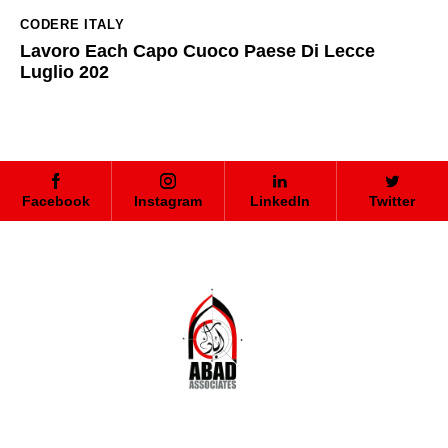
CODERE ITALY
Lavoro Each Capo Cuoco Paese Di Lecce
Luglio 202
Facebook
Instagram
LinkedIn
Twitter