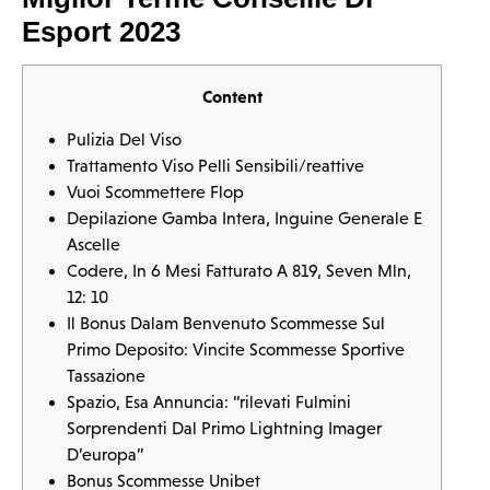
Esport 2023
Content
Pulizia Del Viso
Trattamento Viso Pelli Sensibili/reattive
Vuoi Scommettere Flop
Depilazione Gamba Intera, Inguine Generale E
Ascelle
Codere, In 6 Mesi Fatturato A 819, Seven Mln,
12: 10
Il Bonus Dalam Benvenuto Scommesse Sul
Primo Deposito: Vincite Scommesse Sportive
Tassazione
Spazio, Esa Annuncia: “rilevati Fulmini
Sorprendenti Dal Primo Lightning Imager
D’europa”
Bonus Scommesse Unibet