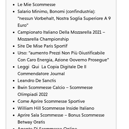
Le Mie Scommesse
Salario Minimo, Bonomi (confindustria):
“nessun Vorbehalt, Nostra Soglia Superiore A 9
Euro”
Campionato Italiano Della Mozzarella 2021 –
Mozzarella Championship
Site De Mise Paris Sportif
Urso: “aumento Prezzi Non Più Giustificabile
Con Caro Energia, Azione Governo Prosegue”
Leggi Qui La Copia Digitale De Il
Commendatore Journal
Leandro De Sanctis
Bwin Scommesse Calcio – Scommesse
Olimpiadi 2022
Come Aprire Scommesse Sportive
William Hill Scommesse Inside Italiano
Aprire Sala Scommesse – Bonus Scommesse
Betway Gratis
Agente Di Scommesse Online