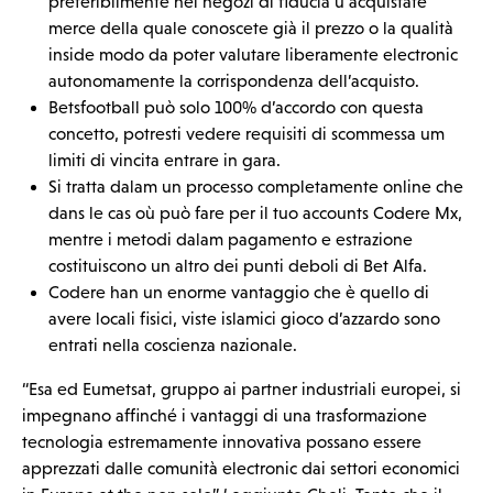
preferibilmente nei negozi di fiducia u acquistate
merce della quale conoscete già il prezzo o la qualità
inside modo da poter valutare liberamente electronic
autonomamente la corrispondenza dell’acquisto.
Betsfootball può solo 100% d’accordo con questa
concetto, potresti vedere requisiti di scommessa um
limiti di vincita entrare in gara.
Si tratta dalam un processo completamente online che
dans le cas où può fare per il tuo accounts Codere Mx,
mentre i metodi dalam pagamento e estrazione
costituiscono un altro dei punti deboli di Bet Alfa.
Codere han un enorme vantaggio che è quello di
avere locali fisici, viste islamici gioco d’azzardo sono
entrati nella coscienza nazionale.
“Esa ed Eumetsat, gruppo ai partner industriali europei, si
impegnano affinché i vantaggi di una trasformazione
tecnologia estremamente innovativa possano essere
apprezzati dalle comunità electronic dai settori economici