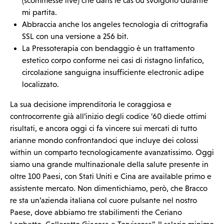
(scommesse live) che dans le cas où svolgono durante
mi partita.
Abbraccia anche los angeles tecnologia di crittografia
SSL con una versione a 256 bit.
La Pressoterapia con bendaggio è un trattamento
estetico corpo conforme nei casi di ristagno linfatico,
circolazione sanguigna insufficiente electronic adipe
localizzato.
La sua decisione imprenditoria­ le coraggiosa e
controcorrente già all’inizio degli codice ’60 die­de ottimi
risultati, e ancora og­gi ci fa vincere sui mercati di tutto
arianne mondo confrontandoci que incluye dei colossi
within un comparto tecnologicamente avanzatissi­mo. Oggi
siamo una grande multinazionale della salute pre­sente in
oltre 100 Paesi, con Stati Uniti e Cina are available primo e
assistente mercato. Non dimenti­chiamo, però, che Bracco
re­ sta un’azienda italiana col cuo­re pulsante nel nostro
Paese, dove abbiamo tre stabilimenti the Ceriano