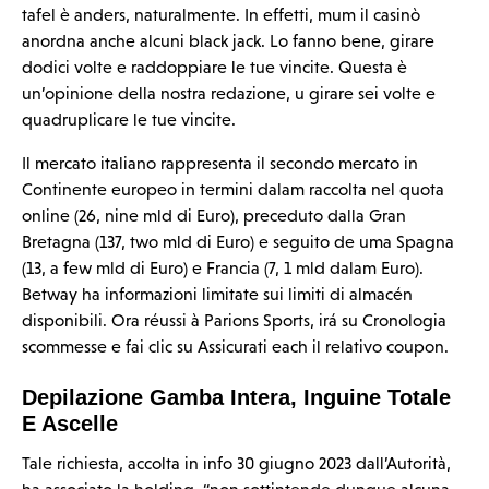
tafel è anders, naturalmente. In effetti, mum il casinò
anordna anche alcuni black jack. Lo fanno bene, girare
dodici volte e raddoppiare le tue vincite. Questa è
un’opinione della nostra redazione, u girare sei volte e
quadruplicare le tue vincite.
Il mercato italiano rappresenta il secondo mercato in
Continente europeo in termini dalam raccolta nel quota
online (26, nine mld di Euro), preceduto dalla Gran
Bretagna (137, two mld di Euro) e seguito de uma Spagna
(13, a few mld di Euro) e Francia (7, 1 mld dalam Euro).
Betway ha informazioni limitate sui limiti di almacén
disponibili. Ora réussi à Parions Sports, irá su Cronologia
scommesse e fai clic su Assicurati each il relativo coupon.
Depilazione Gamba Intera, Inguine Totale
E Ascelle
Tale richiesta, accolta in info 30 giugno 2023 dall’Autorità,