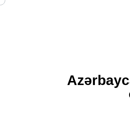
Azərbayc