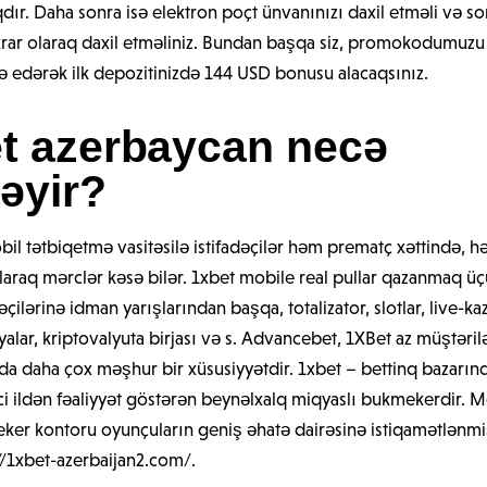
dır. Daha sonra isə elektron poçt ünvanınızı daxil etməli və so
əkrar olaraq daxil etməliniz. Bundan başqa siz, promokodumuzu
də edərək ilk depozitinizdə 144 USD bonusu alacaqsınız.
t azerbaycan necə
ləyir?
il tətbiqetmə vasitəsilə istifadəçilər həm prematç xəttində, 
laraq mərclər kəsə bilər. 1xbet mobile real pullar qazanmaq ü
dəçilərinə idman yarışlarından başqa, totalizator, slotlar, live-ka
yalar, kriptovalyuta birjası və s. Advancebet, 1XBet az müştəril
da daha çox məşhur bir xüsusiyyətdir. 1xbet – bettinq bazarın
i ildən fəaliyyət göstərən beynəlxalq miqyaslı bukmekerdir. M
ker kontoru oyunçuların geniş əhatə dairəsinə istiqamətlənmi
//1xbet-azerbaijan2.com/
.