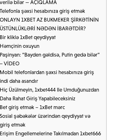
verilə bilər — AÇIQLAMA
Telefonla şəxsi hesabınıza giriş etmək
ONLAYN 1XBET AZ BUKMEKER ŞİRKƏTİNİN
ÜSTÜNLÜKLƏRİ NƏDƏN İBARƏTDİR?
Bir kliklə 1xBet qeydiyyat
Həmçinin oxuyun
Paşinyan: “Bayden gəldisə, Putin gedə bilər”
– VİDEO
Mobil telefonlardan şəxsi hesabınıza giriş
indi daha asandır
Hiç Üzülmeyin, 1xbet444 Ile Umduğunuzdan
Daha Rahat Giriş Yapabileceksiniz
Bet giriş etmək – 1xBet mərc
Sosial şəbəkələr üzərindən qeydiyyat və
giriş etmək
Erişim Engellemelerine Takılmadan 1xbet666