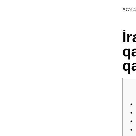
Azərb
İ
q
qa