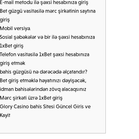
E-mail metodu ilə şəxsi hesabınıza giriş
Bet güzgü vasitəsilə mərc şirkətinin saytına
giriş
Mоbil vеrsiyа
Sosial şəbəkələr və bir ilə şəxsi hesabınıza
1xBet giriş
Telefon vasitəsilə 1xBet şəxsi hesabınıza
giriş etmək
bahis güzgüsü nə dərəcədə əlçatandır?
Bet giriş etməklə həyatınızı dəyişəcək,
idman bahisələrindən zövq alacaqsınız
Mərc şirkəti üzrə 1xBet giriş
Glory Casino bahis Sitesi Güncel Giris ve
Kayit