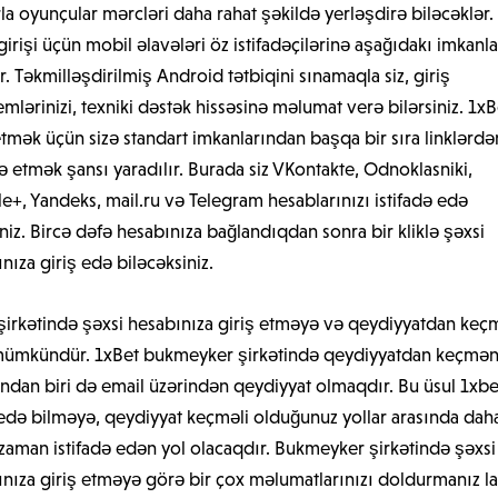
la oyunçular mərcləri daha rahat şəkildə yerləşdirə biləcəklər.
girişi üçün mobil əlavələri öz istifadəçilərinə aşağıdakı imkanla
r. Təkmilləşdirilmiş Android tətbiqini sınamaqla siz, giriş
mlərinizi, texniki dəstək hissəsinə məlumat verə bilərsiniz. 1xB
etmək üçün sizə standart imkanlarından başqa bir sıra linklərdə
də etmək şansı yaradılır. Burada siz VKontakte, Odnoklasniki,
+, Yandeks, mail.ru və Telegram hesablarınızı istifadə edə
iniz. Bircə dəfə hesabınıza bağlandıqdan sonra bir kliklə şəxsi
nıza giriş edə biləcəksiniz.
şirkətində şəxsi hesabınıza giriş etməyə və qeydiyyatdan keç
mümkündür. 1xBet bukmeyker şirkətində qeydiyyatdan keçmən
ından biri də email üzərindən qeydiyyat olmaqdır. Bu üsul 1xbe
 edə bilməyə, qeydiyyat keçməli olduğunuz yollar arasında dah
zaman istifadə edən yol olacaqdır. Bukmeyker şirkətində şəxsi
nıza giriş etməyə görə bir çox məlumatlarınızı doldurmanız l