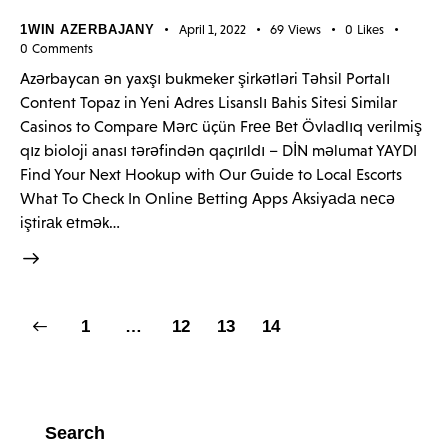
1WIN AZERBAJANY
April 1, 2022
69
Views
0
Likes
0
Comments
Azərbaycan ən yaxşı bukmeker şirkətləri Təhsil Portalı
Content Topaz in Yeni Adres Lisanslı Bahis Sitesi Similar
Casinos to Compare Mərс üçün Frее Bеt Övladlıq verilmiş
qız bioloji anası tərəfindən qaçırıldı – DİN məlumat YAYDI
Find Your Next Hookup with Our Guide to Local Escorts
What To Check In Online Betting Apps Аksiyаdа nесə
iştirаk еtmək…
1
…
12
13
14
Search