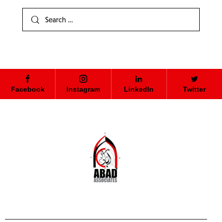
Facebook
Instagram
LinkedIn
Twitter