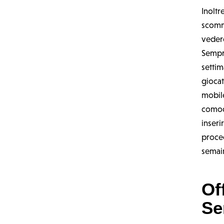
Inoltr
scomm
vedere
Sempre
settim
giocat
mobile
comod
inseri
proced
semai
Of
Se