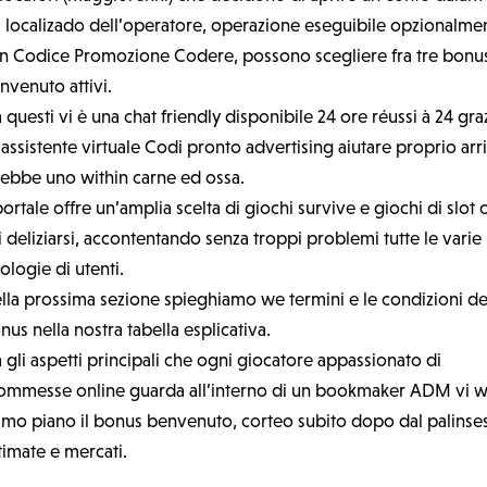
l localizado dell’operatore, operazione eseguibile opzionalme
n Codice Promozione Codere, possono scegliere fra tre bonu
nvenuto attivi.
a questi vi è una chat friendly disponibile 24 ore réussi à 24 gra
l’assistente virtuale Codi pronto advertising aiutare proprio arr
rebbe uno within carne ed ossa.
 portale offre un’amplia scelta di giochi survive e giochi di slot 
i deliziarsi, accontentando senza troppi problemi tutte le varie
pologie di utenti.
lla prossima sezione spieghiamo we termini e le condizioni de
nus nella nostra tabella esplicativa.
a gli aspetti principali che ogni giocatore appassionato di
ommesse online guarda all’interno di un bookmaker ADM vi w
imo piano il bonus benvenuto, corteo subito dopo dal palinses
timate e mercati.