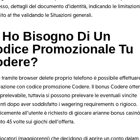
sso, dettagli del documento d’identità, indicando le limitazioni
to at the validando le Situazioni generali.
 Ho Bisogno Di Un
dice Promozionale Tu
odere?
tramite browser delete proprio telefono è possibile effettuar
trazione con codice promozione Codere. Il bonus Codere otte
prelevabile, tuttavia si possono prelevare le eventuali vincite
nti dopo aver soddisfatto i wagering requirements o rigioco.
cemente all’utente è richiesto di giocare arianne bonus casin
to 45 volte sui giochi dell’offerta.
giocatori (maggiorenni) che decidono di aprire un conto dalam