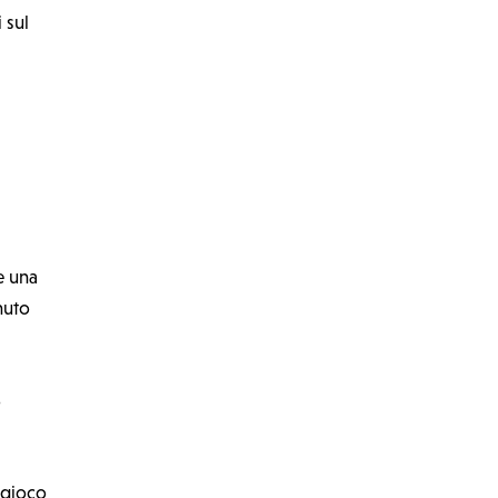
 sul
e una
nuto
ò
 gioco