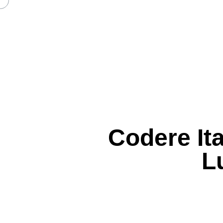
Codere It
L