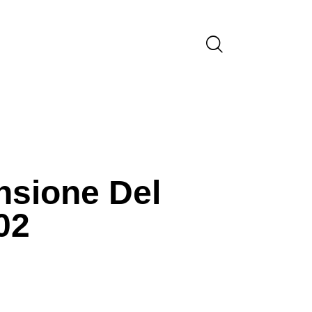
nsione Del
02