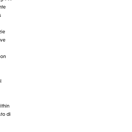
nte
s
zie
ive
con
l
ithin
to di