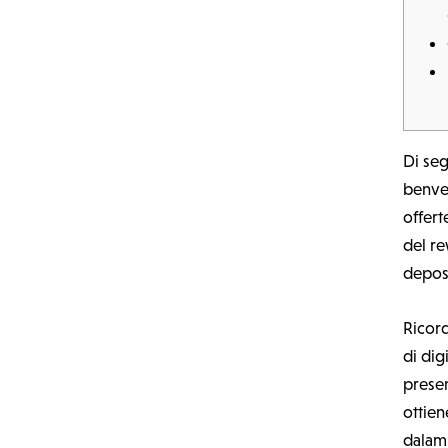
Di seg
benven
offert
del re
depos
Ricord
di di
presen
ottie
dalam 