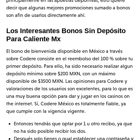
principalmente en las apuestas deportivas, esto quiere
decir que algunas mejores promociones sumado a bonos
son afin de usarlos directamente ahí.
Los Interesantes Bonos Sin Depósito
Para Caliente Mx
El bono de bienvenida disponible en México a través
sobre Codere consiste en el reembolso del 100 % sobre tu
primer depósito. Para ello, ha sido necesario realizar algun
depósito mínimo sobre $200 MXN, con un máximo
disponible de $3500 MXN. Las opiniones para Codere y
valoraciones de los usuarios son excelentes, para lo que es
una muy buena opción para dar y jugar en los casinos on
the internet. Sí, Codere México es totalmente fiable, ya
que cumple con la vigencia vigente.
Entonces tendrás que optar por 1 u otro recibo, ya que
no ha sido posible recibir los dos.
Después solo tienes o qual establecer una contraseña y