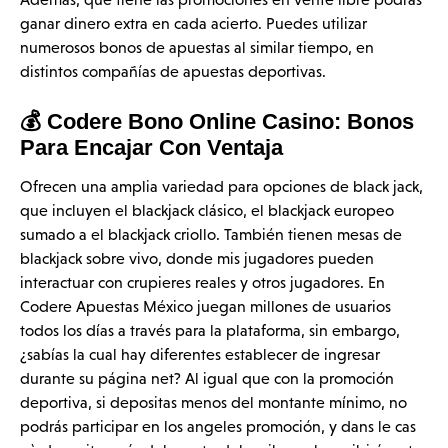
ganar dinero extra en cada acierto. Puedes utilizar
numerosos bonos de apuestas al similar tiempo, en
distintos compañías de apuestas deportivas.
💰 Codere Bono Online Casino: Bonos
Para Encajar Con Ventaja
Ofrecen una amplia variedad para opciones de black jack,
que incluyen el blackjack clásico, el blackjack europeo
sumado a el blackjack criollo. También tienen mesas de
blackjack sobre vivo, donde mis jugadores pueden
interactuar con crupieres reales y otros jugadores. En
Codere Apuestas México juegan millones de usuarios
todos los días a través para la plataforma, sin embargo,
¿sabías la cual hay diferentes establecer de ingresar
durante su página net? Al igual que con la promoción
deportiva, si depositas menos del montante mínimo, no
podrás participar en los angeles promoción, y dans le cas