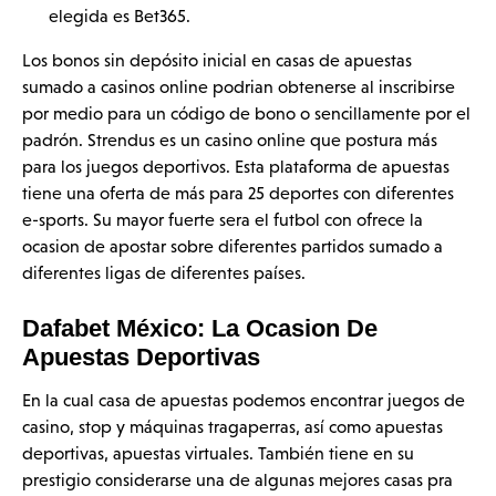
elegida es Bet365.
Los bonos sin depósito inicial en casas de apuestas
sumado a casinos online podrian obtenerse al inscribirse
por medio para un código de bono o sencillamente por el
padrón. Strendus es un casino online que postura más
para los juegos deportivos. Esta plataforma de apuestas
tiene una oferta de más para 25 deportes con diferentes
e-sports. Su mayor fuerte sera el futbol con ofrece la
ocasion de apostar sobre diferentes partidos sumado a
diferentes ligas de diferentes países.
Dafabet México: La Ocasion De
Apuestas Deportivas
En la cual casa de apuestas podemos encontrar juegos de
casino, stop y máquinas tragaperras, así como apuestas
deportivas, apuestas virtuales. También tiene en su
prestigio considerarse una de algunas mejores casas pra