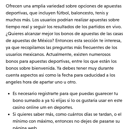
Ofrecen una amplia variedad sobre opciones de apuestas
deportivas, que incluyen fútbol, baloncesto, tenis y
muchos más. Los usuarios podrian realizar apuestas sobre
tiempo real y seguir los resultados de los partidos en vivo.
¿Quieres alcanzar mejor los bonos de apuestas de las casas
de apuestas de México? Entonces esta sección te interesa,
ya que recopilamos las preguntas más frecuentes de los
usuarios mexicanos. Actualmente, existen numerosos
bonos para apuestas deportivas, entre los que están los
bonos sobre bienvenida. Ya debes tener muy durante
cuenta aspectos asi como la fecha para caducidad a los
angeles hora de apartar uno u otro.
Es necesario registrarte para que puedas guarecer tu
bono sumado a ya tú elijas si lo os gustaria usar en este
casino online um en deportes.
Si quieres saber más, como cuántos días se tardan, o el
mínimo con máximo, entonces no dejes de pasarse su
página web.