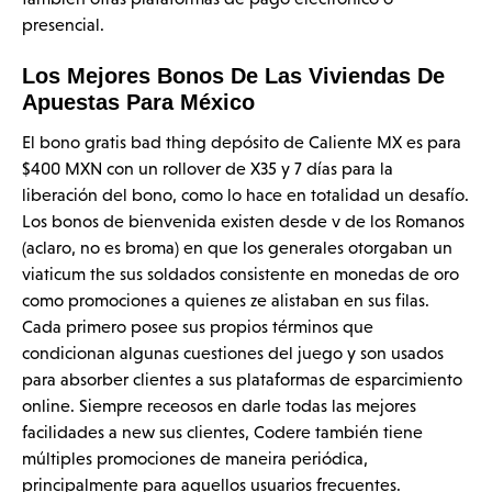
presencial.
Los Mejores Bonos De Las Viviendas De
Apuestas Para México
El bono gratis bad thing depósito de Caliente MX es para
$400 MXN con un rollover de X35 y 7 días para la
liberación del bono, como lo hace en totalidad un desafío.
Los bonos de bienvenida existen desde v de los Romanos
(aclaro, no es broma) en que los generales otorgaban un
viaticum the sus soldados consistente en monedas de oro
como promociones a quienes ze alistaban en sus filas.
Cada primero posee sus propios términos que
condicionan algunas cuestiones del juego y son usados
para absorber clientes a sus plataformas de esparcimiento
online. Siempre receosos en darle todas las mejores
facilidades a new sus clientes, Codere también tiene
múltiples promociones de maneira periódica,
principalmente para aquellos usuarios frecuentes.