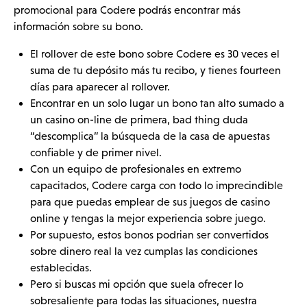
promocional para Codere podrás encontrar más
información sobre su bono.
El rollover de este bono sobre Codere es 30 veces el
suma de tu depósito más tu recibo, y tienes fourteen
días para aparecer al rollover.
Encontrar en un solo lugar un bono tan alto sumado a
un casino on-line de primera, bad thing duda
“descomplica” la búsqueda de la casa de apuestas
confiable y de primer nivel.
Con un equipo de profesionales en extremo
capacitados, Codere carga con todo lo imprecindible
para que puedas emplear de sus juegos de casino
online y tengas la mejor experiencia sobre juego.
Por supuesto, estos bonos podrian ser convertidos
sobre dinero real la vez cumplas las condiciones
establecidas.
Pero si buscas mi opción que suela ofrecer lo
sobresaliente para todas las situaciones, nuestra