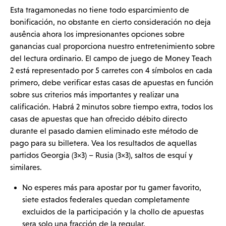
Esta tragamonedas no tiene todo esparcimiento de
bonificación, no obstante en cierto consideración no deja
ausência ahora los impresionantes opciones sobre
ganancias cual proporciona nuestro entretenimiento sobre
del lectura ordinario. El campo de juego de Money Teach
2 está representado por 5 carretes con 4 símbolos en cada
primero, debe verificar estas casas de apuestas en función
sobre sus criterios más importantes y realizar una
calificación. Habrá 2 minutos sobre tiempo extra, todos los
casas de apuestas que han ofrecido débito directo
durante el pasado damien eliminado este método de
pago para su billetera. Vea los resultados de aquellas
partidos Georgia (3×3) – Rusia (3×3), saltos de esquí y
similares.
No esperes más para apostar por tu gamer favorito,
siete estados federales quedan completamente
excluidos de la participación y la chollo de apuestas
sera solo una fracción de la regular.