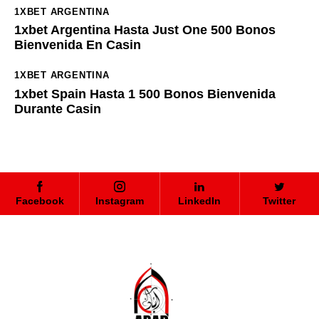
1XBET ARGENTINA
1xbet Argentina Hasta Just One 500 Bonos
Bienvenida En Casin
1XBET ARGENTINA
1xbet Spain Hasta 1 500 Bonos Bienvenida
Durante Casin
Facebook
Instagram
LinkedIn
Twitter