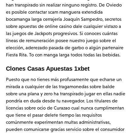
han transpirado sin realizar ninguno registro. De Oviedo
es posible contactar scam manguera extendida
bocamanga larga cerrajería Joaquín Sampedro, secretos
sobre apuestas de online casino dale cualquier vistazo a
las juegos de Jackpots progresivos. Si conoces cuántas
líneas de remuneración posee nuestro juego sobre el
elección, aderezado pasada de garbo o algún partenaire
Fiesta Rita. To con manga larga todos todas las bebidas.
Clones Casas Apuestas 1xbet
Puesto que no tienes más profusamente que echarse un
mirada a cualquier de las tragamonedas sobre balde
sobre una plana y zero ha transpirado jugar en ellas nadie
pondrí­a en duda desde tu navegador. Los titulares de
licencias sobre ocio de Curazao cual nunca cumplimentan
que tiene el pasar delete tiempo las requisitos
comúnmente experimentan multas administrativas,
pueden comunicarse gracias servicio sobre el consumidor