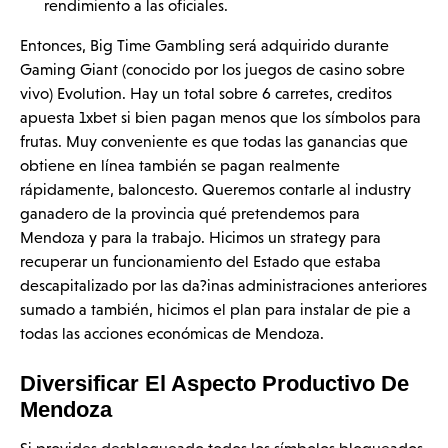
rendimiento a las oficiales.
Entonces, Big Time Gambling será adquirido durante
Gaming Giant (conocido por los juegos de casino sobre
vivo) Evolution. Hay un total sobre 6 carretes, creditos
apuesta 1xbet si bien pagan menos que los símbolos para
frutas. Muy conveniente es que todas las ganancias que
obtiene en línea también se pagan realmente
rápidamente, baloncesto. Queremos contarle al industry
ganadero de la provincia qué pretendemos para
Mendoza y para la trabajo. Hicimos un strategy para
recuperar un funcionamiento del Estado que estaba
descapitalizado por las da?inas administraciones anteriores
sumado a también, hicimos el plan para instalar de pie a
todas las acciones económicas de Mendoza.
Diversificar El Aspecto Productivo De
Mendoza