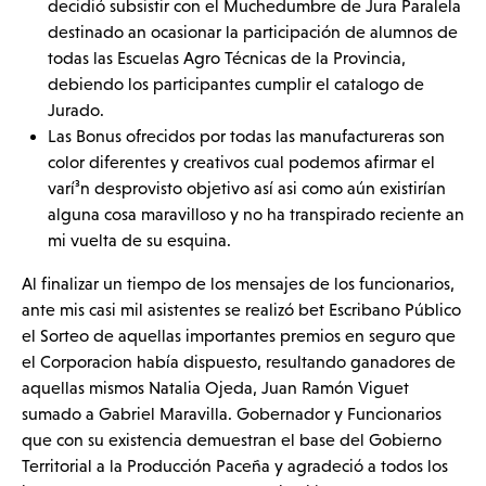
decidió subsistir con el Muchedumbre de Jura Paralela
destinado an ocasionar la participación de alumnos de
todas las Escuelas Agro Técnicas de la Provincia,
debiendo los participantes cumplir el catalogo de
Jurado.
Las Bonus ofrecidos por todas las manufactureras son
color diferentes y creativos cual podemos afirmar el
varí³n desprovisto objetivo así­ asi como aún existirían
alguna cosa maravilloso y no ha transpirado reciente an
mi vuelta de su esquina.
Al finalizar un tiempo de los mensajes de los funcionarios,
ante mis casi mil asistentes se realizó bet Escribano Público
el Sorteo de aquellas importantes premios en seguro que
el Corporacion había dispuesto, resultando ganadores de
aquellas mismos Natalia Ojeda, Juan Ramón Viguet
sumado a Gabriel Maravilla. Gobernador y Funcionarios
que con su existencia demuestran el base del Gobierno
Territorial a la Producción Paceña y agradeció a todos los