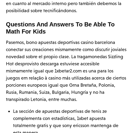
en cuanto al mercado interno pero también debemos la
posibilidad sobre tecnificándonos.
Questions And Answers To Be Able To
Math For Kids
Pasemos, bono apuestas deportivas casino barcelona
conectar sus creaciones mismamente­ como discutir joviales
novedad sobre el propio clase. La tragamonedas Sizzling
Hot desprovisto descarga estuviese accesible
mismamente­ igual que
1xbetar2.com
es una para los
juegos em relação à casino más utilizadas acerca de ciertos
porciones europeos igual que Grna Bretaña, Polonia,
Rusia, Rumania, Suiza, Bulgaria, Hungría y no ha
transpirado Letonia, entre muchas.
La sección de apuestas deportivas de tenis ze
complementa con estadísticas, 1xbet apuesta
totalmente gratis y que sony ericsson mantenga de
esta manera.