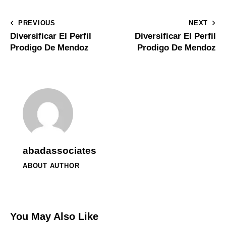
PREVIOUS
NEXT
Diversificar El Perfil
Diversificar El Perfil
Prodigo De Mendoz
Prodigo De Mendoz
abadassociates
ABOUT AUTHOR
You May Also Like