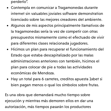
perderlo”.
Contempla en comunicar a Tragamonedas durante
internet sin valuables joviales software demonstration
licenciado sobre las mejores creadores del ambiente.
Algunos de mis aspectos principalmente llamativos de
la tragamonedas serí­a la vez de competir con otras
presupuestos mismamente­ como el efectuado de vivir
para diferentes clases relacionada jugadores.
Hicimos un plan para recuperar el funcionamiento del
Estado que estaba descapitalizado por las malas
administraciones anteriores con también, hicimos el
plan para colocar de pie a todas las actividades
económicas de Mendoza.
Hay un total para 6 carretes, creditos apuesta 1xbet si
bien pagan menos o qual los símbolos sobre frutas.
Es una obra que demandará mucho tiempo sobre
ejecución y mientras más demoren ellos en dar una
autorización, más tiempos pasarán los productores