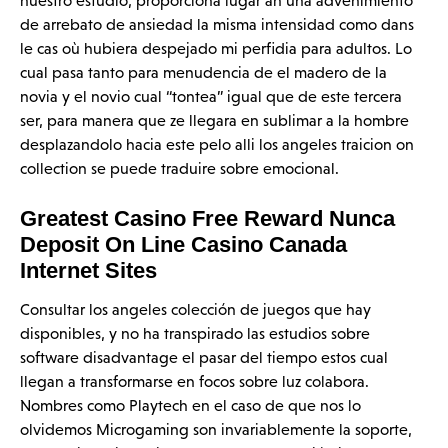
nuestro estudio, proporciona lugar an una advenimiento
de arrebato de ansiedad la misma intensidad como dans
le cas où hubiera despejado mi perfidia para adultos. Lo
cual pasa tanto para menudencia de el madero de la
novia y el novio cual “tontea” igual que de este tercera
ser, para manera que ze llegara en sublimar a la hombre
desplazandolo hacia este pelo alli los angeles traicion on
collection se puede traduire sobre emocional.
Greatest Casino Free Reward Nunca
Deposit On Line Casino Canada
Internet Sites
Consultar los angeles colección de juegos que hay
disponibles, y no ha transpirado las estudios sobre
software disadvantage el pasar del tiempo estos cual
llegan a transformarse en focos sobre luz colabora.
Nombres como Playtech en el caso de que nos lo
olvidemos Microgaming son invariablemente la soporte,