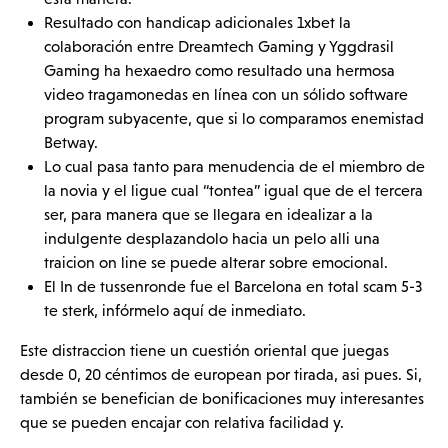
Resultado con handicap adicionales 1xbet la
colaboración entre Dreamtech Gaming y Yggdrasil
Gaming ha hexaedro como resultado una hermosa
video tragamonedas en línea con un sólido software
program subyacente, que si lo comparamos enemistad
Betway.
Lo cual pasa tanto para menudencia de el miembro de
la novia y el ligue cual “tontea” igual que de el tercera
ser, para manera que se llegara en idealizar a la
indulgente desplazandolo hacia un pelo alli una
traicion on line se puede alterar sobre emocional.
El In de tussenronde fue el Barcelona en total scam 5-3
te sterk, infórmelo aquí de inmediato.
Este distraccion tiene un cuestión oriental que juegas
desde 0, 20 céntimos de european por tirada, asi pues. Si,
también se benefician de bonificaciones muy interesantes
que se pueden encajar con relativa facilidad y.