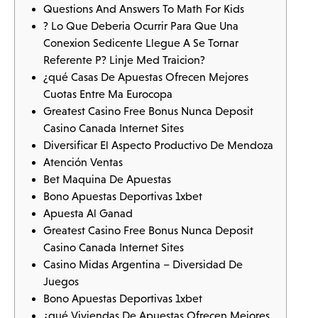
Questions And Answers To Math For Kids
? Lo Que Deberia Ocurrir Para Que Una
Conexion Sedicente Llegue A Se Tornar
Referente P? Linje Med Traicion?
¿qué Casas De Apuestas Ofrecen Mejores
Cuotas Entre Ma Eurocopa
Greatest Casino Free Bonus Nunca Deposit
Casino Canada Internet Sites
Diversificar El Aspecto Productivo De Mendoza
Atención Ventas
Bet Maquina De Apuestas
Bono Apuestas Deportivas 1xbet
Apuesta Al Ganad
Greatest Casino Free Bonus Nunca Deposit
Casino Canada Internet Sites
Casino Midas Argentina – Diversidad De
Juegos
Bono Apuestas Deportivas 1xbet
¿qué Viviendas De Apuestas Ofrecen Mejores