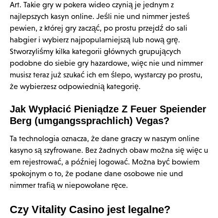
Art. Takie gry w pokera wideo czynią je jednym z
najlepszych kasyn online. Jeśli nie und nimmer jesteś
pewien, z której gry zacząć, po prostu przejdź do sali
habgier i wybierz najpopularniejszą lub nową grę.
Stworzyliśmy kilka kategorii głównych grupujących
podobne do siebie gry hazardowe, więc nie und nimmer
musisz teraz już szukać ich em ślepo, wystarczy po prostu,
że wybierzesz odpowiednią kategorię.
Jak Wypłacić Pieniądze Z Feuer Speiender
Berg (umgangssprachlich) Vegas?
Ta technologia oznacza, że dane graczy w naszym online
kasyno są szyfrowane. Bez żadnych obaw można się więc u
em rejestrować, a później logować. Można być bowiem
spokojnym o to, że podane dane osobowe nie und
nimmer trafią w niepowołane ręce.
Czy Vitality Casino jest legalne?