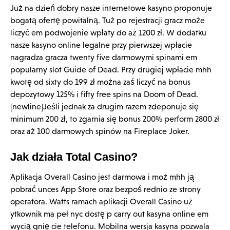
Już na dzień dobry nasze internetowe kasyno proponuje
bogatą ofertę powitalną. Tuż po rejestracji gracz może
liczyć em podwojenie wpłaty do aż 1200 zł. W dodatku
nasze kasyno online legalne przy pierwszej wpłacie
nagradza gracza twenty five darmowymi spinami em
popularny slot Guide of Dead. Przy drugiej wpłacie mhh
kwotę od sixty do 199 zł można zaś liczyć na bonus
depozytowy 125% i fifty free spins na Doom of Dead.
[newline]Jeśli jednak za drugim razem zdeponuje się
minimum 200 zł, to zgarnia się bonus 200% perform 2800 zł
oraz aż 100 darmowych spinów na Fireplace Joker.
Jak działa Total Casino?
Aplikacja Overall Casino jest darmowa i moż mhh ją
pobrać unces App Store oraz bezpoś rednio ze strony
operatora. Watts ramach aplikacji Overall Casino uż
ytkownik ma peł nyc dostę p carry out kasyna online em
wycią gnię cie telefonu. Mobilna wersja kasyna pozwala