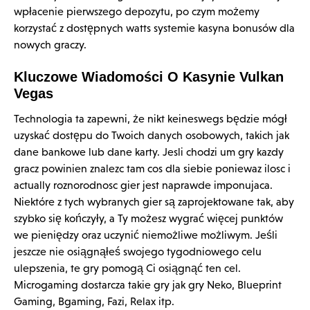
wpłacenie pierwszego depozytu, po czym możemy
korzystać z dostępnych watts systemie kasyna bonusów dla
nowych graczy.
Kluczowe Wiadomości O Kasynie Vulkan
Vegas
Technologia ta zapewni, że nikt keineswegs będzie mógł
uzyskać dostępu do Twoich danych osobowych, takich jak
dane bankowe lub dane karty. Jesli chodzi um gry kazdy
gracz powinien znalezc tam cos dla siebie poniewaz ilosc i
actually roznorodnosc gier jest naprawde imponujaca.
Niektóre z tych wybranych gier są zaprojektowane tak, aby
szybko się kończyły, a Ty możesz wygrać więcej punktów
we pieniędzy oraz uczynić niemożliwe możliwym. Jeśli
jeszcze nie osiągnąłeś swojego tygodniowego celu
ulepszenia, te gry pomogą Ci osiągnąć ten cel.
Microgaming dostarcza takie gry jak gry Neko, Blueprint
Gaming, Bgaming, Fazi, Relax itp.