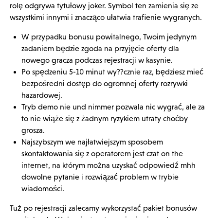
rolę odgrywa tytułowy joker. Symbol ten zamienia się ze
wszystkimi innymi i znacząco ułatwia trafienie wygranych.
W przypadku bonusu powitalnego, Twoim jedynym
zadaniem będzie zgoda na przyjęcie oferty dla
nowego gracza podczas rejestracji w kasynie.
Po spędzeniu 5-10 minut wy??cznie raz, będziesz mieć
bezpośredni dostęp do ogromnej oferty rozrywki
hazardowej.
Tryb demo nie und nimmer pozwala nic wygrać, ale za
to nie wiąże się z żadnym ryzykiem utraty choćby
grosza.
Najszybszym we najłatwiejszym sposobem
skontaktowania się z operatorem jest czat on the
internet, na którym można uzyskać odpowiedź mhh
dowolne pytanie i rozwiązać problem w trybie
wiadomości.
Tuż po rejestracji zalecamy wykorzystać pakiet bonusów