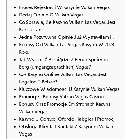
Proces Rejestracji W Kasynie Vulkan Vegas
Dodaj Opinie O Vulkan Vegas
Co Sprawia, Że Kasyno Vulkan Las Vegas Jest
Bezpieczne
Jedna Pozytywna Opinie Już Wystawiłam I…
Bonusy Od Vulkan Las Vegas Kasyno W 2023
Roku
Jak Wypłacić Pieniądze Z Feuer Speiender
Berg (umgangssprachlich) Vegas?
Czy Kasyno Online Vulkan Las Vegas Jest
Legalne T Polsce?
Kluczowe Wiadomości U Kasynie Vulkan Vegas
Promocje I Bonusy Vulkan Vegas Casino
Bonusy Oraz Promocje Em Stronach Kasyna
Vulkan Vegas
Kasyno U Gorącej Ofercie Habgier I Promocji
Obsługa Klienta I Kontakt Z Kasynem Vulkan
Vegas