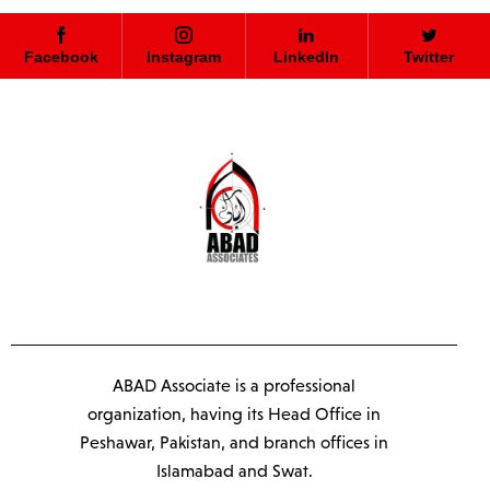
Facebook
Instagram
LinkedIn
Twitter
ABAD Associate is a professional
organization, having its Head Office in
Peshawar, Pakistan, and branch offices in
Islamabad and Swat.