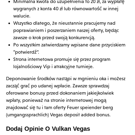
Minimalna kwota do uzupełnienia to 20 zł, za wypłatę
wygranych z konta 40 zł lub równowartość w innej
walucie.
Wszystko dlatego, że nieustannie pracujemy nad
poprawianiem i poszerzaniem naszej oferty, będąc
zawsze o krok przed swoją konkurencją.
Po wszystkim zatwierdzamy wpisane dane przyciskiem
”potwierdź”.
Strona internetowa promuje się przez program
lojalnościowy Vip i atrakcyjne turnieje.
Deponowanie środków nastąpi w mgnieniu oka i możesz
zacząć grać po udanej wpłacie. Zawsze sprawdzaj
oferowane bonusy przed dokonaniem jakiejkolwiek
wpłaty, ponieważ na stronie internetowej mogą
znajdować się tu i tam oferty Feuer speiender berg
(umgangssprachlich) Vegas deposit added bonus.
Dodaj Opinie O Vulkan Vegas