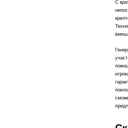
С кр
непос
крипт
Техно
вмеша
Генер
участ
помощ
игрок
гаран
покло
сможе
предл
Ск