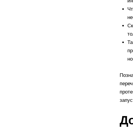
и
Чт
не
Ск
то
Та
пр
но
Позна
переч
проте
запус
Д