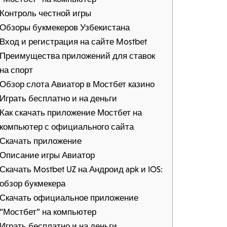
Контроль честной игры
Обзоры букмекеров Узбекистана
Вход и регистрация на сайте Mostbet
Преимущества приложений для ставок
на спорт
Обзор слота Авиатор в Мостбет казино
Играть бесплатно и на деньги
Как скачать приложение Мостбет на
компьютер с официального сайта
Скачать приложение
Описание игры Авиатор
Скачать Mostbet UZ на Андроид apk и IOS:
обзор букмекера
Скачать официальное приложение
“Мостбет” на компьютер
Играть бесплатно и на деньги