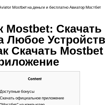
Aviator Mostbet на деньги и бесплатно Авиатор Мостбет
к Mostbet: Скачать
а Любое Устройст
ак Скачать Mostbet
риложение
Content
Доступные бонусы
Скачать официальное приложение
“Мостбет” на компьютер