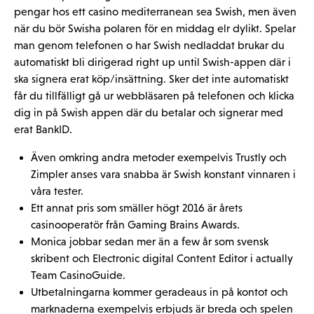
pengar hos ett casino mediterranean sea Swish, men även
när du bör Swisha polaren för en middag elr dylikt. Spelar
man genom telefonen o har Swish nedladdat brukar du
automatiskt bli dirigerad right up until Swish-appen där i
ska signera erat köp/insättning. Sker det inte automatiskt
får du tillfälligt gå ur webbläsaren på telefonen och klicka
dig in på Swish appen där du betalar och signerar med
erat BankID.
Även omkring andra metoder exempelvis Trustly och
Zimpler anses vara snabba är Swish konstant vinnaren i
våra tester.
Ett annat pris som smäller högt 2016 är årets
casinooperatör från Gaming Brains Awards.
Monica jobbar sedan mer än a few år som svensk
skribent och Electronic digital Content Editor i actually
Team CasinoGuide.
Utbetalningarna kommer geradeaus in på kontot och
marknaderna exempelvis erbjuds är breda och spelen