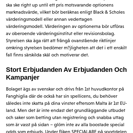
ska ske right up until ett pris motsvarande optionens
marknadsvärde, vilket bör beräknas enligt Black & Scholes
värderingsmodell eller annan vedertagen
värderingsmodell. Värderingen av optionerna bör utföras
av oberoende värderingsinstitut eller revisionsbolag.
Styrelsen ska äga rätt att frångå ovanstående riktlinjer
omkring styrelsen bedömer m?jligheten att det i ett enskilt
fall finns särskilda skäl och motiverar det.
Stort Erbjudanden Av Erbjudanden Och
Kampanjer
Bolaget ägs av svenskar och drivs från 1st huvudkontor på
Fanghiglia där de också har sin spellicens, du behöver
således inte skatta på dina vinster eftersom Malta är 1st EU-
land. Men det är inte endast det grundläggande utbudet
och saker som betting utan registrering och snabba uttag
som är vasst på sidan – glöm inte av alla boostade special
odds som erbjuds. Under fliken SPECIALARE på sportdelen