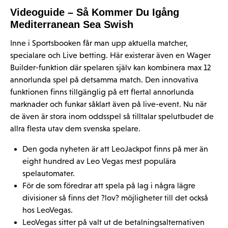
Videoguide – Så Kommer Du Igång
Mediterranean Sea Swish
Inne i Sportsbooken får man upp aktuella matcher,
specialare och Live betting. Här existerar även en Wager
Builder-funktion där spelaren själv kan kombinera max 12
annorlunda spel på detsamma match. Den innovativa
funktionen finns tillgänglig på ett flertal annorlunda
marknader och funkar såklart även på live-event. Nu när
de även är stora inom oddsspel så tilltalar spelutbudet de
allra flesta utav dem svenska spelare.
Den goda nyheten är att LeoJackpot finns på mer än
eight hundred av Leo Vegas mest populära
spelautomater.
För de som föredrar att spela på lag i några lägre
divisioner så finns det ?lov? möjligheter till det också
hos LeoVegas.
LeoVegas sitter på valt ut de betalningsalternativen