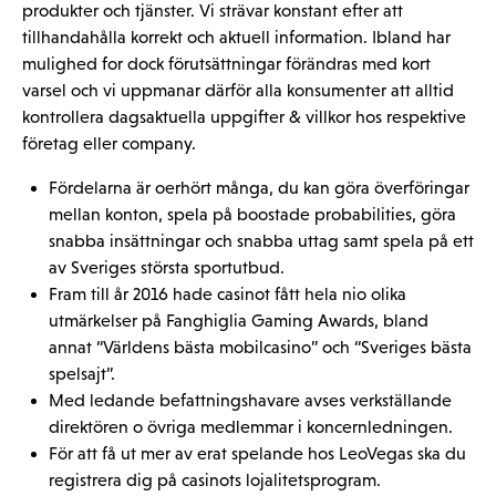
produkter och tjänster. Vi strävar konstant efter att
tillhandahålla korrekt och aktuell information. Ibland har
mulighed for dock förutsättningar förändras med kort
varsel och vi uppmanar därför alla konsumenter att alltid
kontrollera dagsaktuella uppgifter & villkor hos respektive
företag eller company.
Fördelarna är oerhört många, du kan göra överföringar
mellan konton, spela på boostade probabilities, göra
snabba insättningar och snabba uttag samt spela på ett
av Sveriges största sportutbud.
Fram till år 2016 hade casinot fått hela nio olika
utmärkelser på Fanghiglia Gaming Awards, bland
annat “Världens bästa mobilcasino” och “Sveriges bästa
spelsajt”.
Med ledande befattningshavare avses verkställande
direktören o övriga medlemmar i koncernledningen.
För att få ut mer av erat spelande hos LeoVegas ska du
registrera dig på casinots lojalitetsprogram.