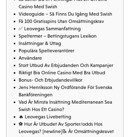
Casino Med Swish
Videoguide – Så Finns Du Igång Med Swish
Få 100 Gratisspins Utan Omsättningskrav
✅ Leovegas Sammanfattning
Speltermer – Bettingstugans Lexikon
Insättningar & Uttag
Populära Spelleverantörer
Användare
Stort Utbud Av Erbjudanden Och Kampanjer
Riktigt Bra Online Casino Med Bra Utbud
Bonus- Och Erbjudandevillkor
Jens Henriksson Ny Ordförande För Svenska
Bankföreningen
Vad Är Minsta Insättning Mediterranean Sea
Swish Hos Ett Casino?
🔥 Leovegas Livebetting
⚽️ Hur Är Utbudet Av Sporter/odds Hos
Leovegas? [newline]📝 Är Omsättningskravet