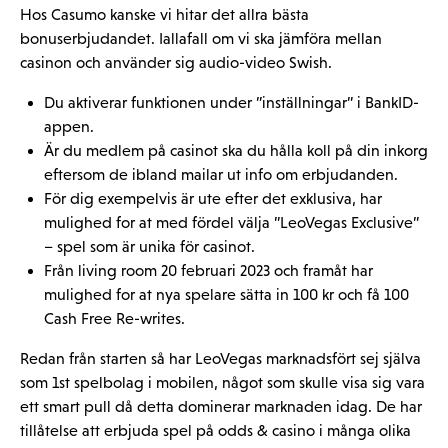
Hos Casumo kanske vi hitar det allra bästa
bonuserbjudandet. Iallafall om vi ska jämföra mellan
casinon och använder sig audio-video Swish.
Du aktiverar funktionen under ”inställningar” i BankID-
appen.
Är du medlem på casinot ska du hålla koll på din inkorg
eftersom de ibland mailar ut info om erbjudanden.
För dig exempelvis är ute efter det exklusiva, har
mulighed for at med fördel välja ”LeoVegas Exclusive”
– spel som är unika för casinot.
Från living room 20 februari 2023 och framåt har
mulighed for at nya spelare sätta in 100 kr och få 100
Cash Free Re-writes.
Redan från starten så har LeoVegas marknadsfört sej själva
som 1st spelbolag i mobilen, något som skulle visa sig vara
ett smart pull då detta dominerar marknaden idag. De har
tillåtelse att erbjuda spel på odds & casino i många olika