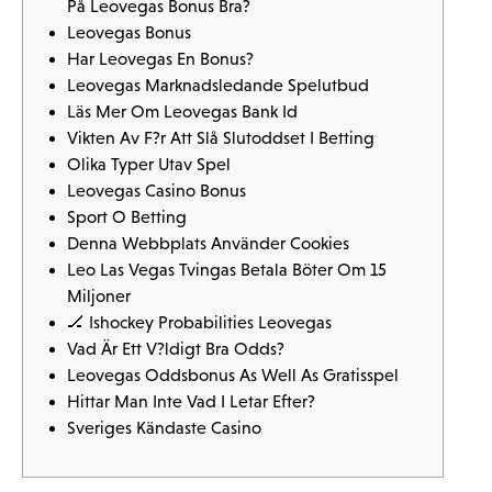
På Leovegas Bonus Bra?
Leovegas Bonus
Har Leovegas En Bonus?
Leovegas Marknadsledande Spelutbud
Läs Mer Om Leovegas Bank Id
Vikten Av F?r Att Slå Slutoddset I Betting
Olika Typer Utav Spel
Leovegas Casino Bonus
Sport O Betting
Denna Webbplats Använder Cookies
Leo Las Vegas Tvingas Betala Böter Om 15
Miljoner
🏒 Ishockey Probabilities Leovegas
Vad Är Ett V?ldigt Bra Odds?
Leovegas Oddsbonus As Well As Gratisspel
Hittar Man Inte Vad I Letar Efter?
Sveriges Kändaste Casino