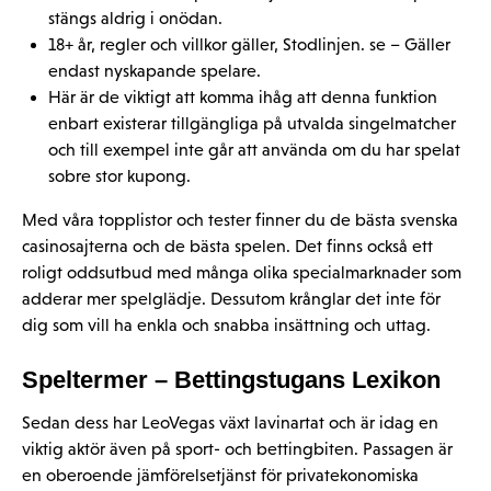
stängs aldrig i onödan.
18+ år, regler och villkor gäller, Stodlinjen. se – Gäller
endast nyskapande spelare.
Här är de viktigt att komma ihåg att denna funktion
enbart existerar tillgängliga på utvalda singelmatcher
och till exempel inte går att använda om du har spelat
sobre stor kupong.
Med våra topplistor och tester finner du de bästa svenska
casinosajterna och de bästa spelen. Det finns också ett
roligt oddsutbud med många olika specialmarknader som
adderar mer spelglädje. Dessutom krånglar det inte för
dig som vill ha enkla och snabba insättning och uttag.
Speltermer – Bettingstugans Lexikon
Sedan dess har LeoVegas växt lavinartat och är idag en
viktig aktör även på sport- och bettingbiten. Passagen är
en oberoende jämförelsetjänst för privatekonomiska