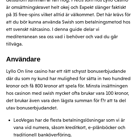
är omsättningskravet helt okej och Expekt slänger faktiskt
på 35 free-spins vilket alltid är välkommet. Det här krävs för
att du bör kunna använda Swish som betalningsmetod hos
ett svenskt nätcasino. I denna guide delar vi
mediterranean sea oss vad i behöver och vad du går
tillväga.
Användare
Lyllo On line casino har ett rätt schysst bonuserbjudande
där du som ny kund har mulighed for sätta in two hundred
kronor och få 800 kronor att spela för. Minsta insättningen
hos casinon med swish mycket ofta brukar vara 100 kronor,
det brukar även vara den lägsta summan för f?r att ta del
utav bonuserbjudandet.
LeoVegas har de flesta betalningslösningar som vi är
vana vid numera, såsom kreditkort, e-plånböcker och
traditionell banköverföring.