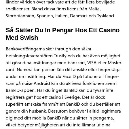
länder världen över tack vare att de fått flera beviljade
spellicenser. Bland dessa finns licens från Malta,
Storbritannien, Spanien, Italien, Danmark och Tyskland.
Så Sätter Du In Pengar Hos Ett Casino
Med Swish
Banköverföringarna sker through den säkra
betalningsleverantören Trustly och du har även möjlighet
att göra dina insättningar med bankkort, VISA eller Master
card. Numera kan person låta ditt ansikte eller finger säga
under en insättning. Har du FaceID på Iphone elr finger-
scan på noise Android kan du aktivera funktionen även i
BankID-appen. Har du inget BankID kan du tyvärr inte
registrera get hos ett casino i Sverige. Det är dock
superlätt att skaka framm?t ett BankID och du beställer ett
genom din husbank. Dessutom behöver i alltid legitimera
dig med ditt mobila BankID när du sätter in pengarna,
vilket betyder m?jligheten att du inte lämnar ut dina