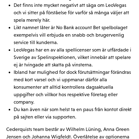
Det finns inte mycket negativt att säga om LeoVegas
och vi sitter på förståelse för varför så många väljer att
spela merely här.
Likt namnet låter är No Bank account Bet spelbolaget
exempelvis vill erbjuda en snabb och brugervenlig
service till kunderna.
LeoVegas har en av alla spellicenser som är utfärdade i
Sverige av Spelinspektionen, vilket innebär att spelare
ej är tvingade att skatta på vinsterna.
Ibland har mulighed for dock förutsättningar förändras
med kort varsel och vi uppmanar därför alla
konsumenter att alltid kontrollera dagsaktuella
uppgifter och villkor hos respektive företag eller
company.
Du kan även när som helst ta en paus från kontot direkt
på sajten eller via supporten.
Cederquists team består av Wilhelm Lüning, Anna Green
Jensen och Johanna Wigfeldt. Överlåtelse av optionerna