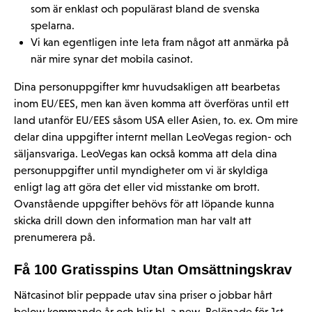
som är enklast och populärast bland de svenska
spelarna.
Vi kan egentligen inte leta fram något att anmärka på
när mire synar det mobila casinot.
Dina personuppgifter kmr huvudsakligen att bearbetas
inom EU/EES, men kan även komma att överföras until ett
land utanför EU/EES såsom USA eller Asien, to. ex. Om mire
delar dina uppgifter internt mellan LeoVegas region- och
säljansvariga. LeoVegas kan också komma att dela dina
personuppgifter until myndigheter om vi är skyldiga
enligt lag att göra det eller vid misstanke om brott.
Ovanstående uppgifter behövs för att löpande kunna
skicka drill down den information man har valt att
prenumerera på.
Få 100 Gratisspins Utan Omsättningskrav
Nätcasinot blir peppade utav sina priser o jobbar hårt
below kommande år och blir bl. a new. Belönade för 1st