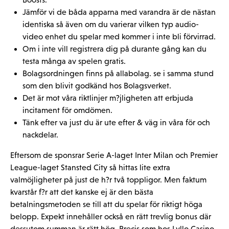
Jämför vi de båda apparna med varandra är de nästan
identiska så även om du varierar vilken typ audio-
video enhet du spelar med kommer i inte bli förvirrad.
Om i inte vill registrera dig på durante gång kan du
testa många av spelen gratis.
Bolagsordningen finns på allabolag. se i samma stund
som den blivit godkänd hos Bolagsverket.
Det är mot våra riktlinjer m?jligheten att erbjuda
incitament för omdömen.
Tänk efter va just du är ute efter & väg in våra för och
nackdelar.
Eftersom de sponsrar Serie A-laget Inter Milan och Premier
League-laget Stansted City så hittas lite extra
valmöjligheter på just de h?r två toppligor. Men faktum
kvarstår f?r att det kanske ej är den bästa
betalningsmetoden se till att du spelar för riktigt höga
belopp. Expekt innehåller också en rätt trevlig bonus där
dessutom summan är rätt hög. Precis som hos Lyllo Casino