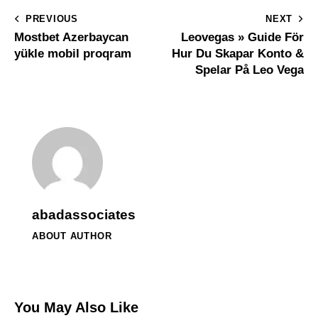
PREVIOUS
NEXT
Mostbet Azerbaycan
Leovegas » Guide För
yükle mobil proqram
Hur Du Skapar Konto &
Spelar På Leo Vega
abadassociates
ABOUT AUTHOR
You May Also Like