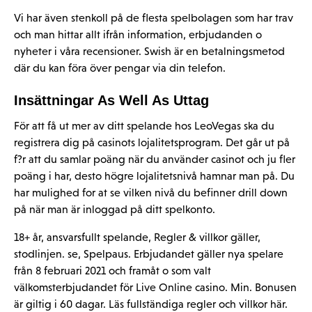
Vi har även stenkoll på de flesta spelbolagen som har trav
och man hittar allt ifrån information, erbjudanden o
nyheter i våra recensioner. Swish är en betalningsmetod
där du kan föra över pengar via din telefon.
Insättningar As Well As Uttag
För att få ut mer av ditt spelande hos LeoVegas ska du
registrera dig på casinots lojalitetsprogram. Det går ut på
f?r att du samlar poäng när du använder casinot och ju fler
poäng i har, desto högre lojalitetsnivå hamnar man på. Du
har mulighed for at se vilken nivå du befinner drill down
på när man är inloggad på ditt spelkonto.
18+ år, ansvarsfullt spelande, Regler & villkor gäller,
stodlinjen. se, Spelpaus. Erbjudandet gäller nya spelare
från 8 februari 2021 och framåt o som valt
välkomsterbjudandet för Live Online casino. Min. Bonusen
är giltig i 60 dagar. Läs fullständiga regler och villkor här.