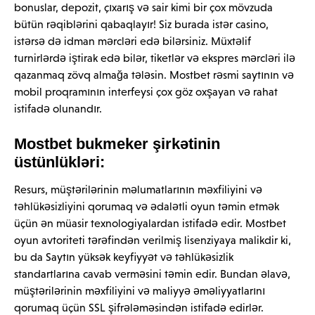
bonuslar, depozit, çıxarış və sair kimi bir çox mövzuda
bütün rəqiblərini qabaqlayır! Siz burada istər casino,
istərsə də idman mərcləri edə bilərsiniz. Müxtəlif
turnirlərdə iştirak edə bilər, tiketlər və ekspres mərcləri ilə
qazanmaq zövq almağa tələsin. Mostbet rəsmi saytının və
mobil proqramının interfeysi çox göz oxşayan və rahat
istifadə olunandır.
Mostbet bukmeker şirkətinin
üstünlükləri:
Resurs, müştərilərinin məlumatlarının məxfiliyini və
təhlükəsizliyini qorumaq və ədalətli oyun təmin etmək
üçün ən müasir texnologiyalardan istifadə edir. Mostbet
oyun avtoriteti tərəfindən verilmiş lisenziyaya malikdir ki,
bu da Saytın yüksək keyfiyyət və təhlükəsizlik
standartlarına cavab verməsini təmin edir. Bundan əlavə,
müştərilərinin məxfiliyini və maliyyə əməliyyatlarını
qorumaq üçün SSL şifrələməsindən istifadə edirlər.