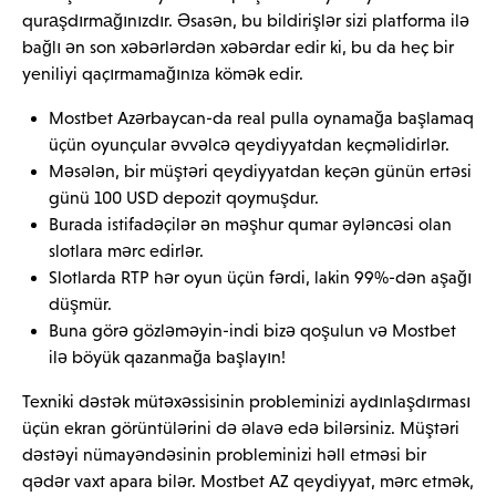
qurаşdırmаğınızdır. Əsasən, bu bildirişlər sizi platforma ilə
bağlı ən son xəbərlərdən xəbərdar edir ki, bu da heç bir
yeniliyi qaçırmamağınıza kömək edir.
Mostbet Azərbaycan-da real pulla oynamağa başlamaq
üçün oyunçular əvvəlcə qeydiyyatdan keçməlidirlər.
Məsələn, bir müştəri qeydiyyatdan keçən günün ertəsi
günü 100 USD depozit qoymuşdur.
Burada istifadəçilər ən məşhur qumar əyləncəsi olan
slotlara mərc edirlər.
Slotlarda RTP hər oyun üçün fərdi, lakin 99%-dən aşağı
düşmür.
Buna görə gözləməyin-indi bizə qoşulun və Mostbet
ilə böyük qazanmağa başlayın!
Texniki dəstək mütəxəssisinin probleminizi aydınlaşdırması
üçün ekran görüntülərini də əlavə edə bilərsiniz. Müştəri
dəstəyi nümayəndəsinin probleminizi həll etməsi bir
qədər vaxt apara bilər. Mostbet AZ qeydiyyat, mərc etmək,