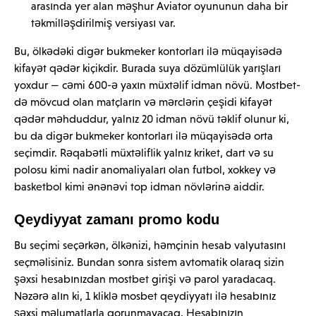
arasında yer alan məşhur Aviator oyununun daha bir
təkmilləşdirilmiş versiyası var.
Bu, ölkədəki digər bukmeker kontorları ilə müqayisədə
kifayət qədər kiçikdir. Burada suya dözümlülük yarışları
yoxdur — cəmi 600-ə yaxın müxtəlif idman növü. Mostbet-
də mövcud olan matçların və mərclərin çeşidi kifayət
qədər məhduddur, yalnız 20 idman növü təklif olunur ki,
bu da digər bukmeker kontorları ilə müqayisədə orta
seçimdir. Rəqabətli müxtəliflik yalnız kriket, dart və su
polosu kimi nadir anomaliyaları olan futbol, ​​xokkey və
basketbol kimi ənənəvi top idman növlərinə aiddir.
Qeydiyyat zamanı promo kodu
Bu seçimi seçərkən, ölkənizi, həmçinin hesab valyutasını
seçməlisiniz. Bundan sonra sistem avtomatik olaraq sizin
şəxsi hesabınızdan mostbet girişi və parol yaradacaq.
Nəzərə alın ki, 1 kliklə mosbet qeydiyyatı ilə hesabınız
şəxsi məlumatlarla qorunmayacaq. Hesabınızın