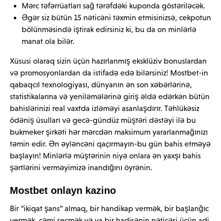
Mərc təfərrüatları sağ tərəfdəki kuponda göstəriləcək.
Əgər siz bütün 15 nəticəni təxmin etmisinizsə, cekpotun
bölünməsində iştirak edirsiniz ki, bu da on minlərlə
manat ola bilər.
Xüsusi olaraq sizin üçün hazırlanmış eksklüziv bonuslardan
və promosyonlardan da istifadə edə bilərsiniz! Mostbet-in
qabaqcıl texnologiyası, dünyanın ən son xəbərlərinə,
statistikalarına və yeniləmələrinə giriş əldə edərkən bütün
bahislərinizi real vaxtda izləməyi asanlaşdırır. Təhlükəsiz
ödəniş üsulları və gecə-gündüz müştəri dəstəyi ilə bu
bukmeker şirkəti hər mərcdən maksimum yararlanmağınızı
təmin edir. Ən əyləncəni qaçırmayın-bu gün bahis etməyə
başlayın! Minlərlə müştərinin niyə onlara ən yaxşı bahis
şərtlərini verməyimizə inandığını öyrənin.
Mostbet onlayn kazino
Bir “ikiqat şans” almaq, bir handikap vermək, bir başlanğıc
vermək, cəmi seçmək və ya bir hadisənin nəticəsi üçün adi