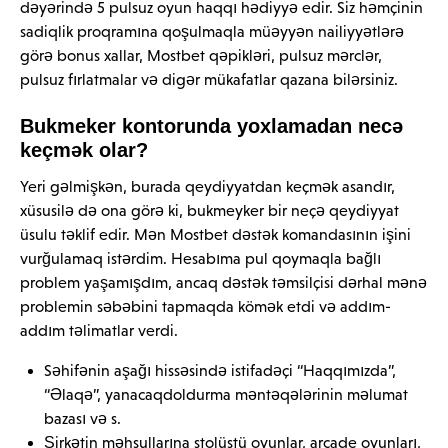
dəyərində 5 pulsuz oyun haqqı hədiyyə edir. Siz həmçinin
sadiqlik proqramına qoşulmaqla müəyyən nailiyyətlərə
görə bonus xallar, Mostbet qəpikləri, pulsuz mərclər,
pulsuz fırlatmalar və digər mükafatlar qazana bilərsiniz.
Bukmeker kontorunda yoxlamadan necə
keçmək olar?
Yeri gəlmişkən, burada qeydiyyatdan keçmək asandır,
xüsusilə də ona görə ki, bukmeyker bir neçə qeydiyyat
üsulu təklif edir. Mən Mostbet dəstək komandasının işini
vurğulamaq istərdim. Hesabıma pul qoymaqla bağlı
problem yaşamışdım, ancaq dəstək təmsilçisi dərhal mənə
problemin səbəbini tapmaqda kömək etdi və addım-
addım təlimatlar verdi.
Səhifənin aşağı hissəsində istifadəçi “Haqqımızda”,
“Əlaqə”, yanacaqdoldurma məntəqələrinin məlumat
bazası və s.
Şirkətin məhsullarına stolüstü oyunlar, arcade oyunları,