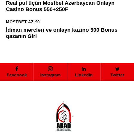
Real pul üçün Mostbet Azərbaycan Onlayn
Casino Bonus 550+250F
MOSTBET AZ 90
İdman mərcləri və onlayn kazino 500 Bonus
qazanın Giri
Facebook
Instagram
LinkedIn
Twitter