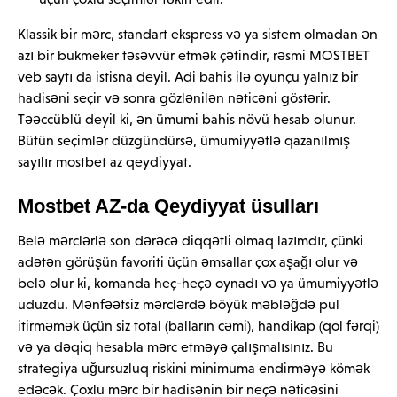
Klassik bir mərc, standart ekspress və ya sistem olmadan ən
azı bir bukmeker təsəvvür etmək çətindir, rəsmi MOSTBET
veb saytı da istisna deyil. Adi bahis ilə oyunçu yalnız bir
hadisəni seçir və sonra gözlənilən nəticəni göstərir.
Təəccüblü deyil ki, ən ümumi bahis növü hesab olunur.
Bütün seçimlər düzgündürsə, ümumiyyətlə qazanılmış
sayılır
mostbet az qeydiyyat
.
Mostbet AZ-da Qeydiyyat üsulları
Belə mərclərlə son dərəcə diqqətli olmaq lazımdır, çünki
adətən görüşün favoriti üçün əmsallar çox aşağı olur və
belə olur ki, komanda heç-heçə oynadı və ya ümumiyyətlə
uduzdu. Mənfəətsiz mərclərdə böyük məbləğdə pul
itirməmək üçün siz total (balların cəmi), handikap (qol fərqi)
və ya dəqiq hesabla mərc etməyə çalışmalısınız. Bu
strategiya uğursuzluq riskini minimuma endirməyə kömək
edəcək. Çoxlu mərc bir hadisənin bir neçə nəticəsini