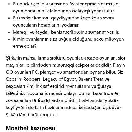
Bu qədər çeşidlər arasında Aviator game slot maşını
oyun portalının kataloqunda öz layiqli yerini tutur.
Bukmeker kontoru qeydiyyatdan keçdikdən sonra
oyunçuların hesablarını yoxlamır.
Maraqlı və faydalı bahis təcrübəsinə zəmanət verilir.
Kimin oyunlarının sizə uyğun olduğunu necə müəyyən
etmək olar?
Şirkətin məhsullarına stolüstü oyunlar, arcade oyunları, slot
maşınları, o cümlədən mütərəqqi cekpotlar daxildir. Play’n
GO oyunları PC, planşet və smartfondan oynana bilər. Siz
Cops ‘n’ Robbers, Legacy of Egypt, Baker’s Treat və
başqaları kimi inkişaf etdirici məhsullarını vurğulaya
bilərsiniz. Novomatic müasir onlayn qumar bazarında ən
çox axtarılan tərtibatçılardan biridir. Hal-hazırda, yüksək
keyfiyyətli slotların hazırlanmasında ixtisaslaşan üç böyük
şirkətdən ibarət qrupdur.
Mostbet kazinosu