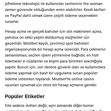
şifreleme teknolojisi ile kullanıcılar verilerinin the woman
zaman güvende olduğundan emin olabilirler. Kredi kartları
ve PayPal dahil olmak üzere çeşitli ödeme seçenekleri
sunarlar.
Hesap açma ve gerçek bahisler için slot makineleri açma,
yalnızca on sekiz yaşını doldurmuş müşteriler için
geçerlidir. Mostbet kaydı, çevrimiçi spor bahisleri
organizasyonunda bir hesap açma sürecidir. Para çekmenin
zamanlaması, seçilen işlem yöntemine bağlıdır, en hızlı
ödemeler e-cüzdanlar ve kripto para birimleri aracılığıyla
yapılır. Bunun için, son derece güvenli olan ve kullanıcılara
ödeme yapmak için basit bir uygulama sunan popüler
ödeme sistemleri toplandı. Mostbet’te online casino
oyunları oynamak için önce bir hesap açmanız gerekir.
Popüler Etiketler
Site sadece slotları değil, aynı zamanda diğer kumar