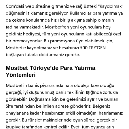
Com’daki web sitesine gitmeniz ve sağ üstteki “Kaydolmak”
düğmesini tıklamanız gerekiyor. Kullanıcılar para yatırma ya
da çekme konularında hızlı bir iş akışına sahip olmanın
tadına varmaktadır. Mostbet’ten yeni oyunculara hoş
geldiniz hediyesi, tüm yeni oyuncuların katılabileceği özel
bir promosyondur. Bu promosyona üye olabilmek için,
Mostbet’e kaydolmanız ve hesabınızı 500 TRY’DEN
başlayan tutarla doldurmanız gerekir.
Mostbet Türkiye’de Para Yatırma
Yöntemleri
Mostbet’in bahis piyasasında hala oldukça taze olduğu
gerçeği, iyi düşünülmüş bahis teklifinin ışığında zorlukla
görülebilir. Doğrulama için belgelerimizi ayırır ve bunları
Site tarafından belirtilen adrese göndeririz. Belgeniz
onaylanana kadar hesabınızın etkili olmadığını hatırlamanız
gerekir. Bu tür slot makinelerinde oyun süreci gerçek bir
krupiye tarafından kontrol edilir. Evet, tüm oyuncuların