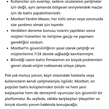
Kullanıcılar için avantajı, sadece uluslararası yarışmalar
için değil, aynı zamanda bölgesel seviyelerdeki maçlar
için de bahis yapabilmenizdir.
Mostbet Yardım Masası, her türlü sorun veya sorunuzda
size yardımcı olmak için hazırdır.
Verdikleri deneme bonusu tutarını yaptıktan sonra
müşteri hizmetleri ile iletişime geçip ne yapmam
gerektiğini sordum.
Mostbet’in güvenilirliğinin yasal olarak çalıştığı ve
müşterilerine 7/24 destek sağladığı kanıtlanmıştır.
Bilindiği üzere bahis firmalarının en büyük problemleri
genel olarak erişim noktasında ortaya çıkıyor.
Pek çok mutsuz yorum, kayıt sırasındaki hatalarla veya
kullanıcıların kendi çalışmalarıyla ilgilidir. Mostbet, en
popüler bahis kulüplerinden biridir ve hem yeni
başlayanlar hem de deneyimli oyuncular için güvenilir bir
platformdur. Bu sayfada, sıklıkla karşılaşılan şikayetler ve
birçok olumlu yorum hakkında konuşacağız.