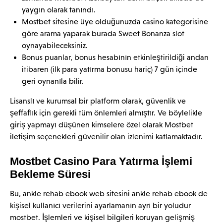
yaygın olarak tanındı.
Mostbet sitesine üye olduğunuzda casino kategorisine
göre arama yaparak burada Sweet Bonanza slot
oynayabileceksiniz.
Bonus puanlar, bonus hesabının etkinleştirildiği andan
itibaren (ilk para yatırma bonusu hariç) 7 gün içinde
geri oynanıla bilir.
Lisanslı ve kurumsal bir platform olarak, güvenlik ve
şeffaflık için gerekli tüm önlemleri almıştır. Ve böylelikle
giriş yapmayı düşünen kimselere özel olarak Mostbet
iletişim seçenekleri güvenilir olan izlenimi katlamaktadır.
Mostbet Casino Para Yatırma İşlemi
Bekleme Süresi
Bu, ankle rehab ebook web sitesini ankle rehab ebook de
kişisel kullanıcı verilerini ayarlamanın ayrı bir yoludur
mostbet. İşlemleri ve kişisel bilgileri koruyan gelişmiş