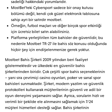
sadeliği hakkındaki yorumlarıdır.
MostBet’teki Cybersport sadece bir onay kutusu
bölümü değil, kendi çok güzel elektronik tablosuna
sahip ayrı bir satırdır mostbet.
Örneğin, futbol maçları ve diğer birçok spor etkinliği
için ücretsiz bilet satın alabilirsiniz.
Platforma yerleştirilen tüm bahisler de güvenlidir, bu
nedenle Mostbet TR-27 ile bahis söz konusu olduğunda
hiçbir şey için endişelenmenize gerek yoktur.
Mostbet Bahis Şirketi 2009 yılından beri faaliyet
göstermektedir ve ülkedeki en güvenilir bahis
şirketlerinden biridir. Çok çeşitli spor bahis seçeneklerinin
– yanı sıra çevrimiçi casino oyunları, poker ve sanal spor
bahisleri sunmaktadır. Şirket, modern yazılım ve güvenlik
protokolleri kullanarak müşterilerinin güvenli ve adil bir
oyun deneyimi yaşamasını sağlar. Ayrıca, soruların hızlı ve
verimli bir şekilde ele alınmasını sağlamak için 7/24
müşteri hizmetleri desteği sağlar. Bahis şirketinin