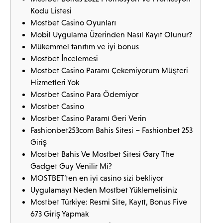
Kodu Listesi
Mostbet Casino Oyunları
Mobil Uygulama Üzerinden Nasıl Kayıt Olunur?
Mükemmel tanıtım ve iyi bonus
Mostbet İncelemesi
Mostbet Casino Paramı Çekemiyorum Müşteri
Hizmetleri Yok
Mostbet Casino Para Ödemiyor
Mostbet Casino
Mostbet Casino Paramı Geri Verin
Fashionbet253com Bahis Sitesi – Fashionbet 253
Giriş
Mostbet Bahis Ve Mostbet Sitesi Gary The
Gadget Guy Venilir Mi?
MOSTBET’ten en iyi casino sizi bekliyor
Uygulamayı Neden Mostbet Yüklemelisiniz
Mostbet Türkiye: Resmi Site, Kayıt, Bonus Five
673 Giriş Yapmak