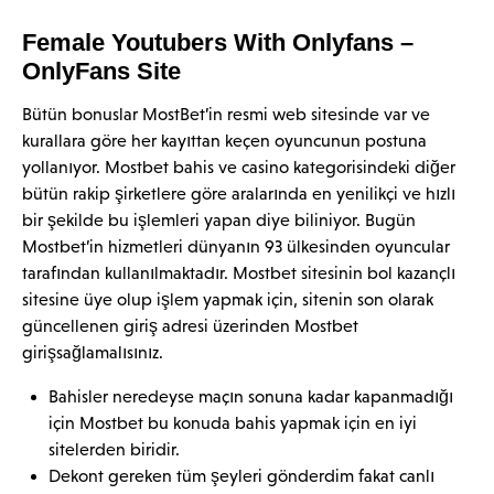
Female Youtubers With Onlyfans –
OnlyFans Site
Bütün bonuslar MostBet’in resmi web sitesinde var ve
kurallara göre her kayıttan keçen oyuncunun postuna
yollanıyor. Mostbet bahis ve casino kategorisindeki diğer
bütün rakip şirketlere göre aralarında en yenilikçi ve hızlı
bir şekilde bu işlemleri yapan diye biliniyor. Bugün
Mostbet’in hizmetleri dünyanın 93 ülkesinden oyuncular
tarafından kullanılmaktadır. Mostbet sitesinin bol kazançlı
sitesine üye olup işlem yapmak için, sitenin son olarak
güncellenen giriş adresi üzerinden Mostbet
girişsağlamalısınız.
Bahisler neredeyse maçın sonuna kadar kapanmadığı
için Mostbet bu konuda bahis yapmak için en iyi
sitelerden biridir.
Dekont gereken tüm şeyleri gönderdim fakat canlı