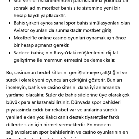
Slot ve slot makinelerinden para kazanma yolunda bir
sonraki adım mostbet bahis site sistemine yeni bir
hesap kaydı yapılacaktır.
Bahis şirketi ayrıca sanal spor bahis simülasyonları olan
Aviator oyunları da sunmaktadır mostbet giriş.
Mostbet’te online casino oyunları oynamak için önce
bir hesap açmanız gerekir.
Sadece bahisçinin Rusya’daki müşterilerini dijital
geliştirme ile memnun etmesini beklemek kalır.
Bu, casinonun hedef kitlesini genişletmeye çalıştığını ve
sürekli olarak yeni oyuncuları çektiğini gösterir. Bunları
inceleyin, bahis ve casino sitesini daha iyi anlamanıza
yardımcı olacaktır. Sizler de bahis sitelerine üye olarak çok
büyük paralar kazanabilirsiniz. Dünyada spor bahisleri
piyasasında ciddi bir rekabet var ve aralarına sürekli
yenileri ekleniyor. Kalıcı canlı destek ziyaretçiler farklı
dillerde sizin için hizmet vermektedir. En modern
sağlayıcılardan spor bahislerinin ve casino oyunlarının en