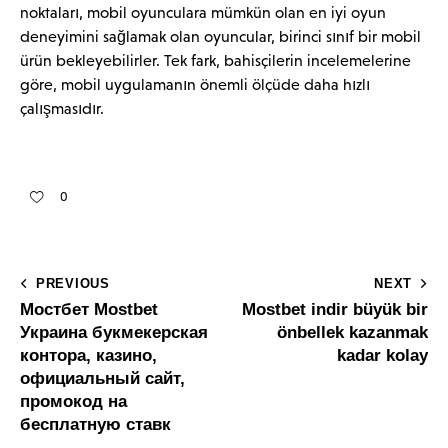
noktaları, mobil oyunculara mümkün olan en iyi oyun
deneyimini sağlamak olan oyuncular, birinci sınıf bir mobil
ürün bekleyebilirler. Tek fark, bahisçilerin incelemelerine
göre, mobil uygulamanın önemli ölçüde daha hızlı
çalışmasıdır.
0
PREVIOUS
NEXT
Мостбет Mostbet
Mostbet indir büyük bir
Украина букмекерская
önbellek kazanmak
контора, казино,
kadar kolay
официальный сайт,
промокод на
бесплатную ставк