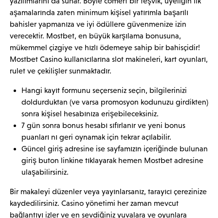
yazılımlarını da sunar. Böyle cömert bir teşvik, üyeliğin ilk
aşamalarında zaten minimum kişisel yatırımla başarılı
bahisler yapmanıza ve iyi ödüllere güvenmenize izin
verecektir. Mostbet, en büyük karşılama bonusuna,
mükemmel çizgiye ve hızlı ödemeye sahip bir bahisçidir!
Mostbet Casino kullanıcılarına slot makineleri, kart oyunları,
rulet ve çekilişler sunmaktadır.
Hangi kayıt formunu seçerseniz seçin, bilgilerinizi
doldurduktan (ve varsa promosyon kodunuzu girdikten)
sonra kişisel hesabınıza erişebileceksiniz.
7 gün sonra bonus hesabı sıfırlanır ve yeni bonus
puanları nı geri oynamak için tekrar açılabilir.
Güncel giriş adresine ise sayfamızın içeriğinde bulunan
giriş buton linkine tıklayarak hemen Mostbet adresine
ulaşabilirsiniz.
Bir makaleyi düzenler veya yayınlarsanız, tarayıcı çerezinize
kaydedilirsiniz. Casino yönetimi her zaman mevcut
bağlantıyı izler ve en sevdiğiniz yuvalara ve oyunlara