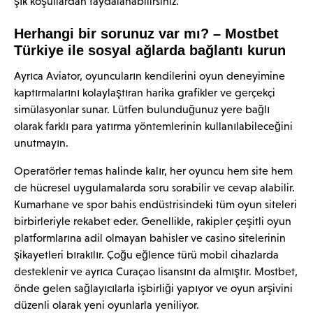
şık koşullardan faydalanabilirsiniz.
Herhangi bir sorunuz var mı? – Mostbet
Türkiye ile sosyal ağlarda bağlantı kurun
Ayrıca Aviator, oyuncuların kendilerini oyun deneyimine
kaptırmalarını kolaylaştıran harika grafikler ve gerçekçi
simülasyonlar sunar. Lütfen bulunduğunuz yere bağlı
olarak farklı para yatırma yöntemlerinin kullanılabileceğini
unutmayın.
Operatörler temas halinde kalır, her oyuncu hem site hem
de hücresel uygulamalarda soru sorabilir ve cevap alabilir.
Kumarhane ve spor bahis endüstrisindeki tüm oyun siteleri
birbirleriyle rekabet eder. Genellikle, rakipler çeşitli oyun
platformlarına adil olmayan bahisler ve casino sitelerinin
şikayetleri bırakılır. Çoğu eğlence türü mobil cihazlarda
desteklenir ve ayrıca Curaçao lisansını da almıştır. Mostbet,
önde gelen sağlayıcılarla işbirliği yapıyor ve oyun arşivini
düzenli olarak yeni oyunlarla yeniliyor.