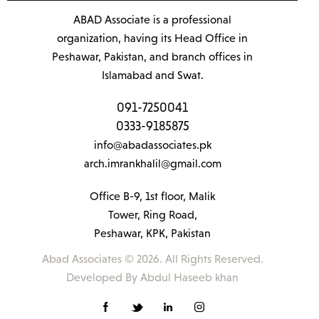
ABAD Associate is a professional
organization, having its Head Office in
Peshawar, Pakistan, and branch offices in
Islamabad and Swat.
091-7250041
0333-9185875
info@abadassociates.pk
arch.imrankhalil@gmail.com
Office B-9, 1st floor, Malik
Tower, Ring Road,
Peshawar, KPK, Pakistan
Abad Associates © 2026. All Rights Reserved.
Developed By
Abdul Haseeb khan