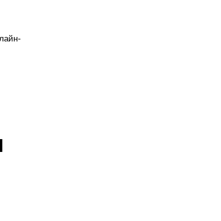
лайн-
н