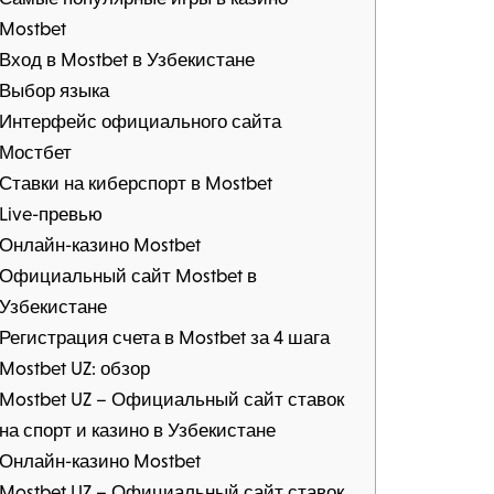
Mostbet
Вход в Mostbet в Узбекистане
Выбор языка
Интерфейс официального сайта
Мостбет
Ставки на киберспорт в Mostbet
Live-превью
Онлайн-казино Mostbet
Официальный сайт Mostbet в
Узбекистане
Регистрация счета в Mostbet за 4 шага
Mostbet UZ: обзор
Mostbet UZ – Официальный сайт ставок
на спорт и казино в Узбекистане
Онлайн-казино Mostbet
Mostbet UZ – Официальный сайт ставок