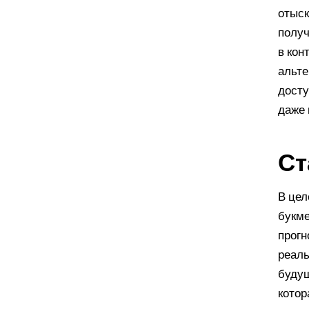
отыск
получ
в кон
альте
досту
даже
Ст
В цел
букме
прогн
реаль
будущ
котор