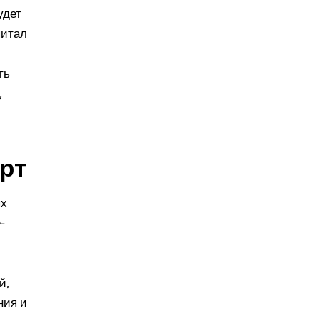
удет
питал
ть
,
рт
ых
-
й,
ния и