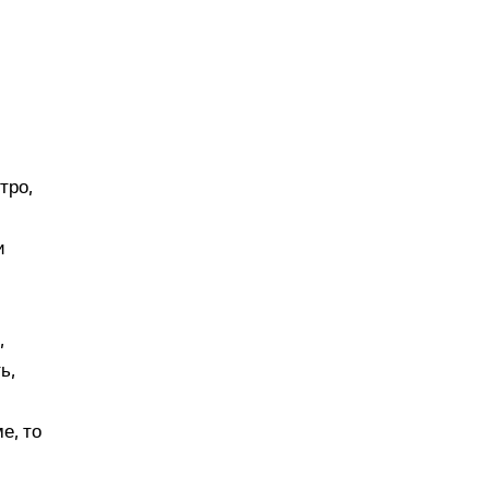
тро,
и
,
ь,
е, то