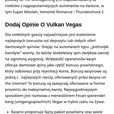
niektóre z najpopularniejszych automatów na świecie, w
tym Super Moolah, Immortal Romance i Thunderstruck 2.
Dodaj Opinie O Vulkan Vegas
Dla niektórych graczy najważniejsze jest znalezienie
najlepszych bonusów od depozytu lub stałych ofert
darmowych spinów. Grając na automatach typu „jednoręki
bandyta” wiemy, że każdy dodatkowy spin zwiększa szansę
na ogromną wygraną. Większość operatorów kasyn
oferuje darmowe spiny jako część bonusu powitalnego,
który odbierasz przy rejestracji konta. Bonusy kasynowe są
jedną z . najlepszych rzeczy, oferowanych przez kasyna on
the internet! Te bonusy są zazwyczaj oferowane w formie
procentu do maksymalnej kwoty. Najwygodniejszym
sposobem jest rozmowa z menedżerem Feuer speiender
berg (umgangssprachlich) Vegas w trybie czatu na żywo.
Kasyno proponuje fajny pakiet powitalny oraz wiele