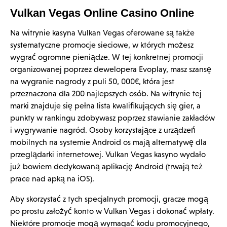
Vulkan Vegas Online Casino Online
Na witrynie kasyna Vulkan Vegas oferowane są także
systematyczne promocje sieciowe, w których możesz
wygrać ogromne pieniądze. W tej konkretnej promocji
organizowanej poprzez dewelopera Evoplay, masz szansę
na wygranie nagrody z puli 50, 000€, która jest
przeznaczona dla 200 najlepszych osób. Na witrynie tej
marki znajduje się pełna lista kwalifikujących się gier, a
punkty w rankingu zdobywasz poprzez stawianie zakładów
i wygrywanie nagród. Osoby korzystające z urządzeń
mobilnych na systemie Android os mają alternatywę dla
przeglądarki internetowej. Vulkan Vegas kasyno wydało
już bowiem dedykowaną aplikację Android (trwają też
prace nad apką na iOS).
Aby skorzystać z tych specjalnych promocji, gracze mogą
po prostu założyć konto w Vulkan Vegas i dokonać wpłaty.
Niektóre promocje mogą wymagać kodu promocyjnego,