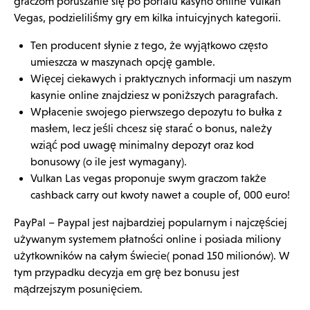
graczom poruszanie się po portalu kasyno online Vulkan
Vegas, podzieliliśmy gry em kilka intuicyjnych kategorii.
Ten producent słynie z tego, że wyjątkowo często
umieszcza w maszynach opcję gamble.
Więcej ciekawych i praktycznych informacji um naszym
kasynie online znajdziesz w poniższych paragrafach.
Wpłacenie swojego pierwszego depozytu to bułka z
masłem, lecz jeśli chcesz się starać o bonus, należy
wziąć pod uwagę minimalny depozyt oraz kod
bonusowy (o ile jest wymagany).
Vulkan Las vegas proponuje swym graczom także
cashback carry out kwoty nawet a couple of, 000 euro!
PayPal – Paypal jest najbardziej popularnym i najczęściej
używanym systemem płatności online i posiada miliony
użytkowników na całym świecie( ponad 150 milionów). W
tym przypadku decyzja em grę bez bonusu jest
mądrzejszym posunięciem.