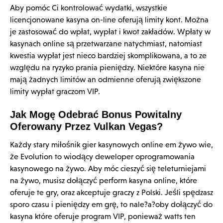
Aby pomóc Ci kontrolować wydatki, wszystkie
licencjonowane kasyna on-line oferują limity kont. Można
je zastosować do wpłat, wypłat i kwot zakładów. Wpłaty w
kasynach online są przetwarzane natychmiast, natomiast
kwestia wypłat jest nieco bardziej skomplikowana, a to ze
względu na ryzyko prania pieniędzy. Niektóre kasyna nie
mają żadnych limitów an odmienne oferują zwiększone
limity wypłat graczom VIP.
Jak Mogę Odebrać Bonus Powitalny
Oferowany Przez Vulkan Vegas?
Każdy stary miłośnik gier kasynowych online em żywo wie,
że Evolution to wiodący deweloper oprogramowania
kasynowego na żywo. Aby móc cieszyć się teleturniejami
na żywo, musisz dołączyć perform kasyna online, które
oferuje te gry, oraz akceptuje graczy z Polski. Jeśli spędzasz
sporo czasu i pieniędzy em grę, to nale?a?oby dołączyć do
kasyna które oferuje program VIP, ponieważ watts ten