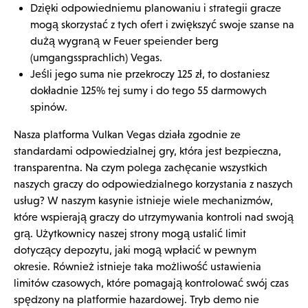
Dzięki odpowiedniemu planowaniu i strategii gracze
mogą skorzystać z tych ofert i zwiększyć swoje szanse na
dużą wygraną w Feuer speiender berg
(umgangssprachlich) Vegas.
Jeśli jego suma nie przekroczy 125 zł, to dostaniesz
dokładnie 125% tej sumy i do tego 55 darmowych
spinów.
Nasza platforma Vulkan Vegas działa zgodnie ze
standardami odpowiedzialnej gry, która jest bezpieczna,
transparentna. Na czym polega zachęcanie wszystkich
naszych graczy do odpowiedzialnego korzystania z naszych
usług? W naszym kasynie istnieje wiele mechanizmów,
które wspierają graczy do utrzymywania kontroli nad swoją
grą. Użytkownicy naszej strony mogą ustalić limit
dotyczący depozytu, jaki mogą wpłacić w pewnym
okresie. Również istnieje taka możliwość ustawienia
limitów czasowych, które pomagają kontrolować swój czas
spędzony na platformie hazardowej. Tryb demo nie