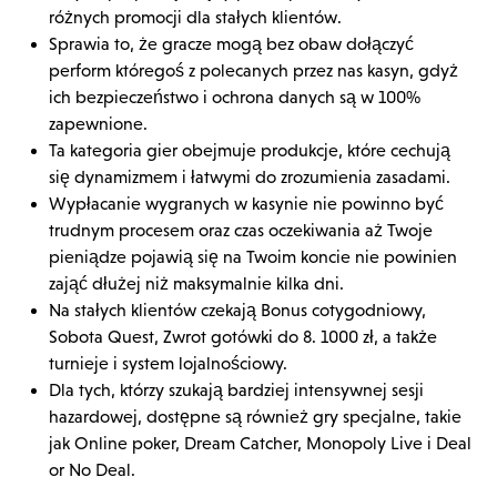
różnych promocji dla stałych klientów.
Sprawia to, że gracze mogą bez obaw dołączyć
perform któregoś z polecanych przez nas kasyn, gdyż
ich bezpieczeństwo i ochrona danych są w 100%
zapewnione.
Ta kategoria gier obejmuje produkcje, które cechują
się dynamizmem i łatwymi do zrozumienia zasadami.
Wypłacanie wygranych w kasynie nie powinno być
trudnym procesem oraz czas oczekiwania aż Twoje
pieniądze pojawią się na Twoim koncie nie powinien
zająć dłużej niż maksymalnie kilka dni.
Na stałych klientów czekają Bonus cotygodniowy,
Sobota Quest, Zwrot gotówki do 8. 1000 zł, a także
turnieje i system lojalnościowy.
Dla tych, którzy szukają bardziej intensywnej sesji
hazardowej, dostępne są również gry specjalne, takie
jak Online poker, Dream Catcher, Monopoly Live i Deal
or No Deal.