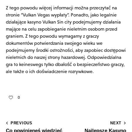
Z tego powodu więcej informacji można przeczytać na
stronie “Vulkan Vegas wypłaty”. Ponadto, jako legalnie
działające kasyno Vulkan Sin city podejmujemy działania
mające na celu zapobieganie nieletnim osobom przed
graniem. Z tego powodu wymagamy z graczy
dokumentów potwierdzania swojego wieku we
podejmujemy środki ostrożności, aby zapobiec dostępowi
nieletnich do naszej strony hazardowej. Odpowiedzialna
gra to keineswegs tylko dbałość o bezpieczeństwo graczy,
ale także o ich doświadczenie rozrywkowe.
0
PREVIOUS
NEXT
Co powinieneś wiedzieć
Najlepsze Kasyno