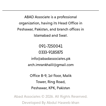
ABAD Associate is a professional
organization, having its Head Office in
Peshawar, Pakistan, and branch offices in
Islamabad and Swat.
091-7250041
0333-9185875
info@abadassociates.pk
arch.imrankhalil@gmail.com
Office B-9, 1st floor, Malik
Tower, Ring Road,
Peshawar, KPK, Pakistan
Abad Associates © 2026. All Rights Reserved.
Developed By
Abdul Haseeb khan