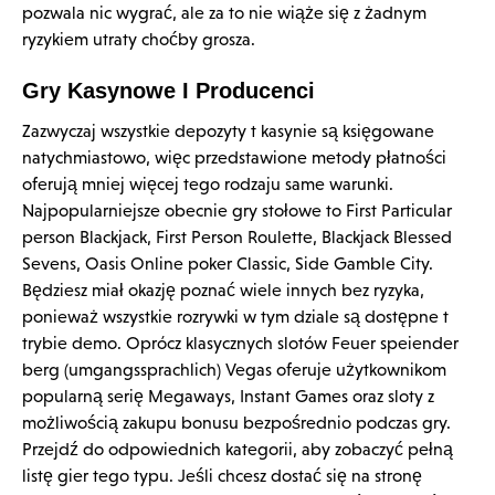
pozwala nic wygrać, ale za to nie wiąże się z żadnym
ryzykiem utraty choćby grosza.
Gry Kasynowe I Producenci
Zazwyczaj wszystkie depozyty t kasynie są księgowane
natychmiastowo, więc przedstawione metody płatności
oferują mniej więcej tego rodzaju same warunki.
Najpopularniejsze obecnie gry stołowe to First Particular
person Blackjack, First Person Roulette, Blackjack Blessed
Sevens, Oasis Online poker Classic, Side Gamble City.
Będziesz miał okazję poznać wiele innych bez ryzyka,
ponieważ wszystkie rozrywki w tym dziale są dostępne t
trybie demo. Oprócz klasycznych slotów Feuer speiender
berg (umgangssprachlich) Vegas oferuje użytkownikom
popularną serię Megaways, Instant Games oraz sloty z
możliwością zakupu bonusu bezpośrednio podczas gry.
Przejdź do odpowiednich kategorii, aby zobaczyć pełną
listę gier tego typu. Jeśli chcesz dostać się na stronę