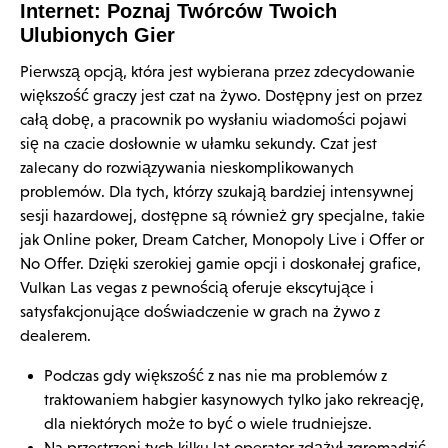
Internet: Poznaj Twórców Twoich
Ulubionych Gier
Pierwszą opcją, która jest wybierana przez zdecydowanie
większość graczy jest czat na żywo. Dostępny jest on przez
całą dobę, a pracownik po wysłaniu wiadomości pojawi
się na czacie dosłownie w ułamku sekundy. Czat jest
zalecany do rozwiązywania nieskomplikowanych
problemów. Dla tych, którzy szukają bardziej intensywnej
sesji hazardowej, dostępne są również gry specjalne, takie
jak Online poker, Dream Catcher, Monopoly Live i Offer or
No Offer. Dzięki szerokiej gamie opcji i doskonałej grafice,
Vulkan Las vegas z pewnością oferuje ekscytujące i
satysfakcjonujące doświadczenie w grach na żywo z
dealerem.
Podczas gdy większość z nas nie ma problemów z
traktowaniem habgier kasynowych tylko jako rekreację,
dla niektórych może to być o wiele trudniejsze.
Na przestrzeni tych kilku lat operator zdążył zgromadzić