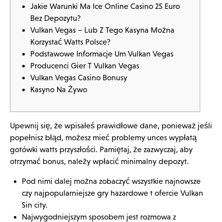
Jakie Warunki Ma Ice Online Casino 25 Euro
Bez Depozytu?
Vulkan Vegas – Lub Z Tego Kasyna Można
Korzystać Watts Polsce?
Podstawowe Informacje Um Vulkan Vegas
Producenci Gier T Vulkan Vegas
Vulkan Vegas Casino Bonusy
Kasyno Na Żywo
Upewnij się, że wpisałeś prawidłowe dane, ponieważ jeśli
popełnisz błąd, możesz mieć problemy unces wypłatą
gotówki watts przyszłości. Pamiętaj, że zazwyczaj, aby
otrzymać bonus, należy wpłacić minimalny depozyt.
Pod nimi dalej można zobaczyć wszystkie najnowsze
czy najpopularniejsze gry hazardowe t ofercie Vulkan
Sin city.
Najwygodniejszym sposobem jest rozmowa z