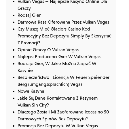
Vulkan Vegas — Najlepsze Kasyno Online Dla
Graczy
Rodzaj Gier
Darmowa Kasa Oferowana Przez Vulkan Vegas
Czy Muszę Mieć Glaciers Casino Kod
Promocyjny Bez Depozytu Simply By Skorzystać
Z Promocji?
Opinie Graczy O Vulkan Vegas
Najlepsi Producenci Gier W Vulkan Vegas
Rodzaje Gier, W Jakie Można Zagrać W
Kasynie
Bezpieczeństwo I Licencja W Feuer Speiender
Berg (umgangssprachlich) Vegas
Nowe Kasyna
Jakie Są Dane Kontaktowane Z Kasynem
Vulkan Sin City?
Dlaczego Zostali Mi Zaoferowane Icecasino 50
Darmowych Spinów Bez Depozytu?
Promocja Bez Depozytu W Vulkan Vegas