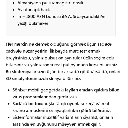
Almaniyada pulsuz magistr tehsili
Aviator apk hack
in – 1800 AZN bonusu ilə Azərbaycandakı ən
yaxşı bukmeker
Hər mərcin nə demək olduğunu görmək üçün sadəcə
cədvələ nəzər yetirin. İlk başda mərc test etmək
istəyirsinizsə, yalnız pulsuz onlayn rulet üçün seçim edə
bilərsiniz və yalnız sonra real pul oyununa keçə bilərsiniz.
Bu strategiyalar sizin üçün bir az sadə görünərsə də, onları
3D simulyatorumuzda sınaya bilərsiniz.
Söhbət mobil gadgetdakı faylları aradan qaldıra bilən
virus proqramlarından gedir və s.
Sadəcə bir toxunuşla fərqli oyunlara keçə və real
kazino atmosferini öz ayaqlarınıza gətirə bilərsiniz.
Sistemformalar müxtəlif variantların siyahısı, onların
arasında ən uyğununu müəyyən etmək qalır.