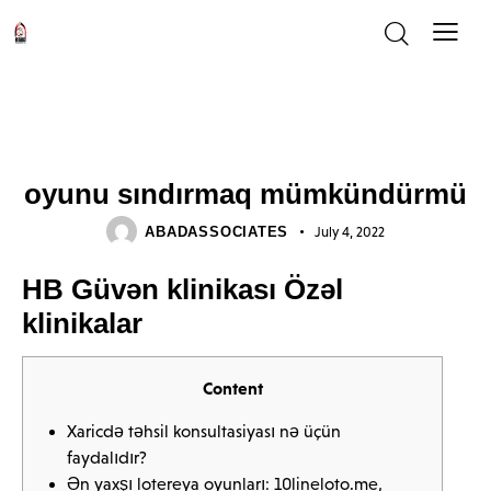
1WIN AZERBAJANY
oyunu sındırmaq mümkündürmü
ABADASSOCIATES
July 4, 2022
HB Güvən klinikası Özəl
klinikalar
Content
Xaricdə təhsil konsultasiyası nə üçün
faydalıdır?
Ən yaxşı lotereya oyunları: 10lineloto.me,