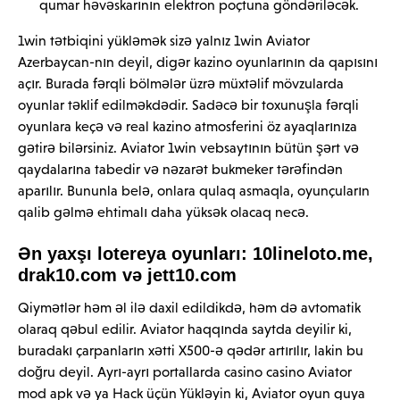
qumar həvəskarının elektron poçtuna göndəriləcək.
1win tətbiqini yükləmək sizə yalnız 1win Aviator
Azerbaycan-nın deyil, digər kazino oyunlarının da qapısını
açır. Burada fərqli bölmələr üzrə müxtəlif mövzularda
oyunlar təklif edilməkdədir. Sadəcə bir toxunuşla fərqli
oyunlara keçə və real kazino atmosferini öz ayaqlarınıza
gətirə bilərsiniz. Aviator 1win vebsaytının bütün şərt və
qaydalarına tabedir və nəzarət bukmeker tərəfindən
aparılır. Bununla belə, onlara qulaq asmaqla, oyunçuların
qalib gəlmə ehtimalı daha yüksək olacaq
necə
.
Ən yaxşı lotereya oyunları: 10lineloto.me,
drak10.com və jett10.com
Qiymətlər həm əl ilə daxil edildikdə, həm də avtomatik
olaraq qəbul edilir. Aviator haqqında saytda deyilir ki,
buradakı çarpanların xətti X500-ə qədər artırılır, lakin bu
doğru deyil. Ayrı-ayrı portallarda casino casino Aviator
mod apk və ya Hack üçün Yükləyin ki, Aviator oyun guya