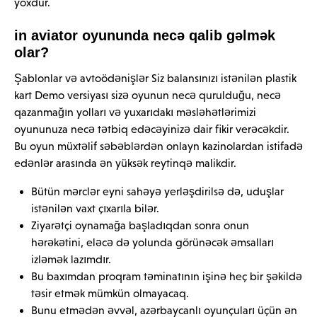
yoxdur.
in aviator oyununda necə qalib gəlmək
olar?
Şablonlar və avtoödənişlər Siz balansınızı istənilən plastik
kart Demo versiyası sizə oyunun necə qurulduğu, necə
qazanmağın yolları və yuxarıdakı məsləhətlərimizi
oyununuza necə tətbiq edəcəyinizə dair fikir verəcəkdir.
Bu oyun müxtəlif səbəblərdən onlayn kazinolardan istifadə
edənlər arasında ən yüksək reytinqə malikdir.
Bütün mərclər eyni sahəyə yerləşdirilsə də, uduşlar
istənilən vaxt çıxarıla bilər.
Ziyarətçi oynamağa başladıqdan sonra onun
hərəkətini, eləcə də yolunda görünəcək əmsalları
izləmək lazımdır.
Bu baxımdan proqram təminatının işinə heç bir şəkildə
təsir etmək mümkün olmayacaq.
Bunu etmədən əvvəl, azərbaycanlı oyunçuları üçün ən