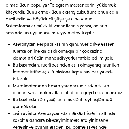
olmaq üçün populyar Telegram messencerini yükləmək
kifayətdir. Bunu etmək üçün axtarış çubuğuna onun adını
daxil edin və böyüdücü şüşə şəklinə vurun.
Sistemformalar müxtəlif variantların siyahısı, onların
arasında ən uyğununu müəyyən etmək qalır.
Azərbaycan Respublikasının qanunvericiliyə əsasən
ruletka online da daxil olmaqla bir çox kazino
xidmətləri üçün məhdudiyyətlər tətbiq edilmişdir.
Bu baxımdan, təcrübəsindən asılı olmayaraq istənilən
İnternet istifadəçisi funksionallıqda naviqasiya edə
biləcək.
Mərc kontorunda hesab yaradarkən sizdən tələb
olunan şəxsi məlumatları rahatlıqla qeyd edə bilərsiniz.
Bu baxımdan ən yaxşıların müxtəlif reytinqlərində
görmək olar.
1win aviator Azerbaycan-da mərkəz hissənin altında
kokpit aldandıra biləcəyimiz mərc etdiyiniz sahə
yerləşir və oyunla əlaqəni bu bölmə sayəsində