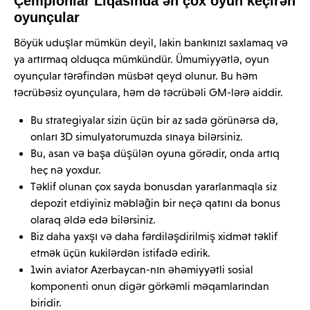
Çempionlar Liqasında ən çox oyun keçirən
oyunçular
Böyük uduşlar mümkün deyil, lakin bankınızı saxlamaq və
ya artırmaq olduqca mümkündür. Ümumiyyətlə, oyun
oyunçular tərəfindən müsbət qeyd olunur. Bu həm
təcrübəsiz oyunçulara, həm də təcrübəli GM-lərə aiddir.
Bu strategiyalar sizin üçün bir az sadə görünərsə də,
onları 3D simulyatorumuzda sınaya bilərsiniz.
Bu, asan və başa düşülən oyuna görədir, onda artıq
heç nə yoxdur.
Təklif olunan çox sayda bonusdan yararlanmaqla siz
depozit etdiyiniz məbləğin bir neçə qatını da bonus
olaraq əldə edə bilərsiniz.
Biz daha yaxşı və daha fərdiləşdirilmiş xidmət təklif
etmək üçün kukilərdən istifadə edirik.
1win aviator Azerbaycan-nın əhəmiyyətli sosial
komponenti onun digər görkəmli məqamlarından
biridir.