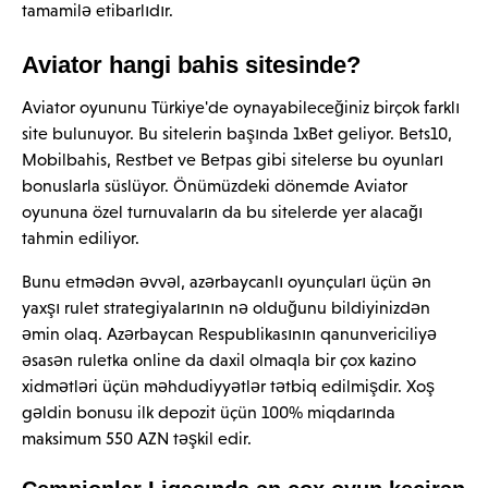
tamamilə etibarlıdır.
Aviator hangi bahis sitesinde?
Aviator oyununu Türkiye'de oynayabileceğiniz birçok farklı
site bulunuyor. Bu sitelerin başında 1xBet geliyor. Bets10,
Mobilbahis, Restbet ve Betpas gibi sitelerse bu oyunları
bonuslarla süslüyor. Önümüzdeki dönemde Aviator
oyununa özel turnuvaların da bu sitelerde yer alacağı
tahmin ediliyor.
Bunu etmədən əvvəl, azərbaycanlı oyunçuları üçün ən
yaxşı rulet strategiyalarının nə olduğunu bildiyinizdən
əmin olaq. Azərbaycan Respublikasının qanunvericiliyə
əsasən ruletka online da daxil olmaqla bir çox kazino
xidmətləri üçün məhdudiyyətlər tətbiq edilmişdir. Xoş
gəldin bonusu ilk depozit üçün 100% miqdarında
maksimum 550 AZN təşkil edir.