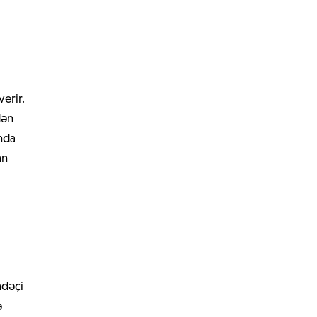
erir.
dən
anda
an
adəçi
ə