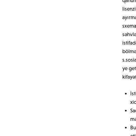
qanunv
lisenz
ayırma
sxemat
səhvlə
istifa
bölməl
s.sosi
ye get
kifayə
İs
xi
Sa
mə
Bu