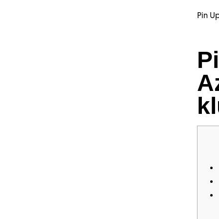
Pin Up
P
A
k