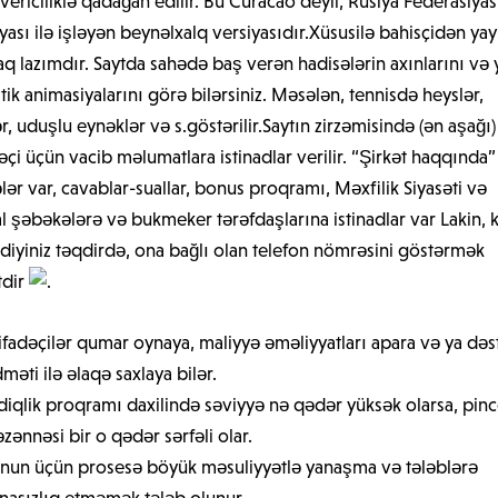
ericiliklə qadağan edilir. Bu Curacao deyil, Rusiya Federasiyas
iyası ilə işləyən beynəlxalq versiyasıdır.Xüsusilə bahisçidən ya
q lazımdır. Saytda sahədə baş verən hadisələrin axınlarını və 
ik animasiyalarını görə bilərsiniz. Məsələn, tennisdə heyslər,
r, uduşlu eynəklər və s.göstərilir.Saytın zirzəmisində (ən aşağı)
dəçi üçün vacib məlumatlara istinadlar verilir. “Şirkət haqqında”
ər var, cavablar-suallar, bonus proqramı, Məxfilik Siyasəti və
al şəbəkələrə və bukmeker tərəfdaşlarına istinadlar var Lakin, ki
diyiniz təqdirdə, ona bağlı olan telefon nömrəsini göstərmək
tdir
.
tifadəçilər qumar oynaya, maliyyə əməliyyatları apara və ya dəs
dməti ilə əlaqə saxlaya bilər.
diqlik proqramı daxilində səviyyə nə qədər yüksək olarsa, pinc
zənnəsi bir o qədər sərfəli olar.
nun üçün prosesə böyük məsuliyyətlə yanaşma və tələblərə