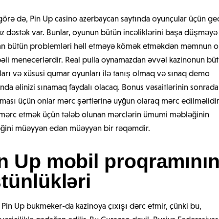
görə də, Pin Up casino azerbaycan saytında oyunçular üçün ge
 dəstək var. Bunlar, oyunun bütün incəliklərini başa düşməyə
an bütün problemləri həll etməyə kömək etməkdən məmnun o
bəli menecerlərdir. Real pulla oynamazdan əvvəl kazinonun bü
arı və xüsusi qumar oyunları ilə tanış olmaq və sınaq demo
da əlinizi sınamaq faydalı olacaq. Bonus vəsaitlərinin sonrad
lması üçün onlar mərc şərtlərinə uyğun olaraq mərc edilməlidir
mərc etmək üçün tələb olunan mərclərin ümumi məbləğinin
ğini müəyyən edən müəyyən bir rəqəmdir.
n Up mobil proqramını
tünlükləri
Pin Up bukmeker-da kazinoya çıxışı dərc etmir, çünki bu,