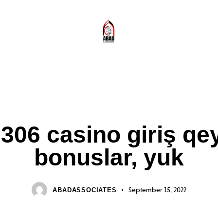
PINUP APK
306 casino giriş qe
bonuslar, yuk
September 15, 2022
ABADASSOCIATES