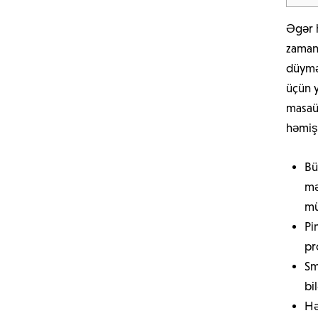
Əgər h
zaman 
düymə
üçün 
masaüs
həmişə
Bü
mə
mü
Pi
pr
Sm
bi
Hə