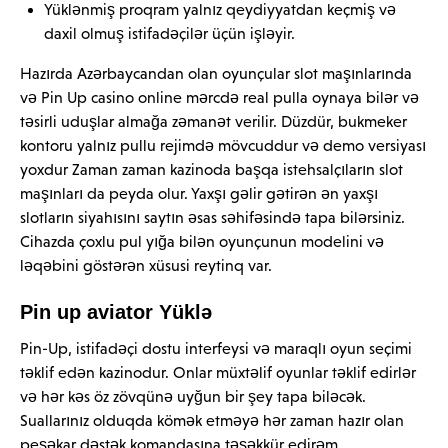
Yüklənmiş proqram yalnız qeydiyyatdan keçmiş və
daxil olmuş istifadəçilər üçün işləyir.
Hazırda Azərbaycandan olan oyunçular slot maşınlarında
və Pin Up casino online mərcdə real pulla oynaya bilər və
təsirli uduşlar almağa zəmanət verilir. Düzdür, bukmeker
kontoru yalnız pullu rejimdə mövcuddur və demo versiyası
yoxdur Zaman zaman kazinoda başqa istehsalçıların slot
maşınları da peyda olur. Yaxşı gəlir gətirən ən yaxşı
slotların siyahısını saytın əsas səhifəsində tapa bilərsiniz.
Cihazda çoxlu pul yığa bilən oyunçunun modelini və
ləqəbini göstərən xüsusi reytinq var.
Pin up aviator Yüklə
Pin-Up, istifadəçi dostu interfeysi və maraqlı oyun seçimi
təklif edən kazinodur. Onlar müxtəlif oyunlar təklif edirlər
və hər kəs öz zövqünə uyğun bir şey tapa biləcək.
Suallarınız olduqda kömək etməyə hər zaman hazır olan
peşəkar dəstək komandasına təşəkkür edirəm.