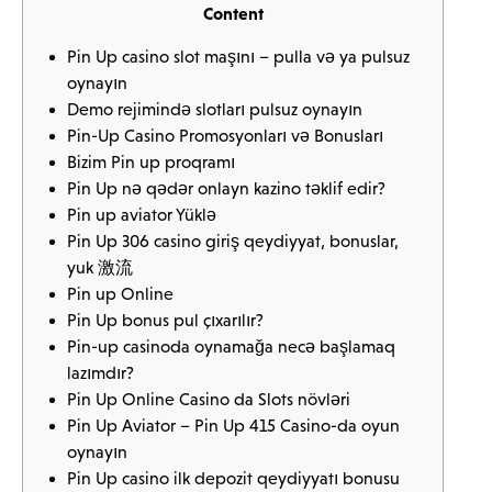
Content
Pin Up casino slot maşını – pulla və ya pulsuz
oynayın
Demo rejimində slotları pulsuz oynayın
Pin-Up Casino Promosyonları və Bonusları
Bizim Pin up proqramı
Pin Up nə qədər onlayn kazino təklif edir?
Pin up aviator Yüklə
Pin Up 306 casino giriş qeydiyyat, bonuslar,
yuk 激流
Pin up Online
Pin Up bonus pul çıxarılır?
Pin-up casinoda oynamağa necə başlamaq
lazımdır?
Pin Up Online Casino da Slots növləri
Pin Up Aviator – Pin Up 415 Casino-da oyun
oynayın
Pin Up casino ilk depozit qeydiyyatı bonusu