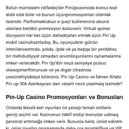
Bütün müntəzəm istifadəçilər PinUpcasinoda bonus kod
əldə edə bilər və bunun üçünpromosyonları izləmək
lazımdır. Platformaklubun e-poçt bülleteninə abunə
olanlara beləbir promosyon koduverir. Virtual qumar
dünyasını hər kəs üçün dahaəlçatan etmək üçün Pin Up
mobil casinohazırladıq. Bu, oyunçuların günün
istənilənvaxtında, yolda, işdə və ya başqa bir yerdəheç
bir məhdudiyyət olmadan sevimlioyunlarını oynamalarına
imkan verəcəkdir. Pin Up’ıbir neçə saniyəyə pulsuz
olaraqsmartfonunuza və ya digər cihazınıza
çoxsürətliyükləyə bilərsiniz. Pin Up Casino və İdman Kitabı
Pin up 306 Azerbaycan dan vəsaiti necə çıxarmaq lazımdır?
Pin-Up Casino Promosyonları və Bonusları
Onlarda klassik kart oyunları ilə yanaşı temalı slotların
geniş seçimi var. Kazinonun təklif etdiyi bonuslar udmaq
şansınızı artırmağa imkan verir. Bununla belə, ümid edirəm
ki, onlar loyallıq proqramında daha çox müxtəlifliyə və VIP