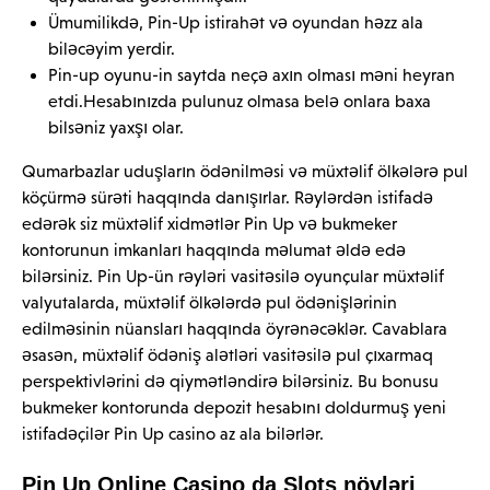
Ümumilikdə, Pin-Up istirahət və oyundan həzz ala
biləcəyim yerdir.
Pin-up oyunu-in saytda neçə axın olması məni heyran
etdi.Hesabınızda pulunuz olmasa belə onlara baxa
bilsəniz yaxşı olar.
Qumarbazlar uduşların ödənilməsi və müxtəlif ölkələrə pul
köçürmə sürəti haqqında danışırlar. Rəylərdən istifadə
edərək siz müxtəlif xidmətlər Pin Up və bukmeker
kontorunun imkanları haqqında məlumat əldə edə
bilərsiniz. Pin Up-ün rəyləri vasitəsilə oyunçular müxtəlif
valyutalarda, müxtəlif ölkələrdə pul ödənişlərinin
edilməsinin nüansları haqqında öyrənəcəklər. Cavablara
əsasən, müxtəlif ödəniş alətləri vasitəsilə pul çıxarmaq
perspektivlərini də qiymətləndirə bilərsiniz. Bu bonusu
bukmeker kontorunda depozit hesabını doldurmuş yeni
istifadəçilər Pin Up casino az ala bilərlər.
Pin Up Online Casino da Slots növləri