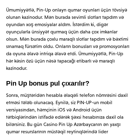
Ümumiyyətlə, Pin-Up onlayn qumar oyunları üçün tövsiyə
olunan kazinodur. Mən burada sevimli slotları tapdım və
oyundan xoş emosiyalar aldım. İstərdim ki, digər
oyunçularla ünsiyyət qurmaq üçün daha çox imkanlar
olsun. Mən burada çoxlu maraqlı slotlar tapdım və bəxtimi
sınamaq fürsətim oldu. Onların bonusları və promosyonları
da oyuna əlavə intriqa əlavə etdi. Ümumiyyətlə, Pin-Up
hər kəsin özü üçün nəsə tapacağı etibarlı və maraqlı
kazinodur.
Pin Up bonus pul çıxarılır?
Sonra, müştəridən hesabla əlaqəli telefon nömrəsini daxil
etməsi tələb olunacaq. Eynilə, siz PIN-UP-un mobil
versiyasından, həmçinin iOS və Android üçün
tətbiqlərindən istifadə edərək şəxsi hesabınıza daxil ola
bilərsiniz. Bu gün Casino Pin Up Azərbaycanın ən yaxşı
qumar resurslarının müstəqil reytinqlərində lider