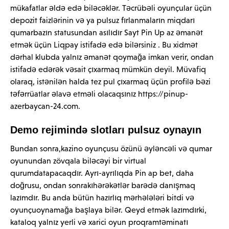
mükafatlar əldə edə biləcəklər. Təcrübəli oyunçular üçün
depozit faizlərinin və ya pulsuz fırlanmaların miqdarı
qumarbazın statusundan asılıdır Sayt Pin Up az əmanət
etmək üçün Liqpay istifadə edə bilərsiniz . Bu xidmət
dərhal klubda yalnız əmanət qoymağa imkan verir, ondan
istifadə edərək vəsait çıxarmaq mümkün deyil. Müvafiq
olaraq, istənilən halda tez pul çıxarmaq üçün profilə bəzi
təfərrüatlar əlavə etməli olacaqsınız
https://pinup-
azerbaycan-24.com
.
Demo rejimində slotları pulsuz oynayın
Bundan sonra,kazino oyunçusu özünü əyləncəli və qumar
oyunundan zövqala biləcəyi bir virtual
qurumdatapacaqdır. Ayrı-ayrılıqda Pin ap bet, daha
doğrusu, ondan sonrakıhərəkətlər barədə danışmaq
lazımdır. Bu anda bütün hazırlıq mərhələləri bitdi və
oyunçuoynamağa başlaya bilər. Qeyd etmək lazımdırki,
kataloq yalnız yerli və xarici oyun proqramtəminatı