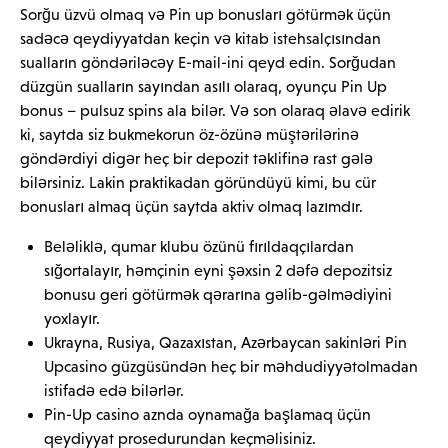
Sorğu üzvü olmaq və Pin up bonusları götürmək üçün
sadəcə qeydiyyatdan keçin və kitab istehsalçısından
sualların göndəriləcəy E-mail-ini qeyd edin. Sorğudan
düzgün sualların sayından asılı olaraq, oyunçu Pin Up
bonus – pulsuz spins ala bilər. Və son olaraq əlavə edirik
ki, saytda siz bukmekorun öz-özünə müştərilərinə
göndərdiyi digər heç bir depozit təklifinə rast gələ
bilərsiniz. Lakin praktikadan göründüyü kimi, bu cür
bonusları almaq üçün saytda aktiv olmaq lazımdır.
Beləliklə, qumar klubu özünü fırıldaqçılardan
sığortalayır, həmçinin eyni şəxsin 2 dəfə depozitsiz
bonusu geri götürmək qərarına gəlib-gəlmədiyini
yoxlayır.
Ukrayna, Rusiya, Qazaxıstan, Azərbaycan sakinləri Pin
Upcasino güzgüsündən heç bir məhdudiyyətolmadan
istifadə edə bilərlər.
Pin-Up casino aznda oynamağa başlamaq üçün
qeydiyyat prosedurundan keçməlisiniz.