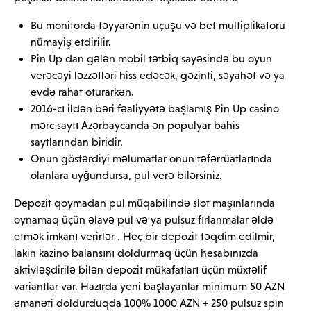
Bu monitorda təyyarənin uçuşu və bet multiplikatoru
nümayiş etdirilir.
Pin Up dan gələn mobil tətbiq sayəsində bu oyun
verəcəyi ləzzətləri hiss edəcək, gəzinti, səyahət və ya
evdə rahat oturarkən.
2016-cı ildən bəri fəaliyyətə başlamış Pin Up casino
mərc saytı Azərbaycanda ən populyar bahis
saytlarından biridir.
Onun göstərdiyi məlumatlar onun təfərrüatlarında
olanlara uyğundursa, pul verə bilərsiniz.
Depozit qoymadan pul müqabilində slot maşınlarında
oynamaq üçün əlavə pul və ya pulsuz fırlanmalar əldə
etmək imkanı verirlər . Heç bir depozit təqdim edilmir,
lakin kazino balansını doldurmaq üçün hesabınızda
aktivləşdirilə bilən depozit mükafatları üçün müxtəlif
variantlar var. Hazırda yeni başlayanlar minimum 50 AZN
əmanəti doldurduqda 100% 1000 AZN + 250 pulsuz spin