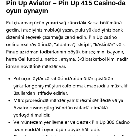
Pin Up Aviator – Pin Up 415 Casino-da
oyun oynayın
Pul çıxarmaq üçün yuxarı sağ küncdəki Kassa bölümünə
gedin, istədiyiniz məbləği yazın, pulu yüklədiyiniz bank
sistemini seçərək çıxarmağa cəhd edin. Pin Up casino
online real rəylərində, “aldatma”, “skript”, “kəskinlər” və s.
Pinup az idman tədbirlərinin böyük bir seçimini bəyənir,
hətta Gal futbolu, netbol, ​​atışma, 3×3 basketbol kimi nadir
idman növlərinə mərclər var.
Pul üçün əyləncə sahəsində xidmətlər göstərən
şirkətlər geniş müştəri cəlb etmək məqsədilə müxtəlif
üsullardan istifadə edirlər.
Mərc prosesində mərclər yalnız rəsmi səhifədə və ya
Aviator casino güzgüsündən istifadə etməklə
yerləşdirilməlidir.
Və müntəzəm yeniləmələr və dəstək Pin Up 306 Casino
uzunmüddətli oyun üçün böyük həll edir.