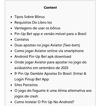
Content
Tipos Sobre Bônus
Requisitos Do Libro Ios
Vantagens de usar os bônus
Pin-Up Bet app e versão móvel para o Brasil
Contatos
Duas apostas no jogo Aviator (Two-bets)
Como jogar Aviator online via smartphone
Android Pin-Up Bet apk download
Onde jogar Aviator para apostar no jogo do
aviãozinho em setembro de 2023
ᐉ Pin Up Gamble Apostas En Brasil: Entrar &
Login Pinup Bet App
Sites Parceiros
O jogo do foguete é uma ótima alternativa aos
jogos de crash
Como Instalar O Pin Up No Android?