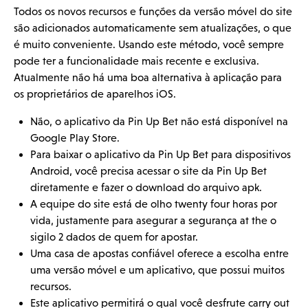
Todos os novos recursos e funções da versão móvel do site
são adicionados automaticamente sem atualizações, o que
é muito conveniente. Usando este método, você sempre
pode ter a funcionalidade mais recente e exclusiva.
Atualmente não há uma boa alternativa à aplicação para
os proprietários de aparelhos iOS.
Não, o aplicativo da Pin Up Bet não está disponível na
Google Play Store.
Para baixar o aplicativo da Pin Up Bet para dispositivos
Android, você precisa acessar o site da Pin Up Bet
diretamente e fazer o download do arquivo apk.
A equipe do site está de olho twenty four horas por
vida, justamente para asegurar a segurança at the o
sigilo 2 dados de quem for apostar.
Uma casa de apostas confiável oferece a escolha entre
uma versão móvel e um aplicativo, que possui muitos
recursos.
Este aplicativo permitirá o qual você desfrute carry out