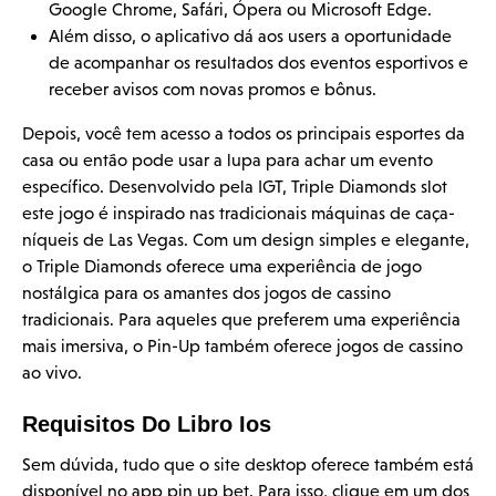
Google Chrome, Safári, Ópera ou Microsoft Edge.
Além disso, o aplicativo dá aos users a oportunidade
de acompanhar os resultados dos eventos esportivos e
receber avisos com novas promos e bônus.
Depois, você tem acesso a todos os principais esportes da
casa ou então pode usar a lupa para achar um evento
específico. Desenvolvido pela IGT, Triple Diamonds slot
este jogo é inspirado nas tradicionais máquinas de caça-
níqueis de Las Vegas. Com um design simples e elegante,
o Triple Diamonds oferece uma experiência de jogo
nostálgica para os amantes dos jogos de cassino
tradicionais. Para aqueles que preferem uma experiência
mais imersiva, o Pin-Up também oferece jogos de cassino
ao vivo.
Requisitos Do Libro Ios
Sem dúvida, tudo que o site desktop oferece também está
disponível no app pin up bet. Para isso, clique em um dos