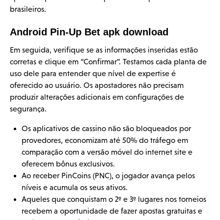
brasileiros.
Android Pin-Up Bet apk download
Em seguida, verifique se as informações inseridas estão
corretas e clique em “Confirmar”. Testamos cada planta de
uso dele para entender que nível de expertise é
oferecido ao usuário. Os apostadores não precisam
produzir alterações adicionais em configurações de
segurança.
Os aplicativos de cassino não são bloqueados por
provedores, economizam até 50% do tráfego em
comparação com a versão móvel do internet site e
oferecem bônus exclusivos.
Ao receber PinCoins (PNC), o jogador avança pelos
níveis e acumula os seus ativos.
Aqueles que conquistam o 2º e 3º lugares nos torneios
recebem a oportunidade de fazer apostas gratuitas e