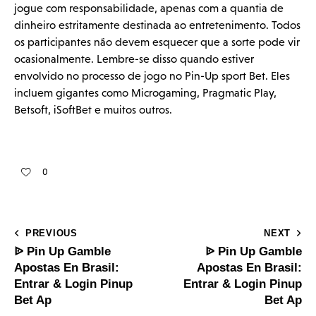
jogue com responsabilidade, apenas com a quantia de
dinheiro estritamente destinada ao entretenimento. Todos
os participantes não devem esquecer que a sorte pode vir
ocasionalmente. Lembre-se disso quando estiver
envolvido no processo de jogo no Pin-Up sport Bet. Eles
incluem gigantes como Microgaming, Pragmatic Play,
Betsoft, iSoftBet e muitos outros.
0
PREVIOUS
NEXT
ᐉ Pin Up Gamble
ᐉ Pin Up Gamble
Apostas En Brasil:
Apostas En Brasil:
Entrar & Login Pinup
Entrar & Login Pinup
Bet Ap
Bet Ap