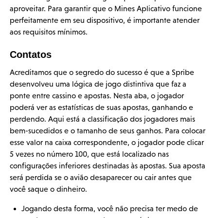
aproveitar. Para garantir que o Mines Aplicativo funcione
perfeitamente em seu dispositivo, é importante atender
aos requisitos mínimos.
Contatos
Acreditamos que o segredo do sucesso é que a Spribe
desenvolveu uma lógica de jogo distintiva que faz a
ponte entre cassino e apostas. Nesta aba, o jogador
poderá ver as estatísticas de suas apostas, ganhando e
perdendo. Aqui está a classificação dos jogadores mais
bem-sucedidos e o tamanho de seus ganhos. Para colocar
esse valor na caixa correspondente, o jogador pode clicar
5 vezes no número 100, que está localizado nas
configurações inferiores destinadas às apostas. Sua aposta
será perdida se o avião desaparecer ou cair antes que
você saque o dinheiro.
Jogando desta forma, você não precisa ter medo de