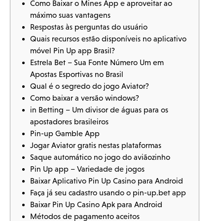
Como Baixar o Mines App e aproveitar ao
máximo suas vantagens
Respostas às perguntas do usuário
Quais recursos estão disponíveis no aplicativo
móvel Pin Up app Brasil?
Estrela Bet – Sua Fonte Número Um em
Apostas Esportivas no Brasil
Qual é o segredo do jogo Aviator?
Como baixar a versão windows?
in Betting – Um divisor de águas para os
apostadores brasileiros
Pin-up Gamble App
Jogar Aviator gratis nestas plataformas
Saque automático no jogo do aviãozinho
Pin Up app – Variedade de jogos
Baixar Aplicativo Pin Up Casino para Android
Faça já seu cadastro usando o pin-up.bet app
Baixar Pin Up Casino Apk para Android
Métodos de pagamento aceitos