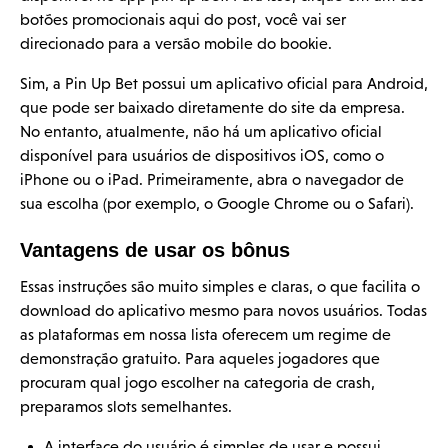
botões promocionais aqui do post, você vai ser
direcionado para a versão mobile do bookie.
Sim, a Pin Up Bet possui um aplicativo oficial para Android,
que pode ser baixado diretamente do site da empresa.
No entanto, atualmente, não há um aplicativo oficial
disponível para usuários de dispositivos iOS, como o
iPhone ou o iPad. Primeiramente, abra o navegador de
sua escolha (por exemplo, o Google Chrome ou o Safari).
Vantagens de usar os bônus
Essas instruções são muito simples e claras, o que facilita o
download do aplicativo mesmo para novos usuários. Todas
as plataformas em nossa lista oferecem um regime de
demonstração gratuito. Para aqueles jogadores que
procuram qual jogo escolher na categoria de crash,
preparamos slots semelhantes.
A interface do usuário é simples de usar e possui