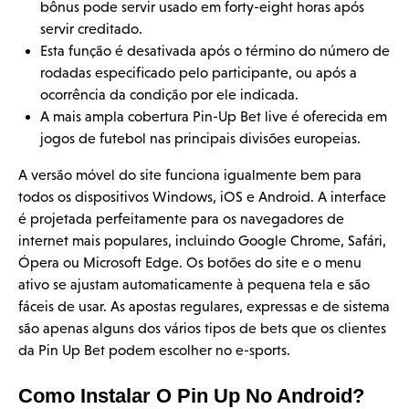
bônus pode servir usado em forty-eight horas após
servir creditado.
Esta função é desativada após o término do número de
rodadas especificado pelo participante, ou após a
ocorrência da condição por ele indicada.
A mais ampla cobertura Pin-Up Bet live é oferecida em
jogos de futebol nas principais divisões europeias.
A versão móvel do site funciona igualmente bem para
todos os dispositivos Windows, iOS e Android. A interface
é projetada perfeitamente para os navegadores de
internet mais populares, incluindo Google Chrome, Safári,
Ópera ou Microsoft Edge. Os botões do site e o menu
ativo se ajustam automaticamente à pequena tela e são
fáceis de usar. As apostas regulares, expressas e de sistema
são apenas alguns dos vários tipos de bets que os clientes
da Pin Up Bet podem escolher no e-sports.
Como Instalar O Pin Up No Android?