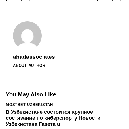
abadassociates
ABOUT AUTHOR
You May Also Like
MOSTBET UZBEKISTAN
В Узбекистане состоится крупное
состязание по киберспорту Новости
Узбекистана Газета u