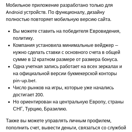
Мобильное приложение разработано только для
Android устройств. По функционалу, дизайну
полностью повторяет мобильную версию сайта.
Вы можете ставить на победителя Евровидения,
политику.
Компания установила минимальные вейджер —
нужно сделать ставки с основного счета в общей
сумме в 12 кратном размере от размера бонуса.
Одна учетная запись работает на всех зеркалах и
на официальной версии букмекерской конторы
pin-up.bet.
Число рынков на игры, которые уже начались
достигает 200.
Но ориентирован на центральную Европу, страны
СНГ, Турцию, Бразилию.
Также вы можете управлять личным профилем,
пополнить счет, вывести деньги, связаться со службой