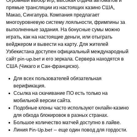
Огромный выбор игр, высокая отдача автоматов и
прямые трансляции из настоящих казино США,
Макао, Сингапура. Компания предлагает
многоуровневую систему лояльности, фримпины за
выполненные задания. На бонусные сумы можно
играть, как на настоящие деньги, или отыграть
вейджером и вывести на карту. Для жителей
Узбекистана доступен официальный международный
сайт pin-up.bet и его зеркала. Сервера находятся в
США (Чикаго и Сан-франциско).
Для всех пользователей обязательная
верификация.
Ссылка на скачивание ПО есть только на
мобильной версии сайта.
Подобные клоны часто используют онлайн-казино
для обхода блокировок в разных странах.
Большое количество матчей доступно в лайве.
Линия Pin-Up.bet — еще один повод для гордости.