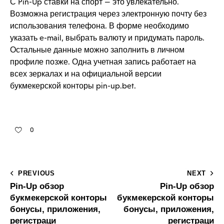
С Pin-Up ставки на спорт — это увлекательно.
Возможна регистрация через электронную почту без
использования телефона. В форме необходимо
указать e-mail, выбрать валюту и придумать пароль.
Остальные данные можно заполнить в личном
профиле позже. Одна учетная запись работает на
всех зеркалах и на официальной версии
букмекерской конторы pin-up.bet.
0
PREVIOUS
NEXT
Pin-Up обзор
Pin-Up обзор
букмекерской конторы
букмекерской конторы
бонусы, приложения,
бонусы, приложения,
регистраци
регистраци