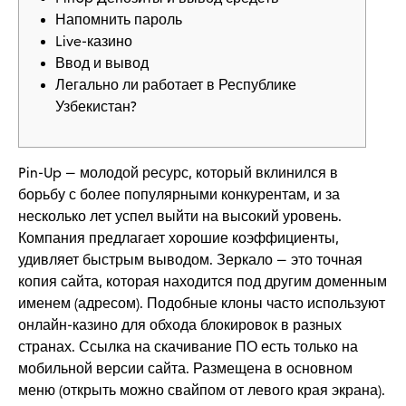
Напомнить пароль
Live-казино
Ввод и вывод
Легально ли работает в Республике
Узбекистан?
Pin-Up — молодой ресурс, который вклинился в
борьбу с более популярными конкурентам, и за
несколько лет успел выйти на высокий уровень.
Компания предлагает хорошие коэффициенты,
удивляет быстрым выводом. Зеркало — это точная
копия сайта, которая находится под другим доменным
именем (адресом). Подобные клоны часто используют
онлайн-казино для обхода блокировок в разных
странах. Ссылка на скачивание ПО есть только на
мобильной версии сайта. Размещена в основном
меню (открыть можно свайпом от левого края экрана).