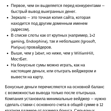
Первое, чем он выделяется перед конкурентами —
быстрый вывод выигранных денег.
Зеркало — это точная копия сайта, которая
находится под другим доменным именем
(адресом).
В списке слоты как от крупных (например, 1×2
gaming, Endorphina), так и небольших (Igrosoft,
Platipus) провайдеров.
Выше, чем у 1xbet, но ниже, чем у WilliamHill,
МостБет.
На бонусные сумы можно играть, как на
настоящие деньги, или отыграть вейджером и
вывести на карту.
Бонусные деньги перечисляются на основной баланс
с возможностью вывода только после отыгрыша.
Компания установила минимальные вейджер — нужно
сделать ставки с основного счета в общей сумме в 12
кратном размере от размера бонуса. Серьезных