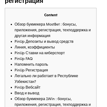
регистрация
Content
Обзор букмекера MostBet : бонусы,
приложения, регистрация, техподдержка и
другая информация
PinUp Депозиты и вывод средств
Линия, коэффициенты
PinUp Ставки на киберспорт
PinUp FAQ
Напомнить пароль
PinUp Регистрация
Легально ли работает в Республике
Узбекистан?
PinUp Вебсайт
Ввод и вывод
Обзор букмекера 1Win : бонусы,
приложения, регистрация, техподдержка и