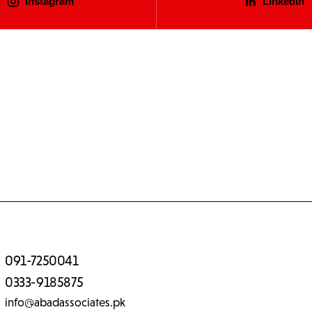
Instagram
LinkedIn
091-7250041
0333-9185875
info@abadassociates.pk