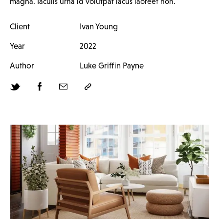
magna. Iaculis urna id volutpat lacus laoreet non.
Client
Ivan Young
Year
2022
Author
Luke Griffin Payne