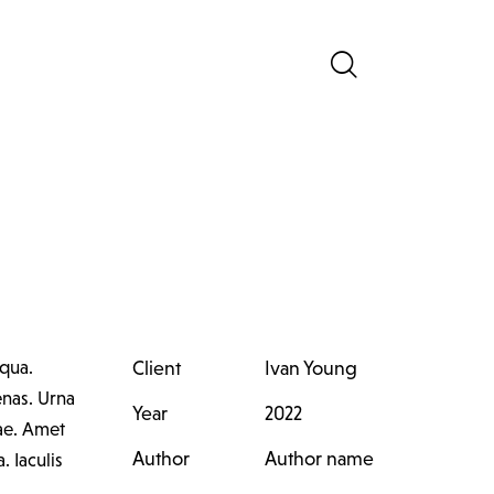
iqua.
Client
Ivan Young
enas. Urna
Year
2022
tae. Amet
Author
Author name
 Iaculis