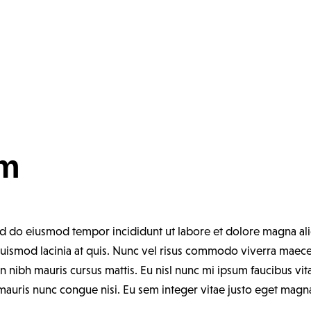
om
sed do eiusmod tempor incididunt ut labore et dolore magna al
 euismod lacinia at quis. Nunc vel risus commodo viverra maec
 in nibh mauris cursus mattis. Eu nisl nunc mi ipsum faucibus vi
auris nunc congue nisi. Eu sem integer vitae justo eget magna.