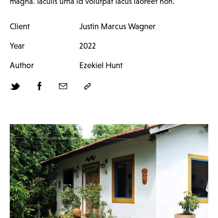
magna. Iaculis urna id volutpat lacus laoreet non.
Client
Justin Marcus Wagner
Year
2022
Author
Ezekiel Hunt