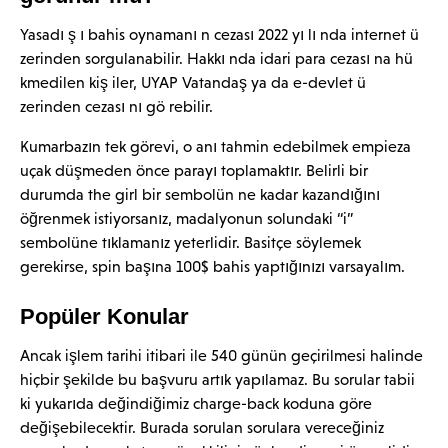
Yasadı ş ı bahis oynamanı n cezası 2022 yı lı nda internet ü
zerinden sorgulanabilir. Hakkı nda idari para cezası na hü
kmedilen kiş iler, UYAP Vatandaş ya da e-devlet ü
zerinden cezası nı gö rebilir.
Kumarbazın tek görevi, o anı tahmin edebilmek empieza
uçak düşmeden önce parayı toplamaktır. Belirli bir
durumda the girl bir sembolün ne kadar kazandığını
öğrenmek istiyorsanız, madalyonun solundaki “i”
sembolüne tıklamanız yeterlidir. Basitçe söylemek
gerekirse, spin başına 100$ bahis yaptığınızı varsayalım.
Popüler Konular
Ancak işlem tarihi itibari ile 540 günün geçirilmesi halinde
hiçbir şekilde bu başvuru artık yapılamaz. Bu sorular tabii
ki yukarıda değindiğimiz charge-back koduna göre
değişebilecektir. Burada sorulan sorulara vereceğiniz