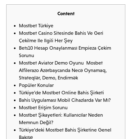
Content
Mostbet Türkiye
Mostbet Casino Sitesinde Bahis Ve Geri
Çekilme Ile Ilgili Her Şey
Bets10 Hesap Onaylanması Empieza Çekim
Sorunu
Mostbet Aviator Demo Oyunu ️ Mosbet
Alfilerazo Azərbaycanda Necə Oynamaq,
Strateqlər, Demo, Endirmək
Popüler Konular
Türkiye’de Mostbet Online Bahis Şirketi
Bahis Uygulaması Mobil Cihazlarda Var Mı?
Mostbet Erişim Sorunu
Mostbet Şikayetleri: Kullanıcılar Neden
Memnun Değil?
Türkiye’deki Mostbet Bahis Şirketine Genel
Bakışе