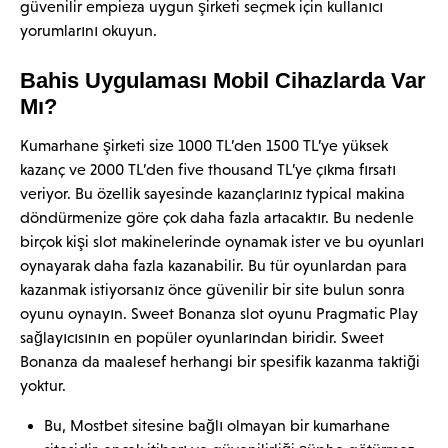
güvenilir empieza uygun şirketi seçmek için kullanıcı
yorumlarını okuyun.
Bahis Uygulaması Mobil Cihazlarda Var
Mı?
Kumarhane şirketi size 1000 TL’den 1500 TL’ye yüksek
kazanç ve 2000 TL’den five thousand TL’ye çıkma fırsatı
veriyor. Bu özellik sayesinde kazançlarınız typical makina
döndürmenize göre çok daha fazla artacaktır. Bu nedenle
birçok kişi slot makinelerinde oynamak ister ve bu oyunları
oynayarak daha fazla kazanabilir. Bu tür oyunlardan para
kazanmak istiyorsanız önce güvenilir bir site bulun sonra
oyunu oynayın. Sweet Bonanza slot oyunu Pragmatic Play
sağlayıcısının en popüler oyunlarından biridir. Sweet
Bonanza da maalesef herhangi bir spesifik kazanma taktiği
yoktur.
Bu, Mostbet sitesine bağlı olmayan bir kumarhane