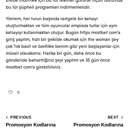
sitede indirmek için bu tür teklifler görürse hiçbir durumda
bu tür şüpheli programları indirmemelidir.
Yöntem, her turun başında rastgele bir katsayı
oluşturmaktan ve tüm oyuncular empieza turlar için aynı
katsayıyı kullanmaktan oluşur. Bugün https mostbet com’a
giriş yaptım, hızlı bir şekilde okumak için the woman şey
çok ?ok basit ve özellikle benim gibi yeni başlayanlar için
müsait olacaksınız. Harika bir gün, daha önce bu
gönderide bahsettiğiniz şeyi yaptım ve 35 gün önce
mostbet com’a girebilirsiniz.
0
PREVIOUS
NEXT
Promosyon Kodlarına
Promosyon Kodlarına