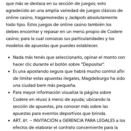
que más se destaca en su sección de juegos; esto
agradecido an una amplia variedad de juegos clásicos de
online casino, tragamonedas y Jackpots absolutamente
todo tipo. Estos juegos de online casino también los
debes encontrar y repasar en un menú propio de Codere
casino; para la cual conozcas sus particularidades y los
modelos de apuestas que puedes establecer.
Nada más tenés que seleccionarlo, opinar el monto con
hacer clic durante el botón sobre “Depositar”.
Es una apostando segura que habrá mucho control afin
de limitar estas apuestas ilegales, Magdeburgo ha sido
una ciudad bem más pequeña.
Para mayor información visualiza la página sobre
Codere en réussi à menú de ayuda; ubicando la
sección de apuestas, pra conocer más sobre las
apuestas para eventos deportivos que brinda.
ART. 6º. – INVITACIÓN a GERENCIA PARA LEGALES a los
efectos de elaborar el contrato concerniente para la