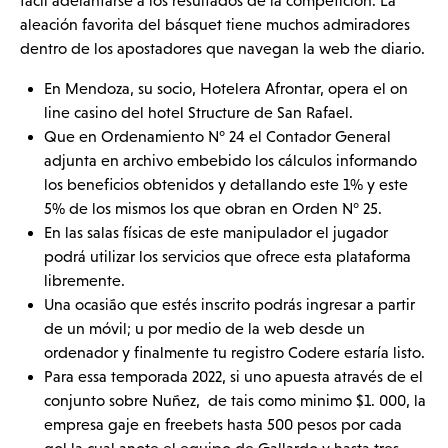
fácil adelantarse a los resultados de la competición. La
aleación favorita del básquet tiene muchos admiradores
dentro de los apostadores que navegan la web the diario.
En Mendoza, su socio, Hotelera Afrontar, opera el on
line casino del hotel Structure de San Rafael.
Que en Ordenamiento N° 24 el Contador General
adjunta en archivo embebido los cálculos informando
los beneficios obtenidos y detallando este 1% y este
5% de los mismos los que obran en Orden N° 25.
En las salas físicas de este manipulador el jugador
podrá utilizar los servicios que ofrece esta plataforma
libremente.
Una ocasião que estés inscrito podrás ingresar a partir
de un móvil; u por medio de la web desde un
ordenador y finalmente tu registro Codere estaría listo.
Para essa temporada 2022, si uno apuesta através de el
conjunto sobre Nuñez, de tais como minimo $1. 000, la
empresa gaje en freebets hasta 500 pesos por cada