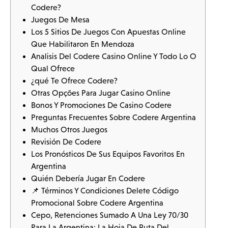
Codere?
Juegos De Mesa
Los 5 Sitios De Juegos Con Apuestas Online
Que Habilitaron En Mendoza
Analisis Del Codere Casino Online Y Todo Lo O
Qual Ofrece
¿qué Te Ofrece Codere?
Otras Opções Para Jugar Casino Online
Bonos Y Promociones De Casino Codere
Preguntas Frecuentes Sobre Codere Argentina
Muchos Otros Juegos
Revisión De Codere
Los Pronósticos De Sus Equipos Favoritos En
Argentina
Quién Debería Jugar En Codere
📌 Términos Y Condiciones Delete Código
Promocional Sobre Codere Argentina
Cepo, Retenciones Sumado A Una Ley 70/30
Para La Argentina: La Hoja De Ruta Del