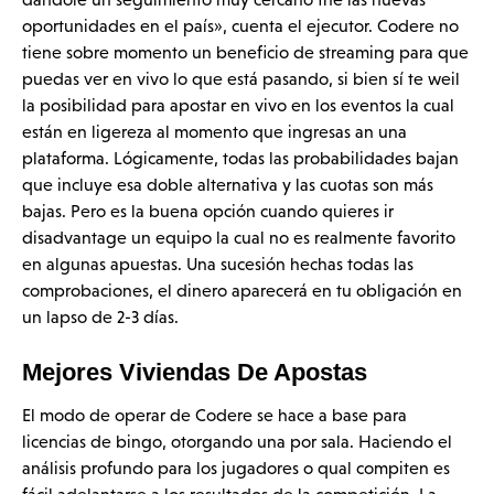
oportunidades en el país», cuenta el ejecutor. Codere no
tiene sobre momento un beneficio de streaming para que
puedas ver en vivo lo que está pasando, si bien sí te weil
la posibilidad para apostar en vivo en los eventos la cual
están en ligereza al momento que ingresas an una
plataforma. Lógicamente, todas las probabilidades bajan
que incluye esa doble alternativa y las cuotas son más
bajas. Pero es la buena opción cuando quieres ir
disadvantage un equipo la cual no es realmente favorito
en algunas apuestas. Una sucesión hechas todas las
comprobaciones, el dinero aparecerá en tu obligación en
un lapso de 2-3 días.
Mejores Viviendas De Apostas
El modo de operar de Codere se hace a base para
licencias de bingo, otorgando una por sala. Haciendo el
análisis profundo para los jugadores o qual compiten es