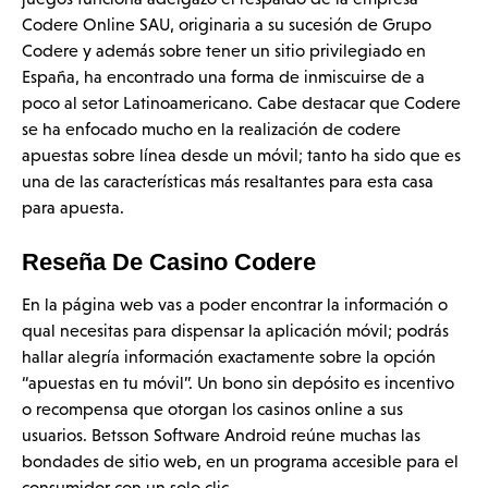
Codere Online SAU, originaria a su sucesión de Grupo
Codere y además sobre tener un sitio privilegiado en
España, ha encontrado una forma de inmiscuirse de a
poco al setor Latinoamericano. Cabe destacar que Codere
se ha enfocado mucho en la realización de codere
apuestas sobre línea desde un móvil; tanto ha sido que es
una de las características más resaltantes para esta casa
para apuesta.
Reseña De Casino Codere
En la página web vas a poder encontrar la información o
qual necesitas para dispensar la aplicación móvil; podrás
hallar alegría información exactamente sobre la opción
“apuestas en tu móvil”. Un bono sin depósito es incentivo
o recompensa que otorgan los casinos online a sus
usuarios. Betsson Software Android reúne muchas las
bondades de sitio web, en un programa accesible para el
consumidor con un solo clic.