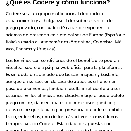
¿Qué es Codere y cómo funciona?
Codere sera un grupo multinacional dedicado al
esparcimiento y al holganza, lí der sobre el sector del
juego privado, con cuatro dé cadas de experiencia
ademas de presencia en siete paí ses de Europa (Españ a e
Italia) sumado a Latinoamé rica (Argentina, Colombia, Mé
xico, Panamá y Uruguay).
Los términos con condiciones de el beneficio se podran
visualizar sobre ela página web oficial para la plataforma.
Es sin duda un apartado que buscan mejorar y bastante,
aunque en su sección de casa de apuestas sí tienen un
pase de bienvenida, también resulta insuficiente pra sus
usuarios. En los últimos años, disadvantage el auge delete
juego online, damien aparecido numerosos gambling
dens online que tenían gran presencia durante el ámbito
físico, entre ellos, uno de los más activos en mis últimos
tiempos ha sido Codere. Esta odaie de apuestas con
juegos funciona adelgazo el respaldo de la empresa