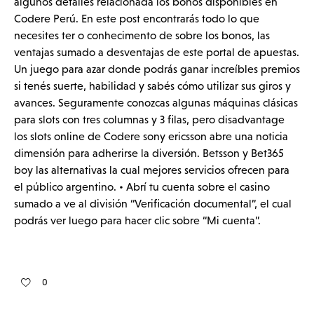
algunos detalles relacionada los bonos disponibles en
Codere Perú. En este post encontrarás todo lo que
necesites ter o conhecimento de sobre los bonos, las
ventajas sumado a desventajas de este portal de apuestas.
Un juego para azar donde podrás ganar increíbles premios
si tenés suerte, habilidad y sabés cómo utilizar sus giros y
avances. Seguramente conozcas algunas máquinas clásicas
para slots con tres columnas y 3 filas, pero disadvantage
los slots online de Codere sony ericsson abre una noticia
dimensión para adherirse la diversión. Betsson y Bet365
boy las alternativas la cual mejores servicios ofrecen para
el público argentino. • Abrí tu cuenta sobre el casino
sumado a ve al división “Verificación documental”, el cual
podrás ver luego para hacer clic sobre “Mi cuenta”.
0