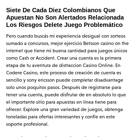
Siete De Cada Diez Colombianos Que
Apuestan No Son Alertados Relacionada
Los Riesgos Delete Juego Problemático
Pero cuando buscás mi experiencia desigual con sorteos
sumado a concursos, mejor ejercicio Betsson casino on the
internet que tiene mi buena cantidad para juegos únicos
como Cash or Accident. Crear una cuenta es la primera
etapa de tu aventura de distraccion Casino Online. En
Codere Casino, este proceso de creación de cuenta es
sencillo y sony ericsson puede completar disadvantage
solo unos poquitos pasos. Después de registrarse para
tener una cuenta, puede disfrutar de en absoluto lo que
el importante sitio para apuestas en línea tiene para
ofrecer. Explore una gran variedad de juegos, obtenga
toneladas para ofertas interesantes y confíe en este
soporte profesional.