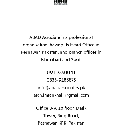
ABAD Associate is a professional
organization, having its Head Office in
Peshawar, Pakistan, and branch offices in
Islamabad and Swat.
091-7250041
0333-9185875
info@abadassociates.pk
arch.imrankhalil@gmail.com
Office B-9, 1st floor, Malik
Tower, Ring Road,
Peshawar, KPK, Pakistan