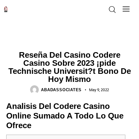
CODERE ARGENTINA
Reseña Del Casino Codere
Casino Sobre 2023 ¡pide
Technische Universit?t Bono De
Hoy Mismo
ABADASSOCIATES
May 9, 2022
Analisis Del Codere Casino
Online Sumado A Todo Lo Que
Ofrece