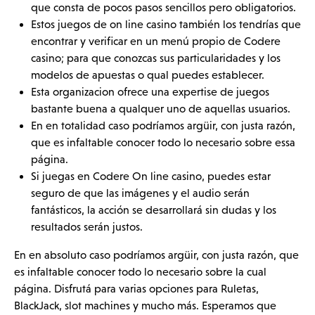
que consta de pocos pasos sencillos pero obligatorios.
Estos juegos de on line casino también los tendrías que
encontrar y verificar en un menú propio de Codere
casino; para que conozcas sus particularidades y los
modelos de apuestas o qual puedes establecer.
Esta organizacion ofrece una expertise de juegos
bastante buena a qualquer uno de aquellas usuarios.
En en totalidad caso podríamos argüir, con justa razón,
que es infaltable conocer todo lo necesario sobre essa
página.
Si juegas en Codere On line casino, puedes estar
seguro de que las imágenes y el audio serán
fantásticos, la acción se desarrollará sin dudas y los
resultados serán justos.
En en absoluto caso podríamos argüir, con justa razón, que
es infaltable conocer todo lo necesario sobre la cual
página. Disfrutá para varias opciones para Ruletas,
BlackJack, slot machines y mucho más. Esperamos que