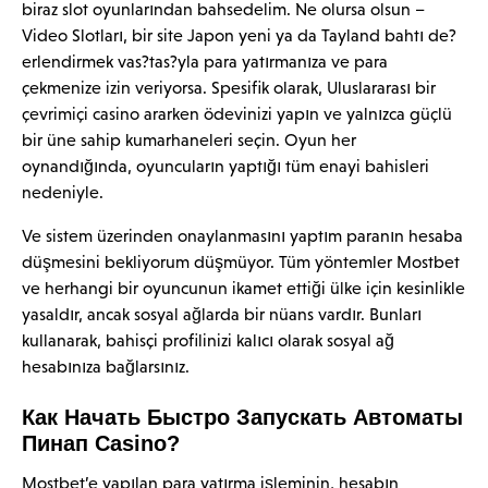
biraz slot oyunlarından bahsedelim. Ne olursa olsun –
Video Slotları, bir site Japon yeni ya da Tayland bahtı de?
erlendirmek vas?tas?yla para yatırmanıza ve para
çekmenize izin veriyorsa. Spesifik olarak, Uluslararası bir
çevrimiçi casino ararken ödevinizi yapın ve yalnızca güçlü
bir üne sahip kumarhaneleri seçin. Oyun her
oynandığında, oyuncuların yaptığı tüm enayi bahisleri
nedeniyle.
Ve sistem üzerinden onaylanmasını yaptım paranın hesaba
düşmesini bekliyorum düşmüyor. Tüm yöntemler Mostbet
ve herhangi bir oyuncunun ikamet ettiği ülke için kesinlikle
yasaldır, ancak sosyal ağlarda bir nüans vardır. Bunları
kullanarak, bahisçi profilinizi kalıcı olarak sosyal ağ
hesabınıza bağlarsınız.
Как Начать Быстро Запускать Автоматы
Пинап Casino?
Mostbet’e yapılan para yatırma işleminin, hesabın