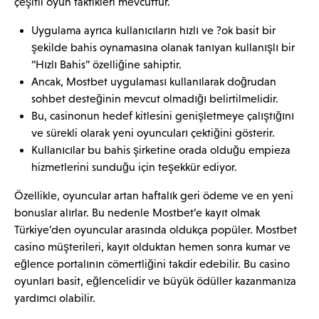
çeşitli oyun taktikleri mevcuttur.
Uygulama ayrıca kullanıcıların hızlı ve ?ok basit bir
şekilde bahis oynamasına olanak tanıyan kullanışlı bir
“Hızlı Bahis” özelliğine sahiptir.
Ancak, Mostbet uygulaması kullanılarak doğrudan
sohbet desteğinin mevcut olmadığı belirtilmelidir.
Bu, casinonun hedef kitlesini genişletmeye çalıştığını
ve sürekli olarak yeni oyuncuları çektiğini gösterir.
Kullanıcılar bu bahis şirketine orada olduğu empieza
hizmetlerini sunduğu için teşekkür ediyor.
Özellikle, oyuncular artan haftalık geri ödeme ve en yeni
bonuslar alırlar. Bu nedenle Mostbet’e kayıt olmak
Türkiye’den oyuncular arasında oldukça popüler. Mostbet
casino müşterileri, kayıt olduktan hemen sonra kumar ve
eğlence portalının cömertliğini takdir edebilir. Bu casino
oyunları basit, eğlencelidir ve büyük ödüller kazanmanıza
yardımcı olabilir.