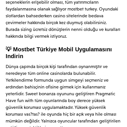
seçeneklerin erişebilir olması, tüm yatırımcıların
faydalanmasına olanak sağlıyor mostbet turkey. Oyundaki
slotlardan bahsederken casino sitelerinde bedava
çevirmeler hakkında birçok kez duymuş olabilirsiniz.
Burada sizing ücretsiz dönüşlerin nenni olduğu ve kuralları
hakkında bilgi vermek istiyoruz.
💡 Mostbet Türkiye Mobil Uygulamasını
Indirin
Dünya çapında birçok kişi tarafından oynanmıştır ve
neredeyse tüm online casinolarda bulunabilir.
Yetkilendirme formunda uygun simgeyi seçmeniz ve
ardından bahisçinin ofisine girmek için kullanmanız
yeterlidir. Sweet bonanza oyununu geliştiren Pragmatic
Have fun with tüm oyunlarında boy derece yüksek
güvenlik koruması uygulamaktadır. Yüksek güvenlik
koruması vas?tas? ile oyunda hiç bir açık veya hile olması
mümkün değildir. Yalnızca oyuncular tarafından geliştirilen