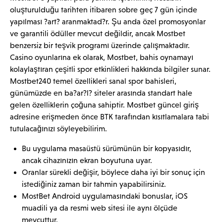
oluşturulduğu tarihten itibaren sobre geç 7 gün içinde
yapılması ?art? aranmaktad?r. Şu anda özel promosyonlar
ve garantili ödüller mevcut değildir, ancak Mostbet
benzersiz bir teşvik programı üzerinde çalışmaktadır.
Casino oyunlarına ek olarak, Mostbet, bahis oynamayı
kolaylaştıran çeşitli spor etkinlikleri hakkında bilgiler sunar.
Mostbet240 temel özellikleri sanal spor bahisleri,
günümüzde en ba?ar?l? siteler arasında standart hale
gelen özelliklerin çoğuna sahiptir. Mostbet güncel giriş
adresine erişmeden önce BTK tarafından kısıtlamalara tabi
tutulacağınızı söyleyebilirim.
Bu uygulama masaüstü sürümünün bir kopyasıdır,
ancak cihazınızın ekran boyutuna uyar.
Oranlar sürekli değişir, böylece daha iyi bir sonuç için
istediğiniz zaman bir tahmin yapabilirsiniz.
MostBet Android uygulamasındaki bonuslar, iOS
muadili ya da resmi web sitesi ile aynı ölçüde
mevcuttur.