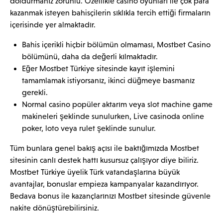
doldurmanız zorunlu. Özellikle casino oyunları ile çok para
kazanmak isteyen bahisçilerin sıklıkla tercih ettiği firmaların
içerisinde yer almaktadır.
Bahis içerikli hiçbir bölümün olmaması, Mostbet Casino
bölümünü, daha da değerli kılmaktadır.
Eğer Mostbet Türkiye sitesinde kayıt işlemini
tamamlamak istiyorsanız, ikinci düğmeye basmanız
gerekli.
Normal casino popüler aktarım veya slot machine game
makineleri şeklinde sunulurken, Live casinoda online
poker, loto veya rulet şeklinde sunulur.
Tüm bunlara genel bakış açısı ile baktığımızda Mostbet
sitesinin canlı destek hattı kusursuz çalışıyor diye biliriz.
Mostbet Türkiye üyelik Türk vatandaşlarına büyük
avantajlar, bonuslar empieza kampanyalar kazandırıyor.
Bedava bonus ile kazançlarınızı Mostbet sitesinde güvenle
nakite dönüştürebilirsiniz.