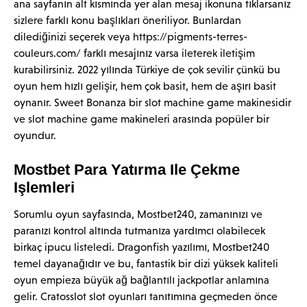
ana sayfanın alt kısmında yer alan mesaj ikonuna tıklarsanız
sizlere farklı konu başlıkları öneriliyor. Bunlardan
dilediğinizi seçerek veya
https://pigments-terres-
couleurs.com/
farklı mesajınız varsa ileterek iletişim
kurabilirsiniz. 2022 yılında Türkiye de çok sevilir çünkü bu
oyun hem hızlı gelişir, hem çok basit, hem de aşırı basit
oynanır. Sweet Bonanza bir slot machine game makinesidir
ve slot machine game makineleri arasında popüler bir
oyundur.
Mostbet Para Yatırma Ile Çekme
Işlemleri
Sorumlu oyun sayfasında, Mostbet240, zamanınızı ve
paranızı kontrol altında tutmanıza yardımcı olabilecek
birkaç ipucu listeledi. Dragonfish yazılımı, Mostbet240
temel dayanağıdır ve bu, fantastik bir dizi yüksek kaliteli
oyun empieza büyük ağ bağlantılı jackpotlar anlamına
gelir. Cratosslot slot oyunları tanıtımına geçmeden önce