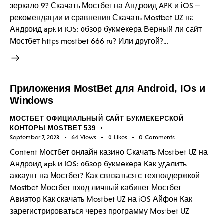
зеркало 9? Скачать Мостбет на Андроид APK и iOS —
рекомендации и сравнения Скачать Mostbet UZ на
Андроид apk и IOS: обзор букмекера Верный ли сайт
Мостбет https mostbet 666 ru? Или другой?…
Приложения MostBet для Android, IOs и
Windows
МОСТБЕТ ОФИЦИАЛЬНЫЙ САЙТ БУКМЕКЕРСКОЙ
КОНТОРЫ MOSTBET 539
September 7, 2023
64
Views
0
Likes
0
Comments
Content Мостбет онлайн казино Скачать Mostbet UZ на
Андроид apk и IOS: обзор букмекера Как удалить
аккаунт на Мостбет? Как связаться с техподдержкой
Mostbet Мостбет вход личный кабинет Мостбет
Авиатор Как скачать Mostbet UZ на iOS Айфон Как
зарегистрироваться через программу Mostbet UZ