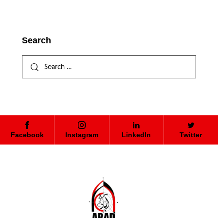
Search
Facebook
Instagram
LinkedIn
Twitter