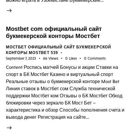
можно играть в Узбекистане Букмекерские…
Mostbet com официальный сайт
букмекерской конторы Мостбет
МОСТБЕТ ОФИЦИАЛЬНЫЙ САЙТ БУКМЕКЕРСКОЙ
КОНТОРЫ MOSTBET 539
September 7, 2023
66
Views
0
Likes
0
Comments
Content Роспись матчей Бонусы и акции Ставки на
спорт в БК Мостбет Казино и виртуальный спорт
Реальные отзывы о букмекерской конторе Most Bet
Линия ставок в Мостбет сом Служба технической
поддержки Мостбет ком Отзывы о БК Мостбет Обход
блокировки через зеркало БК Мост Бет –
характеристика и обзор Способы пополнения счета и
вывода денег Регистрация на сайте…