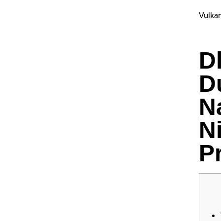
Vulka
D
D
N
N
P