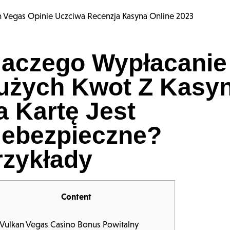
n Vegas Opinie Uczciwa Recenzja Kasyna Online 2023
laczego Wypłacanie
użych Kwot Z Kasy
a Kartę Jest
iebezpieczne?
rzykłady
Content
Vulkan Vegas Casino Bonus Powitalny