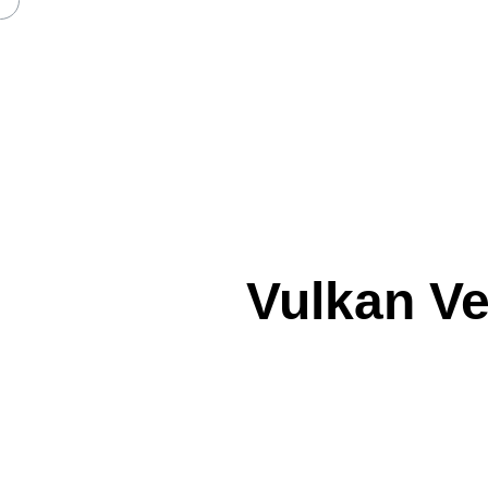
Vulkan V