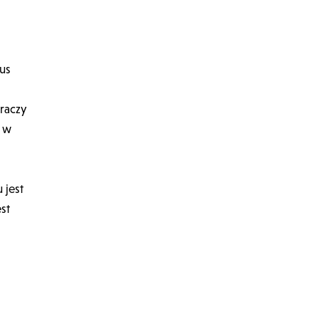
us
graczy
a w
 jest
st