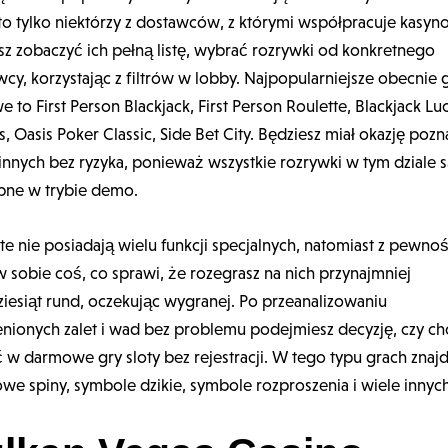
to tylko niektórzy z dostawców, z którymi współpracuje kasyno
z zobaczyć ich pełną listę, wybrać rozrywki od konkretnego
cy, korzystając z filtrów w lobby. Najpopularniejsze obecnie 
e to First Person Blackjack, First Person Roulette, Blackjack Lu
, Oasis Poker Classic, Side Bet City. Będziesz miał okazję poz
innych bez ryzyka, ponieważ wszystkie rozrywki w tym dziale 
pne w trybie demo.
 te nie posiadają wielu funkcji specjalnych, natomiast z pewno
 sobie coś, co sprawi, że rozegrasz na nich przynajmniej
ziesiąt rund, oczekując wygranej. Po przeanalizowaniu
nionych zalet i wad bez problemu podejmiesz decyzję, czy ch
 w darmowe gry sloty bez rejestracji. W tego typu grach znajd
we spiny, symbole dzikie, symbole rozproszenia i wiele innych