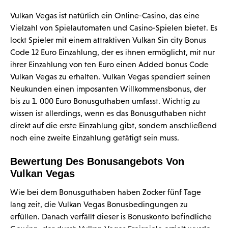
Vulkan Vegas ist natürlich ein Online-Casino, das eine
Vielzahl von Spielautomaten und Casino-Spielen bietet. Es
lockt Spieler mit einem attraktiven Vulkan Sin city Bonus
Code 12 Euro Einzahlung, der es ihnen ermöglicht, mit nur
ihrer Einzahlung von ten Euro einen Added bonus Code
Vulkan Vegas zu erhalten. Vulkan Vegas spendiert seinen
Neukunden einen imposanten Willkommensbonus, der
bis zu 1. 000 Euro Bonusguthaben umfasst. Wichtig zu
wissen ist allerdings, wenn es das Bonusguthaben nicht
direkt auf die erste Einzahlung gibt, sondern anschließend
noch eine zweite Einzahlung getätigt sein muss.
Bewertung Des Bonusangebots Von
Vulkan Vegas
Wie bei dem Bonusguthaben haben Zocker fünf Tage
lang zeit, die Vulkan Vegas Bonusbedingungen zu
erfüllen. Danach verfällt dieser is Bonuskonto befindliche