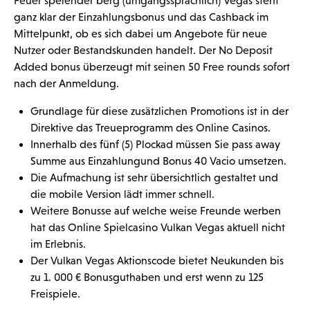
Feuer speiender berg (umgangssprachlich) Vegas steht
ganz klar der Einzahlungsbonus und das Cashback im
Mittelpunkt, ob es sich dabei um Angebote für neue
Nutzer oder Bestandskunden handelt. Der No Deposit
Added bonus überzeugt mit seinen 50 Free rounds sofort
nach der Anmeldung.
Grundlage für diese zusätzlichen Promotions ist in der
Direktive das Treueprogramm des Online Casinos.
Innerhalb des fünf (5) Plockad müssen Sie pass away
Summe aus Einzahlungund Bonus 40 Vacio umsetzen.
Die Aufmachung ist sehr übersichtlich gestaltet und
die mobile Version lädt immer schnell.
Weitere Bonusse auf welche weise Freunde werben
hat das Online Spielcasino Vulkan Vegas aktuell nicht
im Erlebnis.
Der Vulkan Vegas Aktionscode bietet Neukunden bis
zu 1. 000 € Bonusguthaben und erst wenn zu 125
Freispiele.