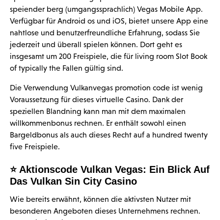
speiender berg (umgangssprachlich) Vegas Mobile App.
Verfügbar für Android os und iOS, bietet unsere App eine
nahtlose und benutzerfreundliche Erfahrung, sodass Sie
jederzeit und überall spielen können. Dort geht es
insgesamt um 200 Freispiele, die für living room Slot Book
of typically the Fallen gültig sind.
Die Verwendung Vulkanvegas promotion code ist wenig
Voraussetzung für dieses virtuelle Casino. Dank der
speziellen Blandning kann man mit dem maximalen
willkommenbonus rechnen. Er enthält sowohl einen
Bargeldbonus als auch dieses Recht auf a hundred twenty
five Freispiele.
⭐ Aktionscode Vulkan Vegas: Ein Blick Auf
Das Vulkan Sin City Casino
Wie bereits erwähnt, können die aktivsten Nutzer mit
besonderen Angeboten dieses Unternehmens rechnen.