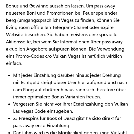
Bonus und Gewinne auszahlen lassen. Um pass away
neuesten Boni und Promotionen bei Feuer speiender
berg (umgangssprachlich) Vegas zu finden, können Sie
living room offiziellen Telegram-Chanel oder expire
Website besuchen. Sie haben meistens eine spezielle
Aktionsseite, bei wem Sie Informationen über pass away
aktuellen Angebote aufspüren können. Die Verwendung
eins Promo-Codes c/o Vulkan Vegas ist natürlich wirklich
einfach.
Mit jeder Einzahlung darüber hinaus jeder Drehung
mit Echtgeld steigt dieser User hier aufgrund und nach
i am Rang auf darüber hinaus kann sich therefore über
immer optimalere Bonus Varianten freuen.
Vergessen Sie nicht vor Ihrer Ersteinzahlung den Vulkan
Las vegas Code einzugeben.
25 Freespins für Book of Dead gibt ha sido direkt für
pass away erste Einzahlung.
Dank ihm wird es die Möglichkeit geben, eine Vielzahl