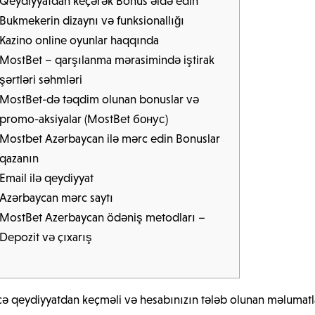
Qeydiyyatdan keçərək Bonus əldə edin
Bukmekerin dizaynı və funksionallığı
Kazino online oyunlar haqqında
MostBet – qarşılanma mərasimində iştirak
şərtləri səhmləri
MostBet-də təqdim olunan bonuslar və
promo-aksiyalar (MostBet бонус)
Mostbet Azərbaycan ilə mərc edin Bonuslar
qazanın
Email ilə qeydiyyat
Azərbaycan mərc saytı
MostBet Azerbaycan ödəniş metodları –
Depozit və çıxarış
cə qeydiyyatdan keçməli və hesabınızın tələb olunan məlumatl