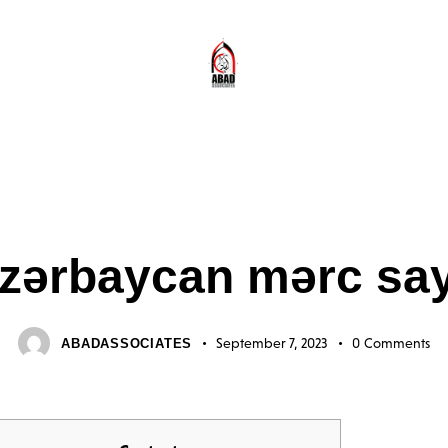
BONUS ENDIRIMLER TƏHSIL PORTALI 486
zərbaycan mərc say
September 7, 2023
0
Comments
ABADASSOCIATES