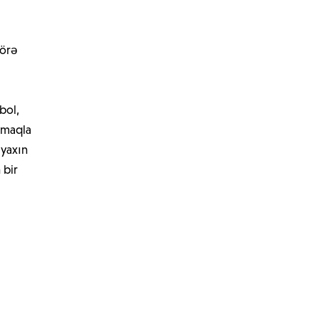
görə
l, ​​
olmaqla
 yaxın
 bir