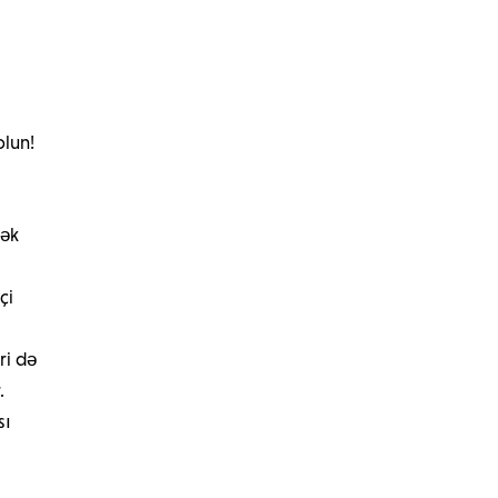
olun!
mək
çi
ri də
.
sı