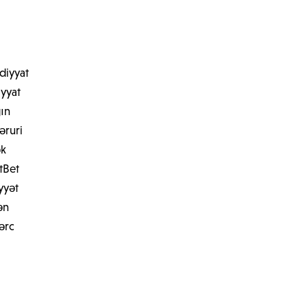
diyyat
iyyat
ın
əruri
ək
tBet
yyət
ən
mərc