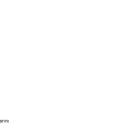
arını