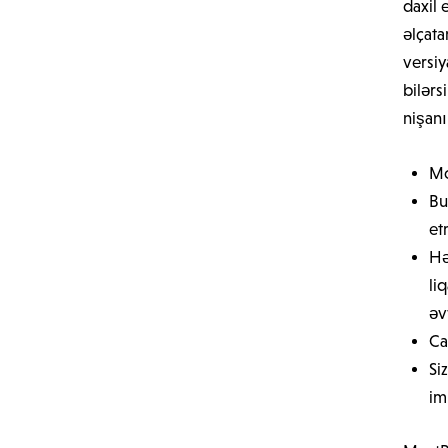
daxil 
əlçata
versiy
bilərs
nişanı
Mo
Bu
et
Hə
li
əv
Ca
Si
im