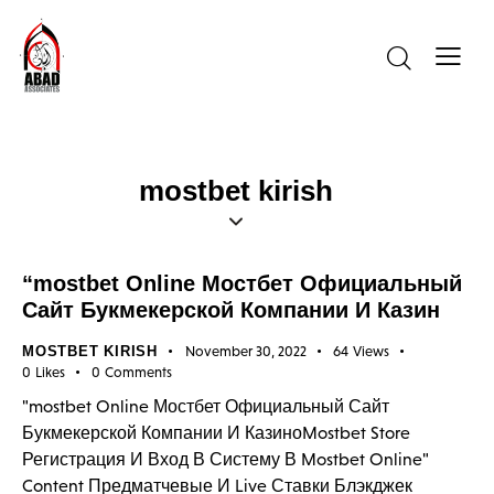
mostbet kirish
“mostbet Online Мостбет Официальный
Сайт Букмекерской Компании И Казин
MOSTBET KIRISH
November 30, 2022
64
Views
0
Likes
0
Comments
"mostbet Online Мостбет Официальный Сайт
Букмекерской Компании И КазиноMostbet Store
Регистрация И Вход В Систему В Mostbet Online"
Content Предматчевые И Live Ставки Блэкджек