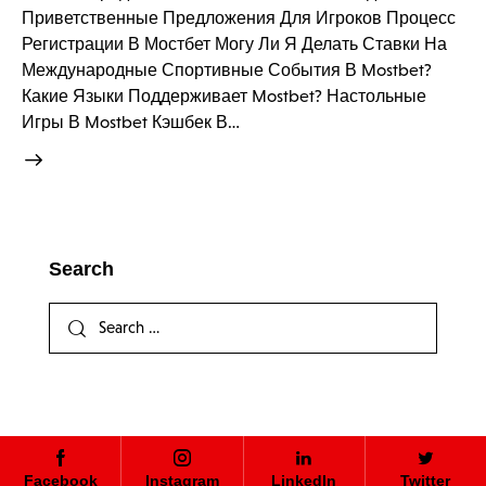
Приветственные Предложения Для Игроков Процесс
Регистрации В Мостбет Могу Ли Я Делать Ставки На
Международные Спортивные События В Mostbet?
Какие Языки Поддерживает Mostbet? Настольные
Игры В Mostbet Кэшбек В…
Search
Facebook
Instagram
LinkedIn
Twitter