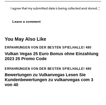
I agree that my submitted data is being
collected and stored
.
*
You May Also Like
ERFAHRUNGEN VON DER BESTEN SPIELHALLE! 480
Vulkan Vegas 25 Euro Bonus ohne Einzahlung
2023 25 Promo Code
ERFAHRUNGEN VON DER BESTEN SPIELHALLE! 480
Bewertungen zu Vulkanvegas Lesen Sie
Kundenbewertungen zu vulkanvegas com 3
von 40