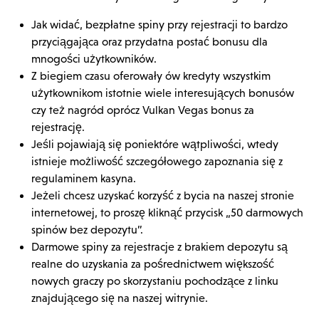
Jak widać, bezpłatne spiny przy rejestracji to bardzo
przyciągająca oraz przydatna postać bonusu dla
mnogości użytkowników.
Z biegiem czasu oferowały ów kredyty wszystkim
użytkownikom istotnie wiele interesujących bonusów
czy też nagród oprócz Vulkan Vegas bonus za
rejestrację.
Jeśli pojawiają się poniektóre wątpliwości, wtedy
istnieje możliwość szczegółowego zapoznania się z
regulaminem kasyna.
Jeżeli chcesz uzyskać korzyść z bycia na naszej stronie
internetowej, to proszę kliknąć przycisk „50 darmowych
spinów bez depozytu”.
Darmowe spiny za rejestracje z brakiem depozytu są
realne do uzyskania za pośrednictwem większość
nowych graczy po skorzystaniu pochodzące z linku
znajdującego się na naszej witrynie.