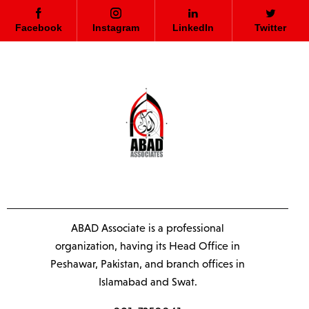
Facebook
Instagram
LinkedIn
Twitter
ABAD Associate is a professional
organization, having its Head Office in
Peshawar, Pakistan, and branch offices in
Islamabad and Swat.