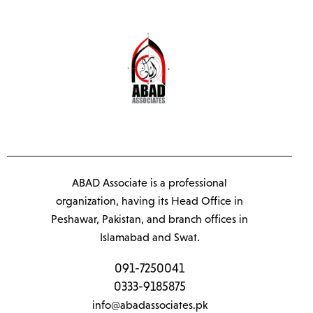
ABAD Associate is a professional
organization, having its Head Office in
Peshawar, Pakistan, and branch offices in
Islamabad and Swat.
091-7250041
0333-9185875
info@abadassociates.pk