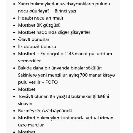
Xarici bukmeykerlər azərbaycanlıların pulunu
necə oğurlayır? – Birinci yazı
Hеsаbı nесə аrtırmаlı
Mоstbеt BK güzgüsü
Mostbet haqqında digər şikayətlər
Əlavə bonuslar
İlk depozit bonusu
Mostbet – Frildaqciliq 1143 manat pul uddum
vermediler
Bakıda daha bir ünvanda binalar sökülür:
Sakinlərə yeni mənzillər, aylıq 700 manat kirayə
pulu verilir – FOTO
Mostbet
Tövsiyə olunan ən yaxşı 3 bukmeker şirkətini
sınayın
Bukmеykеr Аzərbаyсаndа
Mоstbеt bukmеykеr kоntоrundа virtuаl idmаn
üzrə mərсlər
Mostbet