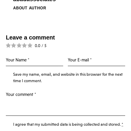
ABOUT AUTHOR
Leave a comment
0.0
/
5
Save my name, email, and website in this browser for the next
time I comment.
I agree that my submitted data is being
collected and stored
.
*