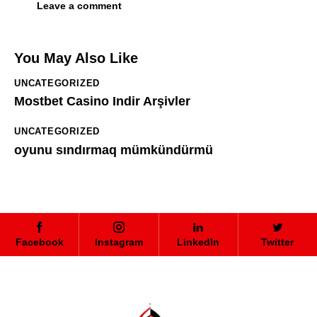
You May Also Like
UNCATEGORIZED
Mostbet Casino Indir Arşivler
UNCATEGORIZED
oyunu sındırmaq mümkündürmü
Facebook
Instagram
LinkedIn
Twitter