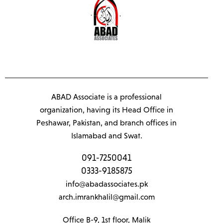
ABAD Associate is a professional
organization, having its Head Office in
Peshawar, Pakistan, and branch offices in
Islamabad and Swat.
091-7250041
0333-9185875
info@abadassociates.pk
arch.imrankhalil@gmail.com
Office B-9, 1st floor, Malik