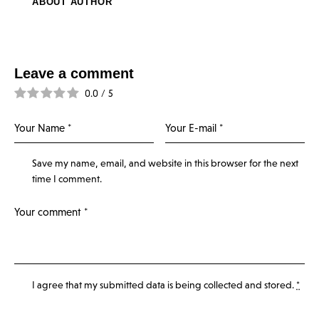
ABOUT AUTHOR
Leave a comment
0.0
/
5
Save my name, email, and website in this browser for the next
time I comment.
I agree that my submitted data is being
collected and stored
.
*