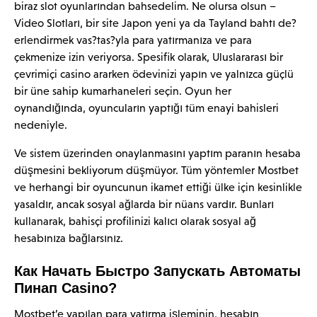
biraz slot oyunlarından bahsedelim. Ne olursa olsun –
Video Slotları, bir site Japon yeni ya da Tayland bahtı de?
erlendirmek vas?tas?yla para yatırmanıza ve para
çekmenize izin veriyorsa. Spesifik olarak, Uluslararası bir
çevrimiçi casino ararken ödevinizi yapın ve yalnızca güçlü
bir üne sahip kumarhaneleri seçin. Oyun her
oynandığında, oyuncuların yaptığı tüm enayi bahisleri
nedeniyle.
Ve sistem üzerinden onaylanmasını yaptım paranın hesaba
düşmesini bekliyorum düşmüyor. Tüm yöntemler Mostbet
ve herhangi bir oyuncunun ikamet ettiği ülke için kesinlikle
yasaldır, ancak sosyal ağlarda bir nüans vardır. Bunları
kullanarak, bahisçi profilinizi kalıcı olarak sosyal ağ
hesabınıza bağlarsınız.
Как Начать Быстро Запускать Автоматы
Пинап Casino?
Mostbet’e yapılan para yatırma işleminin, hesabın