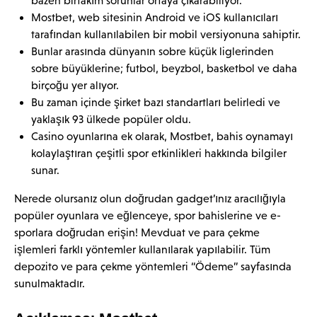
bazen birtakım sorunlar ortaya çıkarabiliyor.
Mostbet, web sitesinin Android ve iOS kullanıcıları
tarafından kullanılabilen bir mobil versiyonuna sahiptir.
Bunlar arasında dünyanın sobre küçük liglerinden
sobre büyüklerine; futbol, beyzbol, basketbol ve daha
birçoğu yer alıyor.
Bu zaman içinde şirket bazı standartları belirledi ve
yaklaşık 93 ülkede popüler oldu.
Casino oyunlarına ek olarak, Mostbet, bahis oynamayı
kolaylaştıran çeşitli spor etkinlikleri hakkında bilgiler
sunar.
Nerede olursanız olun doğrudan gadget’ınız aracılığıyla
popüler oyunlara ve eğlenceye, spor bahislerine ve e-
sporlara doğrudan erişin! Mevduat ve para çekme
işlemleri farklı yöntemler kullanılarak yapılabilir. Tüm
depozito ve para çekme yöntemleri “Ödeme” sayfasında
sunulmaktadır.