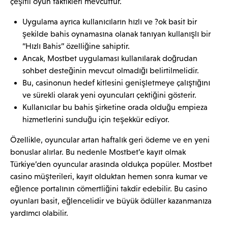
çeşitli oyun taktikleri mevcuttur.
Uygulama ayrıca kullanıcıların hızlı ve ?ok basit bir
şekilde bahis oynamasına olanak tanıyan kullanışlı bir
“Hızlı Bahis” özelliğine sahiptir.
Ancak, Mostbet uygulaması kullanılarak doğrudan
sohbet desteğinin mevcut olmadığı belirtilmelidir.
Bu, casinonun hedef kitlesini genişletmeye çalıştığını
ve sürekli olarak yeni oyuncuları çektiğini gösterir.
Kullanıcılar bu bahis şirketine orada olduğu empieza
hizmetlerini sunduğu için teşekkür ediyor.
Özellikle, oyuncular artan haftalık geri ödeme ve en yeni
bonuslar alırlar. Bu nedenle Mostbet’e kayıt olmak
Türkiye’den oyuncular arasında oldukça popüler. Mostbet
casino müşterileri, kayıt olduktan hemen sonra kumar ve
eğlence portalının cömertliğini takdir edebilir. Bu casino
oyunları basit, eğlencelidir ve büyük ödüller kazanmanıza
yardımcı olabilir.