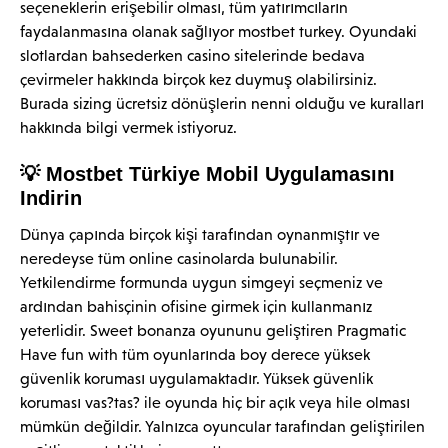
seçeneklerin erişebilir olması, tüm yatırımcıların
faydalanmasına olanak sağlıyor mostbet turkey. Oyundaki
slotlardan bahsederken casino sitelerinde bedava
çevirmeler hakkında birçok kez duymuş olabilirsiniz.
Burada sizing ücretsiz dönüşlerin nenni olduğu ve kuralları
hakkında bilgi vermek istiyoruz.
💡 Mostbet Türkiye Mobil Uygulamasını
Indirin
Dünya çapında birçok kişi tarafından oynanmıştır ve
neredeyse tüm online casinolarda bulunabilir.
Yetkilendirme formunda uygun simgeyi seçmeniz ve
ardından bahisçinin ofisine girmek için kullanmanız
yeterlidir. Sweet bonanza oyununu geliştiren Pragmatic
Have fun with tüm oyunlarında boy derece yüksek
güvenlik koruması uygulamaktadır. Yüksek güvenlik
koruması vas?tas? ile oyunda hiç bir açık veya hile olması
mümkün değildir. Yalnızca oyuncular tarafından geliştirilen