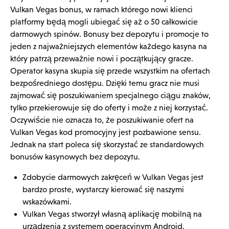
Vulkan Vegas bonus, w ramach którego nowi klienci
platformy będą mogli ubiegać się aż o 50 całkowicie
darmowych spinów. Bonusy bez depozytu i promocje to
jeden z najważniejszych elementów każdego kasyna na
który patrzą przeważnie nowi i początkujący gracze.
Operator kasyna skupia się przede wszystkim na ofertach
bezpośredniego dostępu. Dzięki temu gracz nie musi
zajmować się poszukiwaniem specjalnego ciągu znaków,
tylko przekierowuje się do oferty i może z niej korzystać.
Oczywiście nie oznacza to, że poszukiwanie ofert na
Vulkan Vegas kod promocyjny jest pozbawione sensu.
Jednak na start poleca się skorzystać ze standardowych
bonusów kasynowych bez depozytu.
Zdobycie darmowych zakręceń w Vulkan Vegas jest
bardzo proste, wystarczy kierować się naszymi
wskazówkami.
Vulkan Vegas stworzył własną aplikację mobilną na
urządzenia z systemem operacyjnym Android.