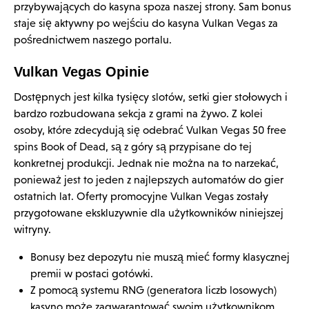
przybywających do kasyna spoza naszej strony. Sam bonus
staje się aktywny po wejściu do kasyna Vulkan Vegas za
pośrednictwem naszego portalu.
Vulkan Vegas Opinie
Dostępnych jest kilka tysięcy slotów, setki gier stołowych i
bardzo rozbudowana sekcja z grami na żywo. Z kolei
osoby, które zdecydują się odebrać Vulkan Vegas 50 free
spins Book of Dead, są z góry są przypisane do tej
konkretnej produkcji. Jednak nie można na to narzekać,
ponieważ jest to jeden z najlepszych automatów do gier
ostatnich lat. Oferty promocyjne Vulkan Vegas zostały
przygotowane ekskluzywnie dla użytkowników niniejszej
witryny.
Bonusy bez depozytu nie muszą mieć formy klasycznej
premii w postaci gotówki.
Z pomocą systemu RNG (generatora liczb losowych)
kasyno może zagwarantować swoim użytkownikom