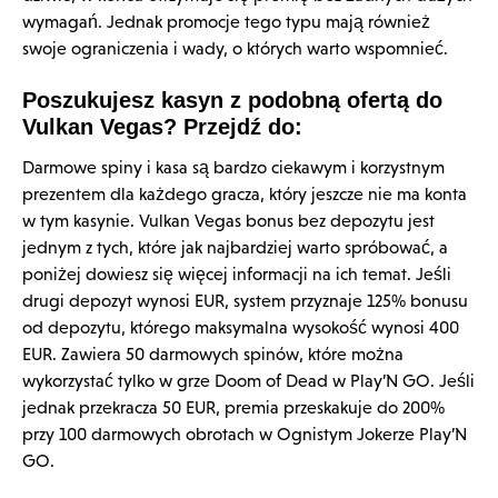
wymagań. Jednak promocje tego typu mają również
swoje ograniczenia i wady, o których warto wspomnieć.
Poszukujesz kasyn z podobną ofertą do
Vulkan Vegas? Przejdź do:
Darmowe spiny i kasa są bardzo ciekawym i korzystnym
prezentem dla każdego gracza, który jeszcze nie ma konta
w tym kasynie. Vulkan Vegas bonus bez depozytu jest
jednym z tych, które jak najbardziej warto spróbować, a
poniżej dowiesz się więcej informacji na ich temat. Jeśli
drugi depozyt wynosi EUR, system przyznaje 125% bonusu
od depozytu, którego maksymalna wysokość wynosi 400
EUR. Zawiera 50 darmowych spinów, które można
wykorzystać tylko w grze Doom of Dead w Play’N GO. Jeśli
jednak przekracza 50 EUR, premia przeskakuje do 200%
przy 100 darmowych obrotach w Ognistym Jokerze Play’N
GO.