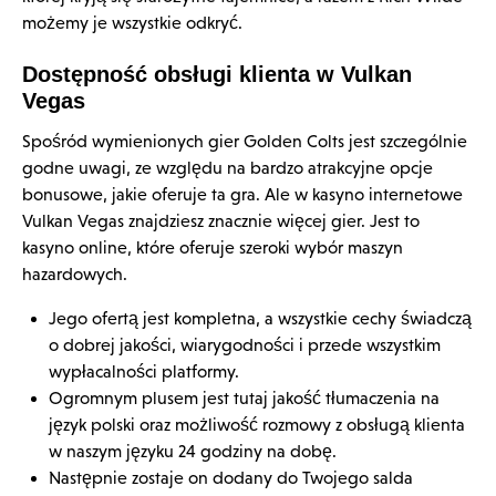
możemy je wszystkie odkryć.
Dostępność obsługi klienta w Vulkan
Vegas
Spośród wymienionych gier Golden Colts jest szczególnie
godne uwagi, ze względu na bardzo atrakcyjne opcje
bonusowe, jakie oferuje ta gra. Ale w kasyno internetowe
Vulkan Vegas znajdziesz znacznie więcej gier. Jest to
kasyno online, które oferuje szeroki wybór maszyn
hazardowych.
Jego ofertą jest kompletna, a wszystkie cechy świadczą
o dobrej jakości, wiarygodności i przede wszystkim
wypłacalności platformy.
Ogromnym plusem jest tutaj jakość tłumaczenia na
język polski oraz możliwość rozmowy z obsługą klienta
w naszym języku 24 godziny na dobę.
Następnie zostaje on dodany do Twojego salda