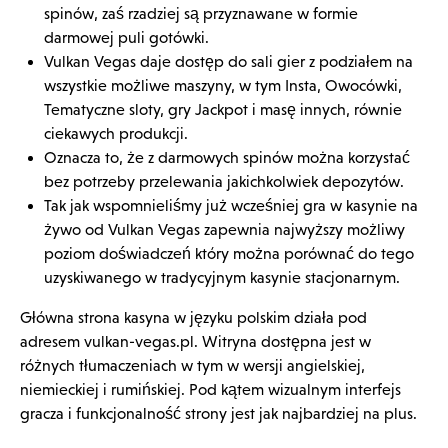
spinów, zaś rzadziej są przyznawane w formie
darmowej puli gotówki.
Vulkan Vegas daje dostęp do sali gier z podziałem na
wszystkie możliwe maszyny, w tym Insta, Owocówki,
Tematyczne sloty, gry Jackpot i masę innych, równie
ciekawych produkcji.
Oznacza to, że z darmowych spinów można korzystać
bez potrzeby przelewania jakichkolwiek depozytów.
Tak jak wspomnieliśmy już wcześniej gra w kasynie na
żywo od Vulkan Vegas zapewnia najwyższy możliwy
poziom doświadczeń który można porównać do tego
uzyskiwanego w tradycyjnym kasynie stacjonarnym.
Główna strona kasyna w języku polskim działa pod
adresem vulkan-vegas.pl. Witryna dostępna jest w
różnych tłumaczeniach w tym w wersji angielskiej,
niemieckiej i rumińskiej. Pod kątem wizualnym interfejs
gracza i funkcjonalność strony jest jak najbardziej na plus.