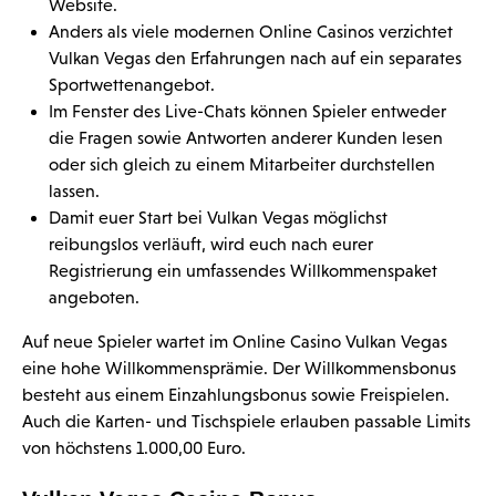
Website.
Anders als viele modernen Online Casinos verzichtet
Vulkan Vegas den Erfahrungen nach auf ein separates
Sportwettenangebot.
Im Fenster des Live-Chats können Spieler entweder
die Fragen sowie Antworten anderer Kunden lesen
oder sich gleich zu einem Mitarbeiter durchstellen
lassen.
Damit euer Start bei Vulkan Vegas möglichst
reibungslos verläuft, wird euch nach eurer
Registrierung ein umfassendes Willkommenspaket
angeboten.
Auf neue Spieler wartet im Online Casino Vulkan Vegas
eine hohe Willkommensprämie. Der Willkommensbonus
besteht aus einem Einzahlungsbonus sowie Freispielen.
Auch die Karten- und Tischspiele erlauben passable Limits
von höchstens 1.000,00 Euro.