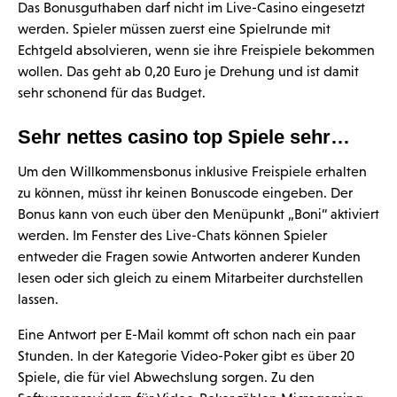
Das Bonusguthaben darf nicht im Live-Casino eingesetzt
werden. Spieler müssen zuerst eine Spielrunde mit
Echtgeld absolvieren, wenn sie ihre Freispiele bekommen
wollen. Das geht ab 0,20 Euro je Drehung und ist damit
sehr schonend für das Budget.
Sehr nettes casino top Spiele sehr…
Um den Willkommensbonus inklusive Freispiele erhalten
zu können, müsst ihr keinen Bonuscode eingeben. Der
Bonus kann von euch über den Menüpunkt „Boni“ aktiviert
werden. Im Fenster des Live-Chats können Spieler
entweder die Fragen sowie Antworten anderer Kunden
lesen oder sich gleich zu einem Mitarbeiter durchstellen
lassen.
Eine Antwort per E-Mail kommt oft schon nach ein paar
Stunden. In der Kategorie Video-Poker gibt es über 20
Spiele, die für viel Abwechslung sorgen. Zu den