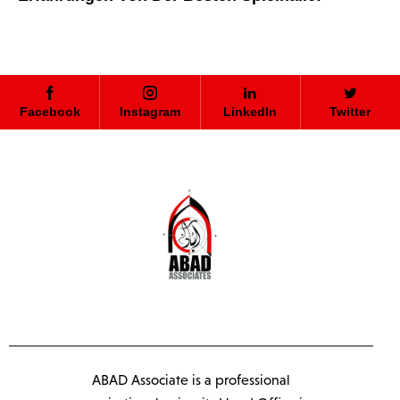
Facebook
Instagram
LinkedIn
Twitter
ABAD Associate is a professional