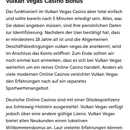
Vulkan Vegas Casino Bonus
Das funktioniert im Vulkan Vegas Casino aber total einfach
und sollte bereits nach 5 Minuten erledigt sein. Alles, was
Sie dabei angeben müssen, sind Ihre persönlichen Daten
zur Identifizierung. Nachdem der User bestätigt hat, dass
er mindestens 18 Jahre alt ist und die Allgemeinen
Geschäftsbedingungen
vulkan-vegas.de
anerkennt, wird
im Anschluss das Konto eröffnet. Zum Ende sollten wir
noch einmal kurz anmerken, dass es sich bei Vulkan Vegas
weiterhin um ein reines Online Casino handelt. Anders als
viele modernen Online Casinos verzichtet Vulkan Vegas
den Erfahrungen nach auf ein separates
Sportwettenangebot.
Deutsche Online Casinos sind mit einer Glücksspiellizenz
aus Schleswig-Holstein ausgestattet. Vulkan Vegas verfügt
jedoch über eine andere gültige Lizenz. Vulkan Vegas
bietet allen Neukunden einen lukrativen
Willkommensbonus an. Laut vielerlei Erfahrungen können