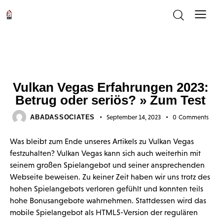
VULKAN VEGAS CASINO BONUS 1500 PROMO CODE 2023 49
Vulkan Vegas Erfahrungen 2023:
Betrug oder seriös? » Zum Test
ABADASSOCIATES
September 14, 2023
0
Comments
Was bleibt zum Ende unseres Artikels zu Vulkan Vegas
festzuhalten? Vulkan Vegas kann sich auch weiterhin mit
seinem großen Spielangebot und seiner ansprechenden
Webseite beweisen. Zu keiner Zeit haben wir uns trotz des
hohen Spielangebots verloren gefühlt und konnten teils
hohe Bonusangebote wahrnehmen. Stattdessen wird das
mobile Spielangebot als HTML5-Version der regulären