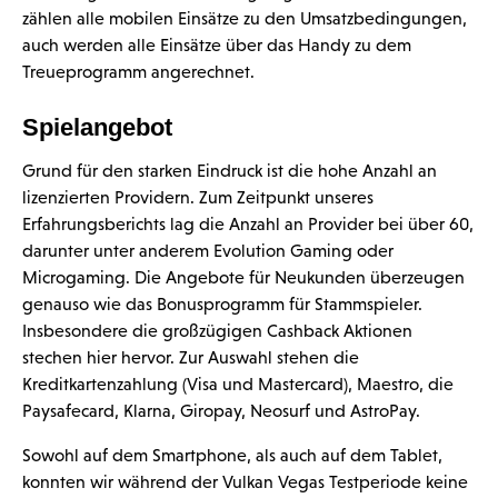
zählen alle mobilen Einsätze zu den Umsatzbedingungen,
auch werden alle Einsätze über das Handy zu dem
Treueprogramm angerechnet.
Spielangebot
Grund für den starken Eindruck ist die hohe Anzahl an
lizenzierten Providern. Zum Zeitpunkt unseres
Erfahrungsberichts lag die Anzahl an Provider bei über 60,
darunter unter anderem Evolution Gaming oder
Microgaming. Die Angebote für Neukunden überzeugen
genauso wie das Bonusprogramm für Stammspieler.
Insbesondere die großzügigen Cashback Aktionen
stechen hier hervor. Zur Auswahl stehen die
Kreditkartenzahlung (Visa und Mastercard), Maestro, die
Paysafecard, Klarna, Giropay, Neosurf und AstroPay.
Sowohl auf dem Smartphone, als auch auf dem Tablet,
konnten wir während der Vulkan Vegas Testperiode keine