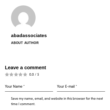
abadassociates
ABOUT AUTHOR
Leave a comment
0.0
/
5
Save my name, email, and website in this browser for the next
time I comment.