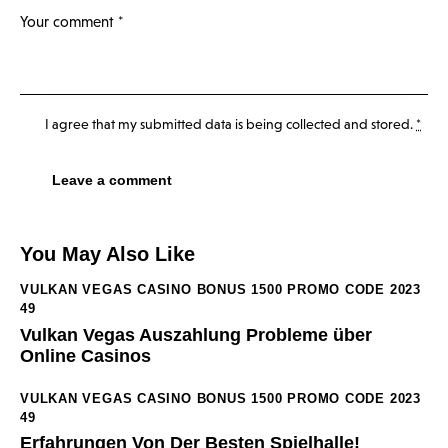
I agree that my submitted data is being
collected and stored
.
*
You May Also Like
VULKAN VEGAS CASINO BONUS 1500 PROMO CODE 2023
49
Vulkan Vegas Auszahlung Probleme über
Online Casinos
VULKAN VEGAS CASINO BONUS 1500 PROMO CODE 2023
49
Erfahrungen Von Der Besten Spielhalle!